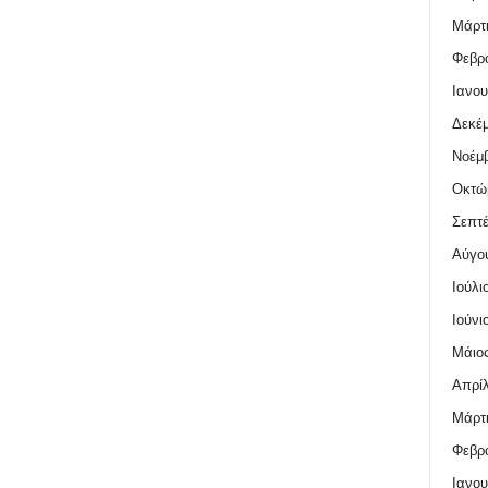
Μάρτι
Φεβρο
Ιανου
Δεκέμ
Νοέμβ
Οκτώ
Σεπτέ
Αύγο
Ιούλι
Ιούνι
Μάιος
Απρίλ
Μάρτι
Φεβρο
Ιανου