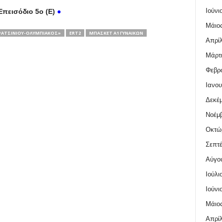
Ιούνι
πεισόδιο 5ο (Ε)
●
Μάιος
ΡΑΤΣΙΝΙΟΥ-ΟΛΥΜΠΙΑΚΟΣ»
ERT2
ΜΠΑΣΚΕΤ Α1 ΓΥΝΑΙΚΩΝ
Απρίλ
Μάρτι
Φεβρο
Ιανου
Δεκέμ
Νοέμβ
Οκτώ
Σεπτέ
Αύγο
Ιούλι
Ιούνι
Μάιος
Απρίλ