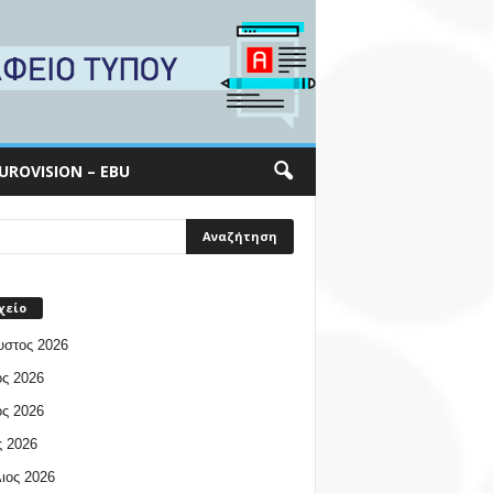
UROVISION – EBU
χείο
υστος 2026
ος 2026
ος 2026
 2026
ιος 2026