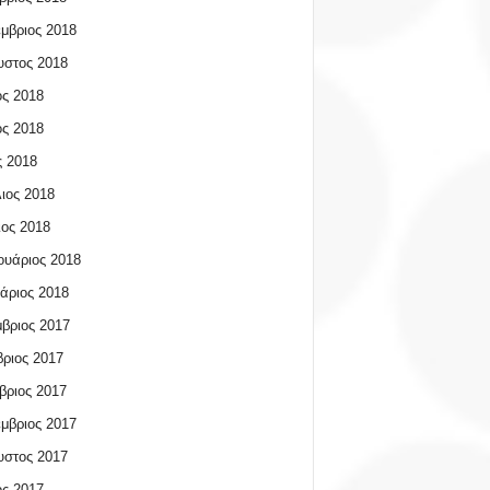
μβριος 2018
υστος 2018
ος 2018
ος 2018
 2018
ιος 2018
ος 2018
υάριος 2018
άριος 2018
βριος 2017
ριος 2017
βριος 2017
μβριος 2017
υστος 2017
ος 2017