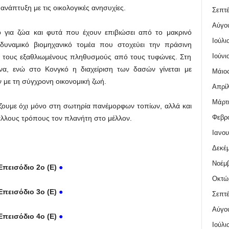
νάπτυξη με τις οικολογικές ανησυχίες.
Σεπτέ
Αύγο
ο για ζώα και φυτά που έχουν επιβιώσει από το μακρινό
Ιούλι
δυναμικό βιομηχανικό τομέα που στοχεύει την πράσινη
Ιούνι
ι τους εξαθλιωμένους πληθυσμούς από τους τυφώνες. Στη
υνα, ενώ στο Κονγκό η διαχείριση των δασών γίνεται με
Μάιος
με τη σύγχρονη οικονομική ζωή.
Απρίλ
Μάρτι
ίζουμε όχι μόνο στη σωτηρία πανέμορφων τοπίων, αλλά και
Φεβρο
άλλους τρόπους τον πλανήτη στο μέλλον.
Ιανου
Δεκέμ
Νοέμβ
πεισόδιο 2ο (Ε)
●
Οκτώ
πεισόδιο 3ο (Ε)
●
Σεπτέ
Αύγο
πεισόδιο 4ο (Ε)
●
Ιούλι