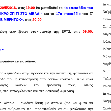
Δεκέμ
20/5/2018,
στις
19:00
θα μεταδοθεί το
4ο επεισόδιο του
Νοέμβ
ΚΡΟ ΣΠΙΤΙ ΣΤΟ ΛΙΒΑΔΙ»
και το
17ο επεισόδιο
του Ζ’
Οκτώ
ΙΒ ΜΕΡΝΤΟΧ»,
στις
20:00.
Σεπτέ
ζώνη των ξένων ντοκιμαντέρ της ΕΡΤ2, στις
09:00,
Αύγο
Ιούλι
Ιούνι
)
●
Μάιος
 ωριαίων επεισοδίων.
Απρίλ
Μάρτι
ς «εμπόδιο» στην πρόοδο και την ανάπτυξη, φαίνονται να
Φεβρο
ρόλο που η καταστροφή των δασών εξακολουθεί να είναι
αλλαγές κάνουν την εμφάνισή τους, όπως
Ιανου
,
στο
Μπαγκλαντές
και στη
Λατινική Αμερική.
Δεκέμ
Νοέμβ
ύμε κάποια μοναδικά δάση με σπάνια ζώα και φυτά να
Οκτώ
άποιων ανθρώπων που προσπαθούν να συμφιλιώσουν την