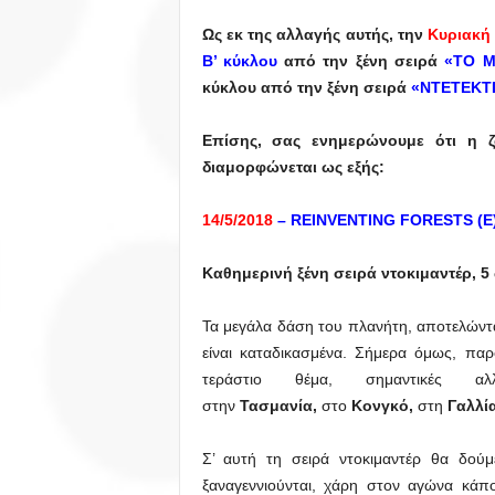
Ως εκ της αλλαγής αυτής, την
Κυριακή 
Β’ κύκλου
από την ξένη σειρά
«ΤΟ ΜΙ
κύκλου από την ξένη σειρά
«ΝΤΕΤΕΚΤ
Επίσης, σας ενημερώνουμε ότι η 
διαμορφώνεται ως εξής:
14/5/2018
– REINVENTING FORESTS (Ε
Καθημερινή ξένη σειρά ντοκιμαντέρ, 5
Τα μεγάλα δάση του πλανήτη, αποτελώντα
είναι καταδικασμένα. Σήμερα όμως, πα
τεράστιο θέμα, σημαντικές 
στην
Τασμανία,
στο
Κονγκό,
στη
Γαλλία
Σ’ αυτή τη σειρά ντοκιμαντέρ θα δο
ξαναγεννιούνται, χάρη στον αγώνα κ