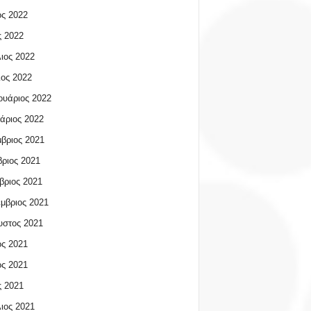
ος 2022
 2022
ιος 2022
ος 2022
υάριος 2022
άριος 2022
βριος 2021
ριος 2021
βριος 2021
μβριος 2021
υστος 2021
ος 2021
ος 2021
 2021
ιος 2021