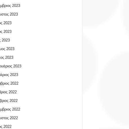
μβριος 2023
υστος 2023
ος 2023
ος 2023
 2023
ιος 2023
ος 2023
υάριος 2023
άριος 2023
βριος 2022
ριος 2022
βριος 2022
μβριος 2022
υστος 2022
ος 2022