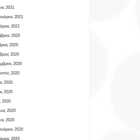
ος 2021
υάριος 2021
άριος 2021
βριος 2020
ριος 2020
βριος 2020
μβριος 2020
υστος 2020
ος 2020
ος 2020
 2020
ιος 2020
ος 2020
υάριος 2020
άριος 2020