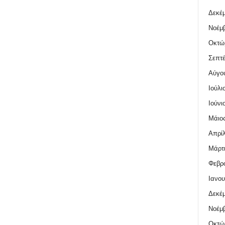
Δεκέμ
Νοέμβ
Οκτώ
Σεπτέ
Αύγο
Ιούλι
Ιούνι
Μάιος
Απρίλ
Μάρτι
Φεβρο
Ιανου
Δεκέμ
Νοέμβ
Οκτώ