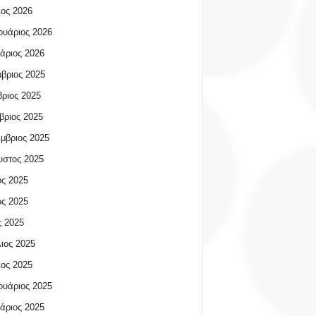
ος 2026
υάριος 2026
άριος 2026
βριος 2025
ριος 2025
βριος 2025
μβριος 2025
υστος 2025
ος 2025
ος 2025
 2025
ιος 2025
ος 2025
υάριος 2025
άριος 2025