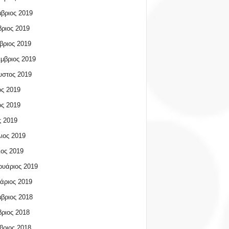
βριος 2019
ριος 2019
βριος 2019
μβριος 2019
υστος 2019
ος 2019
ος 2019
 2019
ιος 2019
ος 2019
υάριος 2019
άριος 2019
βριος 2018
ριος 2018
βριος 2018