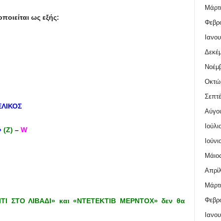
Μάρτι
ποιείται ως εξής:
Φεβρο
Ιανου
Δεκέμ
Νοέμβ
Οκτώ
Σεπτέ
ΕΛΙΚΟΣ
Αύγο
Ιούλι
»
(Ζ)
–
W
Ιούνι
Μάιος
Απρίλ
Μάρτι
Φεβρο
ΠΙΤΙ ΣΤΟ ΛΙΒΑΔΙ» και «ΝΤΕΤΕΚΤΙΒ ΜΕΡΝΤΟΧ» δεν θα
Ιανου