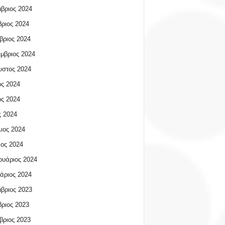
βριος 2024
ριος 2024
βριος 2024
μβριος 2024
υστος 2024
ος 2024
ος 2024
 2024
ιος 2024
ος 2024
υάριος 2024
άριος 2024
βριος 2023
ριος 2023
βριος 2023