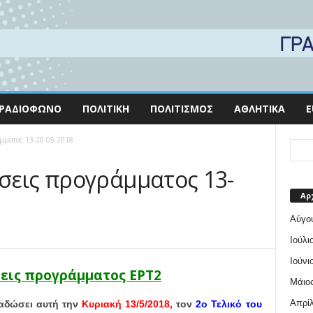
ΡΑΔΙΌΦΩΝΟ
ΠΟΛΙΤΙΚΉ
ΠΟΛΙΤΙΣΜΌΣ
ΑΘΛΗΤΙΚΆ
E
άμματος 13-20.05.2018
σεις προγράμματος 13-
Αρ
Αύγο
Ιούλι
Ιούνι
εις προγράμματος ΕΡΤ2
Μάιος
Απρίλ
ταδώσει αυτή την
Κυριακή 13/5/2018,
τον
2ο Τελικό του