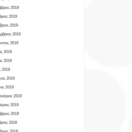
βριος 2019
ριος 2019
βριος 2019
μβριος 2019
υστος 2019
ος 2019
ος 2019
 2019
ιος 2019
ος 2019
υάριος 2019
άριος 2019
βριος 2018
ριος 2018
βριος 2018