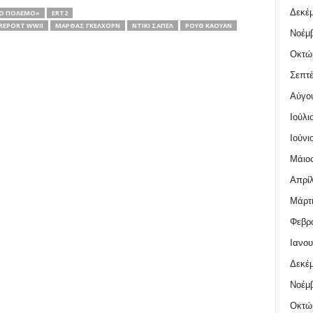
Δεκέμ
ΙΟ ΠΌΛΕΜΟ»
ERT2
REPORT WWII
ΜΆΡΘΑΣ ΓΚΈΛΧΟΡΝ
ΝΤΊΚΙ ΣΑΠΈΛ
ΡΟΥΘ ΚΆΟΥΑΝ
Νοέμβ
Οκτώ
Σεπτέ
Αύγο
Ιούλι
Ιούνι
Μάιος
Απρίλ
Μάρτι
Φεβρο
Ιανου
Δεκέμ
Νοέμβ
Οκτώ