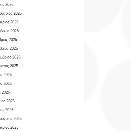
ος 2026
υάριος 2026
άριος 2026
βριος 2025
ριος 2025
βριος 2025
μβριος 2025
υστος 2025
ος 2025
ος 2025
 2025
ιος 2025
ος 2025
υάριος 2025
άριος 2025