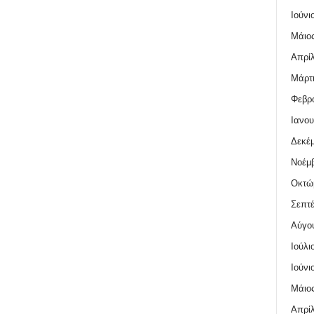
Ιούνι
Μάιος
Απρίλ
Μάρτι
Φεβρο
Ιανου
Δεκέμ
Νοέμβ
Οκτώ
Σεπτέ
Αύγο
Ιούλι
Ιούνι
Μάιος
Απρίλ