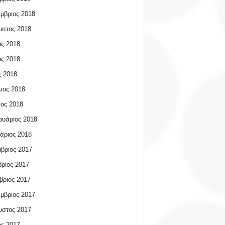
μβριος 2018
υστος 2018
ος 2018
ος 2018
 2018
ιος 2018
ος 2018
υάριος 2018
άριος 2018
βριος 2017
ριος 2017
βριος 2017
μβριος 2017
υστος 2017
ος 2017