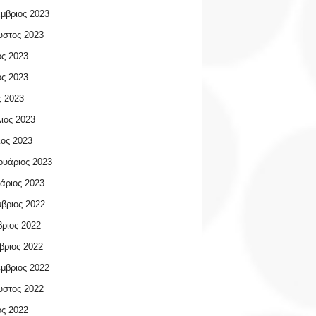
μβριος 2023
υστος 2023
ος 2023
ος 2023
 2023
ιος 2023
ος 2023
υάριος 2023
άριος 2023
βριος 2022
ριος 2022
βριος 2022
μβριος 2022
υστος 2022
ος 2022