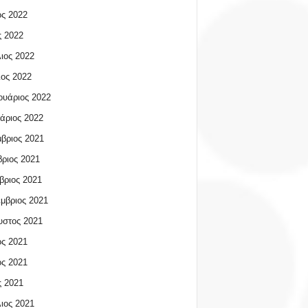
ος 2022
 2022
ιος 2022
ος 2022
υάριος 2022
άριος 2022
βριος 2021
ριος 2021
βριος 2021
μβριος 2021
υστος 2021
ος 2021
ος 2021
 2021
ιος 2021