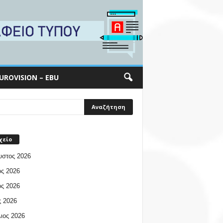
UROVISION – EBU
χείο
υστος 2026
ος 2026
ος 2026
 2026
ιος 2026