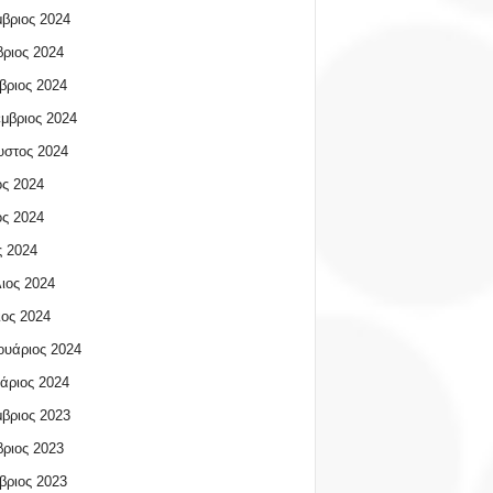
βριος 2024
ριος 2024
βριος 2024
μβριος 2024
υστος 2024
ος 2024
ος 2024
 2024
ιος 2024
ος 2024
υάριος 2024
άριος 2024
βριος 2023
ριος 2023
βριος 2023