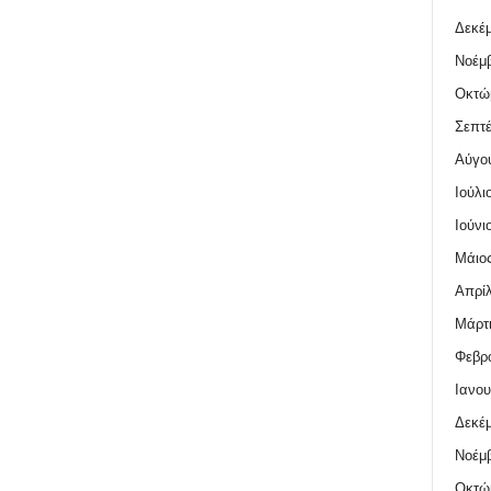
Δεκέμ
Νοέμβ
Οκτώ
Σεπτέ
Αύγο
Ιούλι
Ιούνι
Μάιος
Απρίλ
Μάρτι
Φεβρο
Ιανου
Δεκέμ
Νοέμβ
Οκτώ