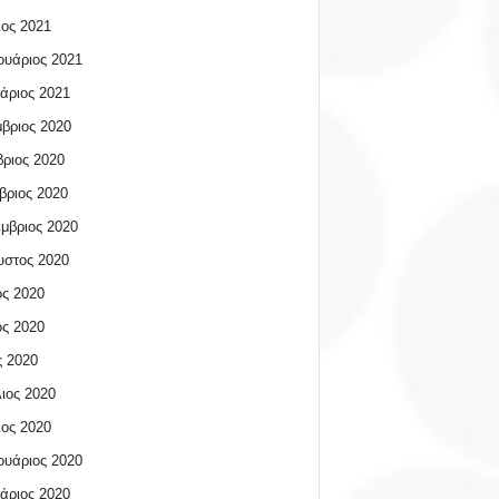
ος 2021
υάριος 2021
άριος 2021
βριος 2020
ριος 2020
βριος 2020
μβριος 2020
υστος 2020
ος 2020
ος 2020
 2020
ιος 2020
ος 2020
υάριος 2020
άριος 2020