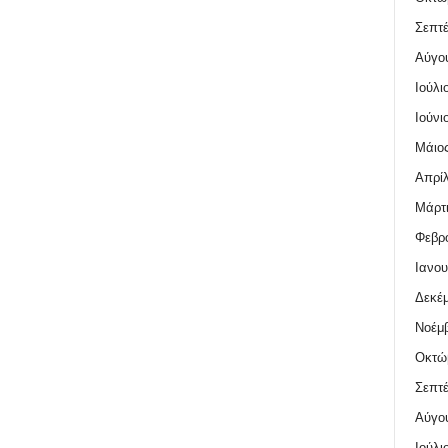
Σεπτέ
Αύγο
Ιούλι
Ιούνι
Μάιος
Απρίλ
Μάρτι
Φεβρο
Ιανου
Δεκέμ
Νοέμβ
Οκτώ
Σεπτέ
Αύγο
Ιούλι