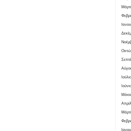
Μάρτι
Φεβρο
Ιανου
Δεκέμ
Νοέμβ
Οκτώ
Σεπτέ
Αύγο
Ιούλι
Ιούνι
Μάιος
Απρίλ
Μάρτι
Φεβρο
Ιανου