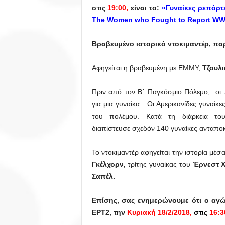
στις
19:00,
είναι
το:
«Γυναίκες ρεπόρτ
The
Women
who
Fought
to
Report
WWI
Βραβευμένο ιστορικό ντοκιμαντέρ, π
Αφηγείται η βραβευμένη με ΕΜΜΥ,
Τζουλι
Πριν από τον Β΄ Παγκόσμιο Πόλεμο, οι π
για μια γυναίκα. Οι Αμερικανίδες γυναί
του πολέμου. Κατά τη διάρκεια τ
διαπίστευσε σχεδόν 140 γυναίκες ανταποκ
Το ντοκιμαντέρ αφηγείται την ιστορία μέ
Γκέλχορν,
τρίτης γυναίκας του
Έρνεστ Χ
Σαπέλ.
Επίσης, σας ενημερώνουμε ότι ο αγώ
ΕΡΤ2, την
Κυριακή 18/2/2018,
στις
16:3