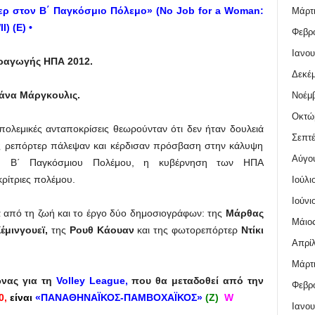
ερ στον Β΄ Παγκόσμιο Πόλεμο» (
No
Job
for
a
Woman
:
Μάρτι
I
)
(Ε)
•
Φεβρο
Ιανου
αραγωγής ΗΠΑ 2012.
Δεκέμ
άνα Μάργκουλις.
Νοέμβ
Οκτώ
ολεμικές ανταποκρίσεις θεωρούνταν ότι δεν ήταν δουλειά
Σεπτέ
κες ρεπόρτερ πάλεψαν και κέρδισαν πρόσβαση στην κάλυψη
Αύγο
ου Β΄ Παγκόσμιου Πολέμου, η κυβέρνηση των ΗΠΑ
ρίτριες πολέμου.
Ιούλι
Ιούνι
σα από τη ζωή και το έργο δύο δημοσιογράφων: της
Μάρθας
Μάιος
έμινγουεϊ,
της
Ρουθ Κάουαν
και της φωτορεπόρτερ
Ντίκι
Απρίλ
Μάρτι
νας για τη
Volley League,
που θα μεταδοθεί από την
Φεβρο
0,
είναι
«ΠΑΝΑΘΗΝΑΪΚΟΣ-ΠΑΜΒΟΧΑΪΚΟΣ»
(Ζ)
W
Ιανου