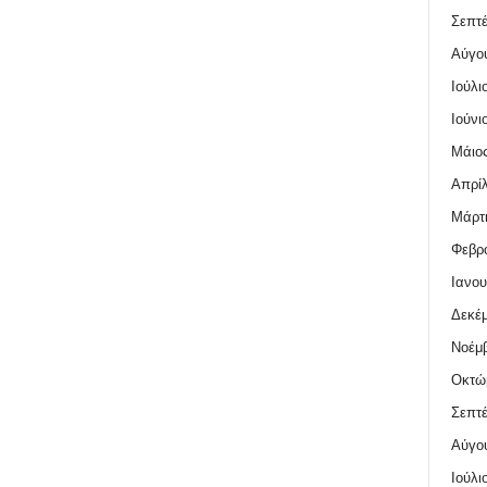
Σεπτέ
Αύγο
Ιούλι
Ιούνι
Μάιος
Απρίλ
Μάρτι
Φεβρο
Ιανου
Δεκέμ
Νοέμβ
Οκτώ
Σεπτέ
Αύγο
Ιούλι