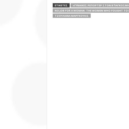
ΕΤΙΚΕΤΕΣ
«ΓΥΝΑΊΚΕΣ ΡΕΠΌΡΤΕΡ ΣΤΟΝ Β΄ ΠΑΓΚΌΣΜ
NO JOB FOR A WOMAN: THE WOMEN WHO FOUGHT TO 
ΤΖΟΥΛΙΆΝΑ ΜΆΡΓΚΟΥΛΙΣ