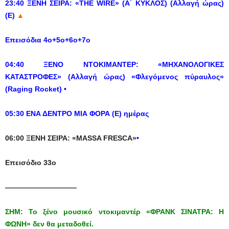
23:40 ΞΕΝΗ ΣΕΙΡΑ: «THE WIRE» (Α΄ ΚΥΚΛΟΣ) (Αλλαγή ώρας)
(Ε)
▲
Eπεισόδια 4ο+5ο+6ο+7ο
04:40 ΞΕΝΟ ΝΤΟΚΙΜΑΝΤΕΡ: «ΜΗΧΑΝΟΛΟΓΙΚΕΣ
ΚΑΤΑΣΤΡΟΦΕΣ» (Αλλαγή ώρας) «Φλεγόμενος πύραυλος»
(
Raging
Rocket
)
•
05:30 ΕΝΑ ΔΕΝΤΡΟ ΜΙΑ ΦΟΡΑ (Ε) ημέρας
06:00 ΞΕΝΗ ΣΕΙΡΑ: «ΜΑSSA FRESCA»
•
Eπεισόδιο 33ο
——————————
ΣΗΜ: Το ξένο μουσικό ντοκιμαντέρ «ΦΡΑΝΚ ΣΙΝΑΤΡΑ: Η
ΦΩΝΗ» δεν θα μεταδοθεί.