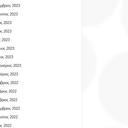
μβριος 2023
υστος 2023
ος 2023
ος 2023
 2023
ιος 2023
ος 2023
υάριος 2023
άριος 2023
βριος 2022
ριος 2022
βριος 2022
μβριος 2022
υστος 2022
ος 2022