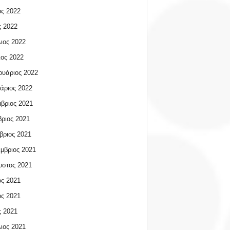
ος 2022
 2022
ιος 2022
ος 2022
υάριος 2022
άριος 2022
βριος 2021
ριος 2021
βριος 2021
μβριος 2021
υστος 2021
ος 2021
ος 2021
 2021
ιος 2021