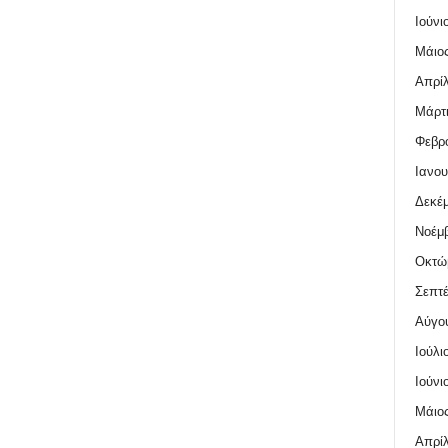
Ιούνι
Μάιος
Απρίλ
Μάρτι
Φεβρο
Ιανου
Δεκέμ
Νοέμβ
Οκτώ
Σεπτέ
Αύγο
Ιούλι
Ιούνι
Μάιος
Απρίλ