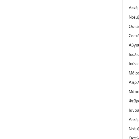
Δεκέμ
Νοέμβ
Οκτώ
Σεπτέ
Αύγο
Ιούλι
Ιούνι
Μάιος
Απρίλ
Μάρτι
Φεβρο
Ιανου
Δεκέμ
Νοέμβ
Οκτώ