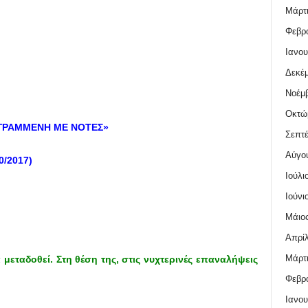
Μάρτι
Φεβρο
Ιανου
Δεκέμ
Νοέμβ
Οκτώ
Α ΓΡΑΜΜΕΝΗ ΜΕ ΝΟΤΕΣ»
Σεπτέ
Αύγο
/2017)
Ιούλι
Ιούνι
Μάιος
Απρίλ
Μάρτι
εταδοθεί. Στη θέση της, στις νυχτερινές επαναλήψεις
Φεβρο
Ιανου