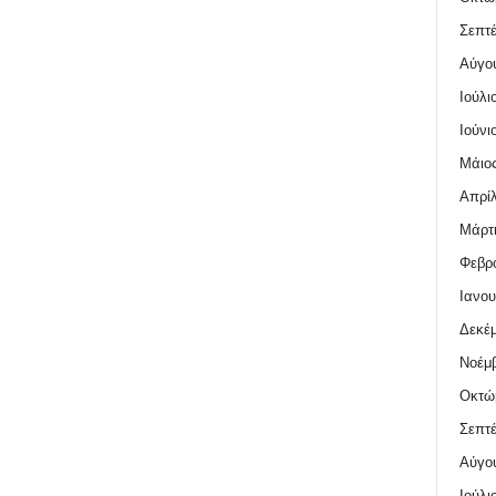
Σεπτέ
Αύγο
Ιούλι
Ιούνι
Μάιος
Απρίλ
Μάρτι
Φεβρο
Ιανου
Δεκέμ
Νοέμβ
Οκτώ
Σεπτέ
Αύγο
Ιούλι