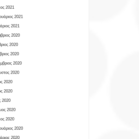
ος 2021
υάριος 2021
άριος 2021
βριος 2020
ριος 2020
βριος 2020
μβριος 2020
υστος 2020
ος 2020
ος 2020
 2020
ιος 2020
ος 2020
υάριος 2020
άριος 2020