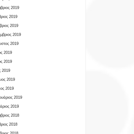
βριος 2019
ριος 2019
βριος 2019
μβριος 2019
υστος 2019
ος 2019
ος 2019
 2019
ιος 2019
ος 2019
υάριος 2019
άριος 2019
βριος 2018
ριος 2018
βριος 2018