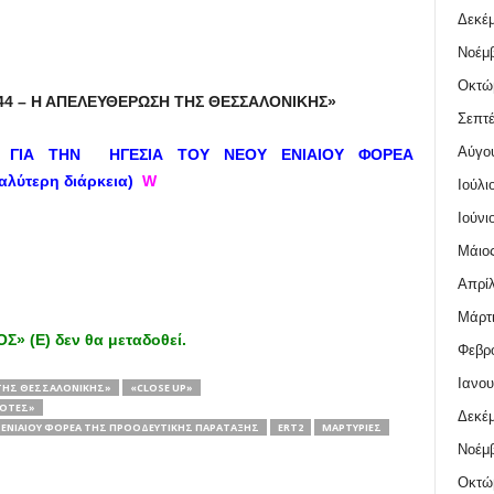
Δεκέμ
Νοέμβ
Οκτώ
944 – Η ΑΠΕΛΕΥΘΕΡΩΣΗ ΤΗΣ ΘΕΣΣΑΛΟΝΙΚΗΣ»
Σεπτέ
Αύγο
Ν ΓΙΑ ΤΗΝ ΗΓΕΣΙΑ ΤΟΥ ΝΕΟΥ ΕΝΙΑΙΟΥ ΦΟΡΕΑ
ύτερη διάρκεια)
W
Ιούλι
Ιούνι
Μάιος
Απρίλ
Μάρτι
» (Ε) δεν θα μεταδοθεί.
Φεβρο
Ιανου
 ΤΗΣ ΘΕΣΣΑΛΟΝΙΚΗΣ»
«CLOSE UP»
ΝΌΤΕΣ»
Δεκέμ
Υ ΕΝΙΑΙΟΥ ΦΟΡΕΑ ΤΗΣ ΠΡΟΟΔΕΥΤΙΚΗΣ ΠΑΡΑΤΑΞΗΣ
ERT2
ΜΑΡΤΥΡΙΕΣ
Νοέμβ
Οκτώ