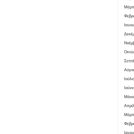
Μάρτι
Φεβρο
Ιανου
Δεκέμ
Νοέμβ
Οκτώ
Σεπτέ
Αύγο
Ιούλι
Ιούνι
Μάιος
Απρίλ
Μάρτι
Φεβρο
Ιανου