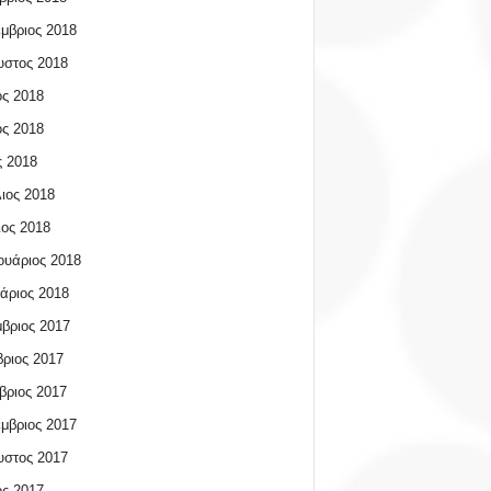
μβριος 2018
υστος 2018
ος 2018
ος 2018
 2018
ιος 2018
ος 2018
υάριος 2018
άριος 2018
βριος 2017
ριος 2017
βριος 2017
μβριος 2017
υστος 2017
ος 2017