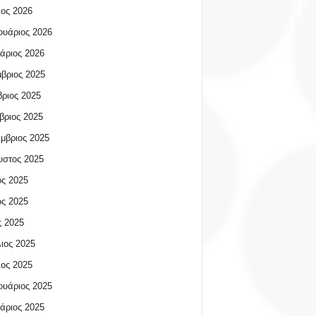
ος 2026
υάριος 2026
άριος 2026
βριος 2025
ριος 2025
βριος 2025
μβριος 2025
υστος 2025
ος 2025
ος 2025
 2025
ιος 2025
ος 2025
υάριος 2025
άριος 2025