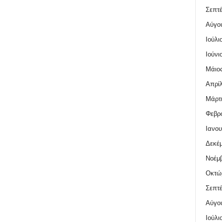
Σεπτέ
Αύγο
Ιούλι
Ιούνι
Μάιος
Απρίλ
Μάρτι
Φεβρο
Ιανου
Δεκέμ
Νοέμβ
Οκτώ
Σεπτέ
Αύγο
Ιούλι