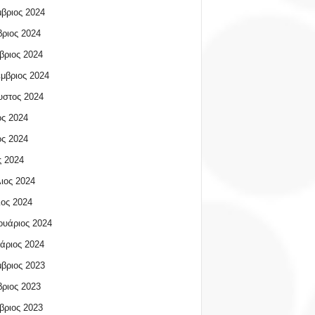
βριος 2024
ριος 2024
βριος 2024
μβριος 2024
υστος 2024
ος 2024
ος 2024
 2024
ιος 2024
ος 2024
υάριος 2024
άριος 2024
βριος 2023
ριος 2023
βριος 2023