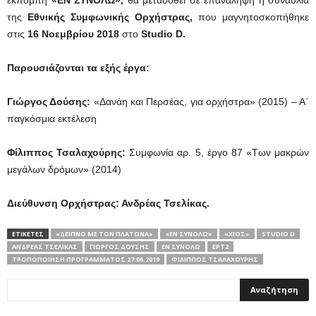
εκπομπή
«ΕΝ ΣΥΝΟΛΩ»,
θα μεταδοθεί σε επανάληψη η συναυλία
της
Εθνικής Συμφωνικής Ορχήστρας,
που μαγνητοσκοπήθηκε
στις
16 Νοεμβρίου 2018
στο
Studio
D
.
Παρουσιάζονται τα εξής έργα:
Γιώργος Δούσης:
«Δανάη και Περσέας, για ορχήστρα» (2015) – Α΄
παγκόσμια εκτέλεση
Φίλιππος Τσαλαχούρης:
Συμφωνία αρ. 5, έργο 87 «Των μακρών
μεγάλων δρόμων» (2014)
Διεύθυνση Ορχήστρας: Ανδρέας Τσελίκας.
ΕΤΙΚΕΤΕΣ
«ΔΕΊΠΝΟ ΜΕ ΤΟΝ ΠΛΆΤΩΝΑ»
«ΕΝ ΣΥΝΟΛΩ»
«ΧΊΟΣ»
STUDIO D
ΑΝΔΡΈΑΣ ΤΣΕΛΊΚΑΣ
ΓΙΏΡΓΟΣ ΔΟΎΣΗΣ
ΕΝ ΣΥΝΌΛΩ
ΕΡΤ2
ΤΡΟΠΟΠΟΊΗΣΗ ΠΡΟΓΡΆΜΜΑΤΟΣ 27.06.2019
ΦΊΛΙΠΠΟΣ ΤΣΑΛΑΧΟΎΡΗΣ