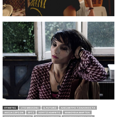
ΕΤΙΚΕΤΕΣ
«ΤΟ ΜΈΛΛΟΝ»
IL FUTURO
ΑΛΕΣΆΝΤΡΟ ΤΖΙΑΛΟΚΌΣΤΑ
ΑΛΊΣΙΑ ΣΈΡΣΟΝ
ΕΡΤ2
ΛΟΥΊΤΖΙ ΚΙΆΡΝΤΟ
ΜΑΝΟΥΈΛΑ ΜΑΡΤΈΛΙ