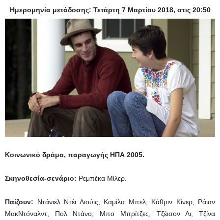
Ημερομηνία μετάδοσης: Τετάρτη 7 Μαρτίου 2018, στις 20:50
Κοινωνικό δράμα, παραγωγής ΗΠΑ 2005.
Σ
κηνοθεσία
-σενάριο:
Ρεμπέκα Μίλερ.
Παίζουν
:
Ντάνιελ Ντέι Λιούις, Καμίλα Μπελ, Κάθριν Κίνερ, Ράιαν
ΜακΝτόναλντ, Πολ Ντάνο, Μπο Μπρίτζες, Τζέισον Λι, Τζίνα