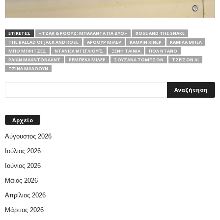
ΕΤΙΚΕΤΕΣ
«ΤΖΑΚ & ΡΌΟΥΖ: ΜΠΑΛΆΝΤΑ ΓΙΑ ΔΎΟ»
ROSE AND THE SNAKE
THE BALLAD OF JACK AND ROSE
ΆΡΘΟΥΡ ΜΊΛΕΡ
ΚΆΘΡΙΝ ΚΊΝΕΡ
ΚΑΜΊΛΑ ΜΠΕΛ
ΜΠΟ ΜΠΡΊΤΖΕΣ
ΝΤΆΝΙΕΛ ΝΤΈΙ ΛΙΟΎΙΣ
ΞΕΝΗ ΤΑΙΝΙΑ
ΠΟΛ ΝΤΆΝΟ
ΡΆΙΑΝ ΜΑΚΝΤΌΝΑΛΝΤ
ΡΕΜΠΈΚΑ ΜΊΛΕΡ
ΣΟΥΖΆΝΑ ΤΌΜΠΣΟΝ
ΤΖΈΙΣΟΝ ΛΙ
ΤΖΊΝΑ ΜΑΛΌΟΥΝ
Αρχείο
Αύγουστος 2026
Ιούλιος 2026
Ιούνιος 2026
Μάιος 2026
Απρίλιος 2026
Μάρτιος 2026