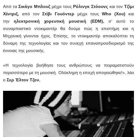
Από τα
Σικάγο Μπλουζ
μέχρι τους
Ρόλινγκ Στόουνς
και τον
Τζίμι
Χέντριξ,
από τον
Στίβι Γουόντερ
μέχρι τους
Who
(Χου)
και
την
ηλεκτρονική χορευτική μουσική
(EDM),
σ’ αυτό το
συναρπαστικό ντοκιμαντέρ θα δούμε πώς η επιστήμη και η
Μηχανική γίνονται ήχος. Επίσης, το ντοκιμαντέρ αποκαλύπτει τη
δύναμη της τεχνολογίας και τον συνεχή επαναπροσδιορισμό της
έννοιας της μουσικής.
«Η τεχνολογία βοήθησε τους ανθρώπους να πειραματιστούν
περισσότερο με τη μουσική. Ολόκληρη η εποχή απογειώθηκε!», λέει
ο
Σερ Έλτον Τζον.