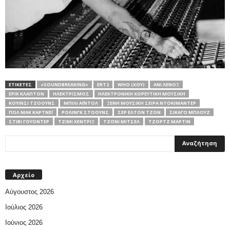
ΕΤΙΚΕΤΕΣ
«SOUNDBREAKING»
ERT2
WHO (ΧΟΥ)
ΆΝΙ ΛΈΝΟΞ
ΈΡΙΚ ΚΛΆΠΤΟΝ
ΗΛΕΚΤΡΙΣΜΌΣ
ΗΛΕΚΤΡΟΝΙΚΉ ΧΟΡΕΥΤΙΚΉ ΜΟΥΣΙΚΉ
ΚΟΥΊΝΣΙ ΤΖΌΟΥΝΣ
ΜΠΊΛΙ ΆΙΝΤΟΛ
ΞΕΝΗ ΜΟΥΣΙΚΗ ΣΕΙΡΑ ΝΤΟΚΙΜΑΝΤΕΡ
ΠΟΛ ΜΑΚ ΚΆΡΤΝΕΪ
ΡΌΛΙΝΓΚ ΣΤΌΟΥΝΣ
ΣΕΡ ΈΛΤΟΝ ΤΖΟΝ
ΣΙΚΆΓΟ ΜΠΛΟΥΖ
ΣΤΊΒΙ ΓΟΥΌΝΤΕΡ
ΤΖΊΜΙ ΧΈΝΤΡΙΞ
ΤΖΌΝΙ ΜΊΤΣΕΛ
ΤΖΟΡΤΖ ΜΆΡΤΙΝ
Αρχείο
Αύγουστος 2026
Ιούλιος 2026
Ιούνιος 2026