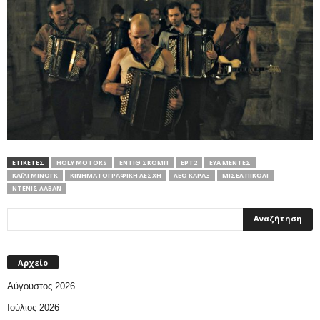
ΕΤΙΚΕΤΕΣ
HOLY MOTORS
ΕΝΤΊΘ ΣΚΟΜΠ
ΕΡΤ2
ΕΎΑ ΜΈΝΤΕΣ
ΚΆΙΛΙ ΜΙΝΌΓΚ
ΚΙΝΗΜΑΤΟΓΡΑΦΙΚΗ ΛΕΣΧΗ
ΛΕΌ ΚΑΡΆΞ
ΜΙΣΈΛ ΠΙΚΟΛΊ
ΝΤΕΝΊΣ ΛΑΒΆΝ
Αρχείο
Αύγουστος 2026
Ιούλιος 2026