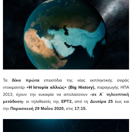
Τα
δέκα πρώτα
επεισόδια της νέας εκπληκτικής σειράς
ντοκιμαντέρ
«
Η Ιστορία αλλιώς
»
(
Big History
),
παραγωγής ΗΠΑ
2013, έχουν την ευκαιρία να απολαύσουν
-σε Α΄ τηλεοπτική
μετάδοση-
οι τηλεθεατές της
ΕΡΤ2,
από τη
Δευτέρα 25
έως και
την
Παρασκευή 29 Μαΐου 2020,
στις
17:15.