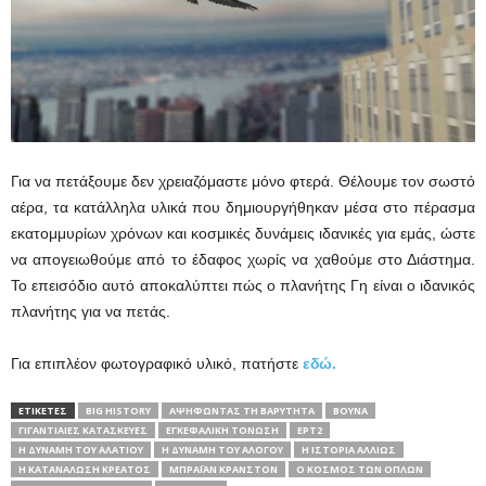
Για να πετάξουμε δεν χρειαζόμαστε μόνο φτερά. Θέλουμε τον σωστό
αέρα, τα κατάλληλα υλικά που δημιουργήθηκαν μέσα στο πέρασμα
εκατομμυρίων χρόνων και κοσμικές δυνάμεις ιδανικές για εμάς, ώστε
να απογειωθούμε από το έδαφος χωρίς να χαθούμε στο Διάστημα.
Το επεισόδιο αυτό αποκαλύπτει πώς ο πλανήτης Γη είναι ο ιδανικός
πλανήτης για να πετάς.
Για επιπλέον φωτογραφικό υλικό, πατήστε
εδώ.
ΕΤΙΚΕΤΕΣ
BIG HISTORY
ΑΨΗΦΏΝΤΑΣ ΤΗ ΒΑΡΎΤΗΤΑ
ΒΟΥΝΆ
ΓΙΓΑΝΤΙΑΊΕΣ ΚΑΤΑΣΚΕΥΈΣ
ΕΓΚΕΦΑΛΙΚΉ ΤΌΝΩΣΗ
ΕΡΤ2
Η ΔΎΝΑΜΗ ΤΟΥ ΑΛΑΤΙΟΎ
Η ΔΎΝΑΜΗ ΤΟΥ ΑΛΌΓΟΥ
Η ΙΣΤΟΡΊΑ ΑΛΛΙΏΣ
Η ΚΑΤΑΝΆΛΩΣΗ ΚΡΈΑΤΟΣ
ΜΠΡΆΙΑΝ ΚΡΆΝΣΤΟΝ
Ο ΚΌΣΜΟΣ ΤΩΝ ΌΠΛΩΝ