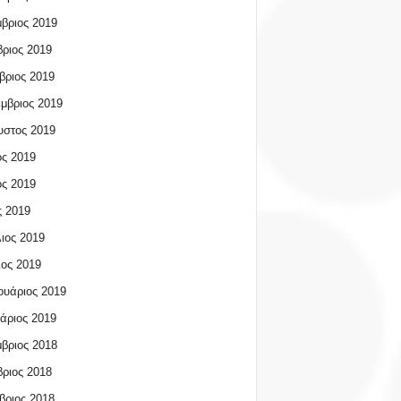
βριος 2019
ριος 2019
βριος 2019
μβριος 2019
υστος 2019
ος 2019
ος 2019
 2019
ιος 2019
ος 2019
υάριος 2019
άριος 2019
βριος 2018
ριος 2018
βριος 2018