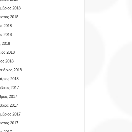
μβριος 2018
υστος 2018
ος 2018
ος 2018
 2018
ιος 2018
ος 2018
υάριος 2018
άριος 2018
βριος 2017
ριος 2017
βριος 2017
μβριος 2017
υστος 2017
ος 2017