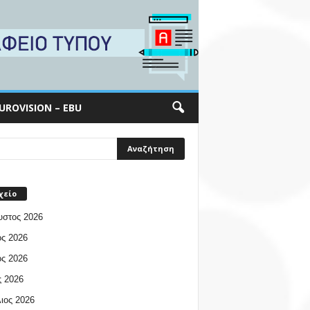
UROVISION – EBU
χείο
υστος 2026
ος 2026
ος 2026
 2026
ιος 2026