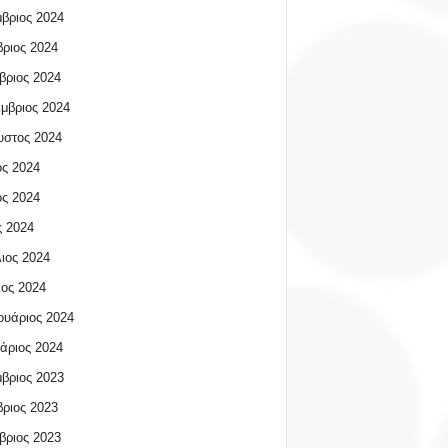
βριος 2024
ριος 2024
βριος 2024
μβριος 2024
υστος 2024
ος 2024
ος 2024
 2024
ιος 2024
ος 2024
υάριος 2024
άριος 2024
βριος 2023
ριος 2023
βριος 2023