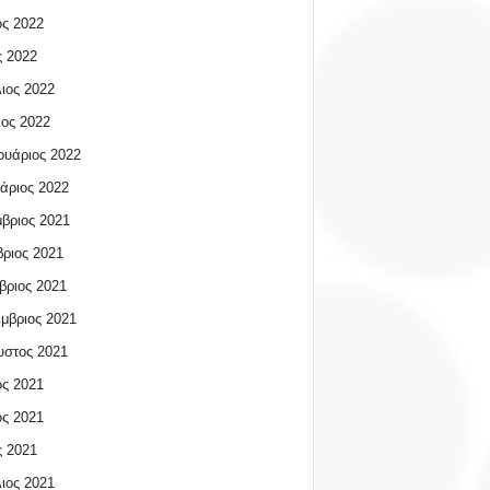
ος 2022
 2022
ιος 2022
ος 2022
υάριος 2022
άριος 2022
βριος 2021
ριος 2021
βριος 2021
μβριος 2021
υστος 2021
ος 2021
ος 2021
 2021
ιος 2021