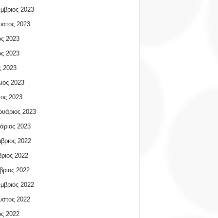
μβριος 2023
υστος 2023
ος 2023
ος 2023
 2023
ιος 2023
ος 2023
υάριος 2023
άριος 2023
βριος 2022
ριος 2022
βριος 2022
μβριος 2022
υστος 2022
ος 2022