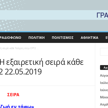
ΡΑΔΙΌΦΩΝΟ
ΠΟΛΙΤΙΚΉ
ΠΟΛΙΤΙΣΜΌΣ
ΑΘΛΗΤΙΚΆ
E
ή σειρά κάθε Τετάρτη στην ΕΡΤ2 ...
Η εξαιρετική σειρά κάθε
Αρ
2 22.05.2019
Αύγο
Ιούλι
Ιούνι
ΣΕΙΡΑ
Μάιος
Απρίλ
 ζωή εν τάφω
»