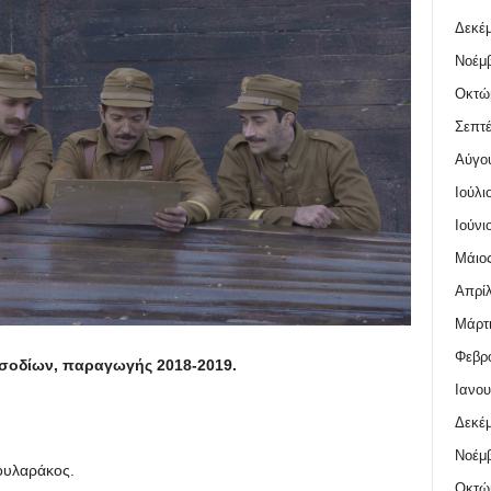
Δεκέμ
Νοέμβ
Οκτώ
Σεπτέ
Αύγο
Ιούλι
Ιούνι
Μάιος
Απρίλ
Μάρτι
Φεβρο
ισοδίων,
παραγωγής 2018-2019.
Ιανου
Δεκέμ
Νοέμβ
ουλαράκος.
Οκτώ