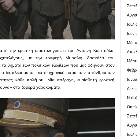
Σεπτέ
Αύγο
Ιούλι
Ιούνι
Μάιος
από την ερωτική επιστολογραφία του Αντώνη Κωστούλα,
Απρίλ
ρχιπελάγους, με την τρυφερή Μυρσίνη, δασκάλα του
Μάρτι
τα βήματα των πολιτικών εξελίξεων που μας οδηγούν στον
Φεβρο
ερα διαπλέουμε σε μια διαχρονική ματιά των απάνθρωπων
Ιανου
ότητας κάθε πολέμου. Μία υπέροχη, ευαίσθητη ερωτική
ρούνα» στα ζοφερά χαρακώματα.
Δεκέμ
Νοέμβ
Οκτώ
Σεπτέ
Αύγο
Ιούλι