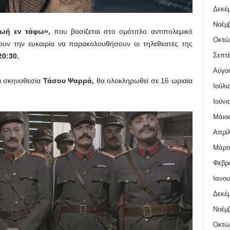
Δεκέμ
Νοέμβ
ζωή εν τάφω»,
που βασίζεται στο ομότιτλο αντιπολεμικό
Οκτώ
ουν την ευκαιρία να παρακολουθήσουν οι τηλεθεατές της
Σεπτέ
0:30.
Αύγο
αι σκηνοθεσία
Τάσου Ψαρρά,
θα ολοκληρωθεί σε 16 ωριαία
Ιούλι
Ιούνι
Μάιος
Απρίλ
Μάρτι
Φεβρο
Ιανου
Δεκέμ
Νοέμβ
Οκτώ