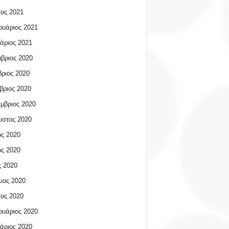
ος 2021
υάριος 2021
άριος 2021
βριος 2020
ριος 2020
βριος 2020
μβριος 2020
υστος 2020
ος 2020
ος 2020
 2020
ιος 2020
ος 2020
υάριος 2020
άριος 2020