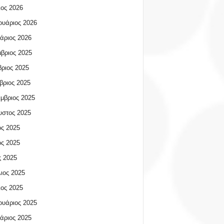
ος 2026
υάριος 2026
άριος 2026
βριος 2025
ριος 2025
βριος 2025
μβριος 2025
υστος 2025
ος 2025
ος 2025
 2025
ιος 2025
ος 2025
υάριος 2025
άριος 2025