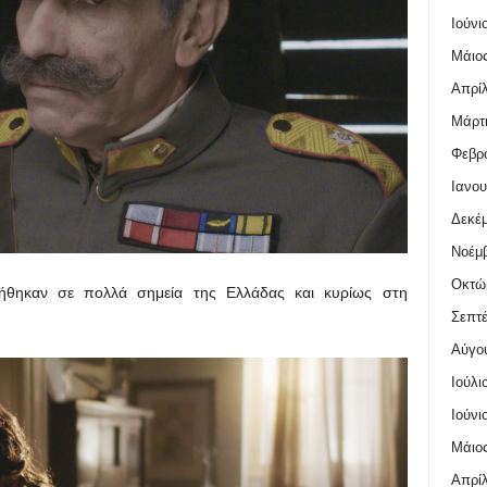
Ιούνι
Μάιος
Απρίλ
Μάρτι
Φεβρο
Ιανου
Δεκέμ
Νοέμβ
Οκτώ
ιήθηκαν σε πολλά σημεία της Ελλάδας και κυρίως στη
Σεπτέ
Αύγο
Ιούλι
Ιούνι
Μάιος
Απρίλ