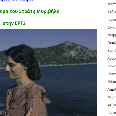
Μάρτι
ημα του
Στράτη Μυριβήλη
Φεβρο
Ιανου
στην ΕΡΤ2
Δεκέμ
Νοέμβ
Οκτώ
Σεπτέ
Αύγο
Ιούλι
Ιούνι
Μάιος
Απρίλ
Μάρτι
Φεβρο
Ιανου