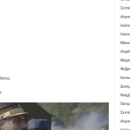
Σεπτέ
Αύγο
Ιούλι
Ιούνι
Μάιος
Απρίλ
Μάρτι
Φεβρο
Ιανου
άτος.
Δεκέμ
s.
Νοέμβ
Οκτώ
Σεπτέ
Αύγο
Ιούλι