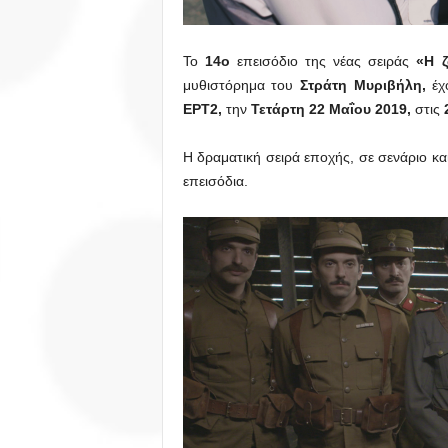
Το
14ο
επεισόδιο της νέας σειράς
«Η 
μυθιστόρημα του
Στράτη Μυριβήλη,
έχ
ΕΡΤ2,
την
Τετάρτη 22
Μαΐου 2019,
στις
2
Η δραματική σειρά εποχής, σε σενάριο κ
επεισόδια.