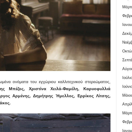
Μάρτι
Φεβρο
Ιανου
Δεκέμ
Νοέμβ
Οκτώ
Σεπτέ
Αύγο
Ιούλι
ιωμένα ονόματα του εγχώριου καλλιτεχνικού στερεώματος,
Ιούνι
ης Μπέζος, Χριστίνα Χειλά-Φαμέλη, Καρυοφυλλιά
Μάιος
ργος Αρμένης, Δημήτρης Ήμελλος, Ερρίκος Λίτσης,
άκος.
Απρίλ
Μάρτι
Φεβρο
Ιανου