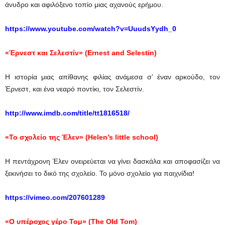
άνυδρο και αφιλόξενο τοπίο μιας αχανούς ερήμου.
https://www.youtube.com/watch?v=UuudsYydh_0
«
Έρνεστ
και
Σελεστίν
» (Ernest and Selestin)
Η ιστορία μιας απίθανης φιλίας ανάμεσα σ’ έναν αρκούδο, τον
Έρνεστ, και ένα νεαρό ποντίκι, τον Σελεστίν.
http://www.imdb.com/title/tt1816518/
«Το σχολείο της Έλεν» (
Helen
’
s
little
school
)
Η πεντάχρονη Έλεν ονειρεύεται να γίνει δασκάλα και αποφασίζει να
ξεκινήσει το δικό της σχολείο. Το μόνο σχολείο για παιχνίδια!
https://vimeo.com/207601289
«Ο υπέροχος γέρο Τομ» (The Old Tom)