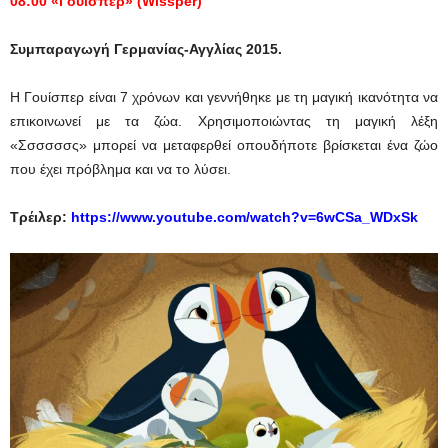
08:00
«Γουίσπερ» (
Wissper
)
Συμπαραγωγή
Γερμανίας-Αγγλίας
2015.
Η Γουίσπερ είναι 7 χρόνων και γεννήθηκε με τη μαγική ικανότητα να
επικοινωνεί με τα ζώα. Χρησιμοποιώντας τη μαγική λέξη
«Σσσσσσς» μπορεί να μεταφερθεί οπουδήποτε βρίσκεται ένα ζώο
που έχει πρόβλημα και να το λύσει.
Τρέιλερ:
https://www.youtube.com/watch?v=6wCSa_WDxSk