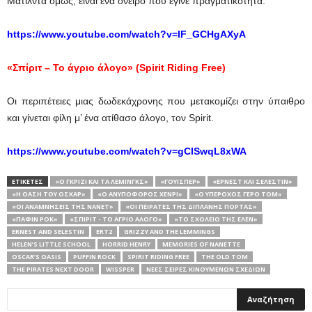
Ματίλντα όμως, είναι ένα όνειρο που έγινε πραγματικότητα.
https://www.youtube.com/watch?v=IF_GCHgAXyA
«
Σπίριτ
–
Το
άγριο
άλογο
» (Spirit Riding Free)
Οι περιπέτειες μιας δωδεκάχρονης που μετακομίζει στην ύπαιθρο
και γίνεται φίλη μ’ ένα ατίθασο άλογο, τον Spirit.
https://www.youtube.com/watch?v=gCISwqL8xWA
ΕΤΙΚΕΤΕΣ
«O ΓΚΡΊΖΙ ΚΑΙ ΤΑ ΛΈΜΙΝΓΚΣ»
«ΓΟΥΊΣΠΕΡ»
«ΈΡΝΕΣΤ ΚΑΙ ΣΕΛΕΣΤΊΝ»
«Η ΌΑΣΗ ΤΟΥ ΌΣΚΑΡ»
«Ο ΑΝΥΠΌΦΟΡΟΣ ΧΈΝΡΙ»
«Ο ΥΠΈΡΟΧΟΣ ΓΈΡΟ ΤΟΜ»
«ΟΙ ΑΝΑΜΝΉΣΕΙΣ ΤΗΣ ΝΑΝΈΤ»
«ΟΙ ΠΕΙΡΑΤΈΣ ΤΗΣ ΔΙΠΛΑΝΉΣ ΠΌΡΤΑΣ»
«ΠΆΦΙΝ ΡΟΚ»
«ΣΠΊΡΙΤ - ΤΟ ΆΓΡΙΟ ΆΛΟΓΟ»
«ΤΟ ΣΧΟΛΕΊΟ ΤΗΣ ΈΛΕΝ»
ERNEST AND SELESTIN
ERT2
GRIZZY AND THE LEMMINGS
HELEN’S LITTLE SCHOOL
HORRID HENRY
MEMORIES OF NANETTE
OSCAR’S OASIS
PUFFIN ROCK
SPIRIT RIDING FREE
THE OLD TOM
THE PIRATES NEXT DOOR
WISSPER
ΝΈΕΣ ΣΕΙΡΈΣ ΚΙΝΟΎΜΕΝΩΝ ΣΧΕΔΊΩΝ