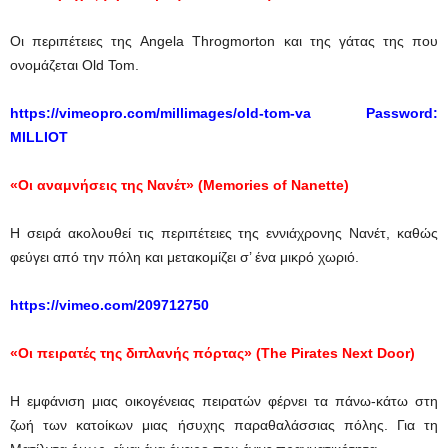
Οι περιπέτειες της Angela Throgmorton και της γάτας της που
ονομάζεται Old Tom.
https://vimeopro.com/millimages/old-tom-va
Password:
MILLIOT
«Οι αναμνήσεις της Νανέτ» (
Memories
of
Nanette
)
Η σειρά ακολουθεί τις περιπέτειες της εννιάχρονης Νανέτ, καθώς
φεύγει από την πόλη και μετακομίζει σ’ ένα μικρό χωριό.
https://vimeo.com/209712750
«Οι πειρατές της διπλανής πόρτας» (
The
Pirates
Next Door)
Η εμφάνιση μιας οικογένειας πειρατών φέρνει τα πάνω-κάτω στη
ζωή των κατοίκων μιας ήσυχης παραθαλάσσιας πόλης. Για τη