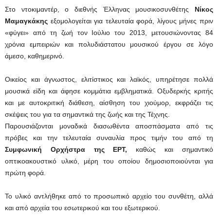
Στο ντοκιμαντέρ, ο διεθνής Έλληνας μουσικοσυνθέτης
Νίκος
Μαμαγκάκης
εξομολογείται για τελευταία φορά, λίγους μήνες πριν
«φύγει» από τη ζωή τον Ιούλιο του 2013, μετουσιώνοντας 84
χρόνια εμπειριών και πολυδιάστατου μουσικού έργου σε λόγο
άμεσο, καθημερινό.
Οικείος και άγνωστος, ελιτίστικος και λαϊκός, υπηρέτησε πολλά
μουσικά είδη και άφησε κομμάτια εμβληματικά. Οξυδερκής κριτής
και με αυτοκριτική διάθεση, αίσθηση του χιούμορ, εκφράζει τις
σκέψεις του για τα σημαντικά της ζωής και της Τέχνης.
Παρουσιάζονται μοναδικά διασωθέντα αποσπάσματα από τις
πρόβες και την τελευταία συναυλία προς τιμήν του από τη
Συμφωνική Ορχήστρα της ΕΡΤ,
καθώς και σημαντικό
οπτικοακουστικό υλικό, μέρη του οποίου δημοσιοποιούνται για
πρώτη φορά.
Το υλικό αντλήθηκε από το προσωπικό αρχείο του συνθέτη, αλλά
και από αρχεία του εσωτερικού και του εξωτερικού.