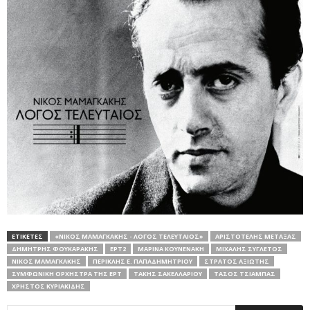
ΕΤΙΚΕΤΕΣ
«ΝΊΚΟΣ ΜΑΜΑΓΚΆΚΗΣ - ΛΌΓΟΣ ΤΕΛΕΥΤΑΊΟΣ»
ΑΡΙΣΤΟΤΈΛΗΣ ΜΕΤΑΞΆΣ
ΔΗΜΉΤΡΗΣ ΦΟΥΚΑΡΆΚΗΣ
ΕΡΤ2
ΜΑΡΊΝΑ ΚΟΥΝΕΝΆΚΗ
ΜΙΧΆΛΗΣ ΣΥΓΛΈΤΟΣ
ΝΊΚΟΣ ΜΑΜΑΓΚΆΚΗΣ
ΠΕΡΙΚΛΉΣ Ε. ΠΑΠΑΔΗΜΗΤΡΊΟΥ
ΣΤΡΆΤΟΣ ΑΞΙΏΤΗΣ
ΣΥΜΦΩΝΙΚΉ ΟΡΧΉΣΤΡΑ ΤΗΣ ΕΡΤ
ΤΆΚΗΣ ΣΑΚΕΛΛΑΡΊΟΥ
ΤΆΣΟΣ ΤΣΙΑΜΠΆΣ
ΧΡΉΣΤΟΣ ΚΥΡΙΑΚΊΔΗΣ