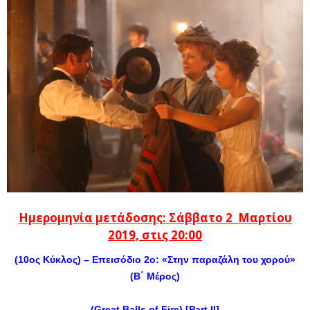
Ημερομηνία μετάδοσης: Σάββατο 2 Μαρτίου
2019, στις 20:00
(10ος Κύκλος) – Επεισόδιο 2ο: «Στην παραζάλη του χορού»
(Β΄ Μέρος)
(Great Balls of Fire) [Part II]