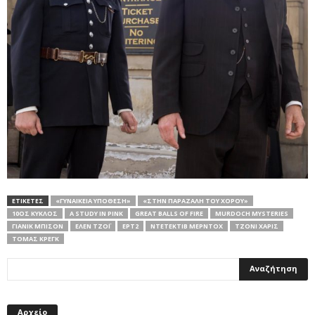
ΕΤΙΚΕΤΕΣ
«ΓΥΝΑΙΚΕΊΑ ΥΠΌΘΕΣΗ»
«ΣΤΗΝ ΠΑΡΑΖΆΛΗ ΤΟΥ ΧΟΡΟΎ»
10ΟΣ ΚΎΚΛΟΣ
A STUDY IN PINK
GREAT BALLS OF FIRE
MURDOCH MYSTERIES
ΓΙΆΝΙΚ ΜΠΊΣΟΝ
ΈΛΕΝ ΤΖΌΙ
ΕΡΤ2
ΝΤΕΤΈΚΤΙΒ ΜΈΡΝΤΟΧ
ΤΖΌΝΙ ΧΆΡΙΣ
ΤΌΜΑΣ ΚΡΕΓΚ
Αρχείο