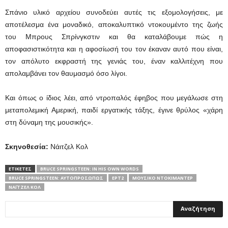
Σπάνιο υλικό αρχείου συνοδεύει αυτές τις εξομολογήσεις, με
αποτέλεσμα ένα μοναδικό, αποκαλυπτικό ντοκουμέντο της ζωής
του Μπρους Σπρίνγκστιν και θα καταλάβουμε πώς η
αποφασιστικότητα και η αφοσίωσή του τον έκαναν αυτό που είναι,
τον απόλυτο εκφραστή της γενιάς του, έναν καλλιτέχνη που
απολαμβάνει τον θαυμασμό όσο λίγοι.
Και όπως ο ίδιος λέει, από ντροπαλός έφηβος που μεγάλωσε στη
μεταπολεμική Αμερική, παιδί εργατικής τάξης, έγινε θρύλος «χάρη
στη δύναμη της μουσικής».
Σκηνοθεσία:
Νάιτζελ Κολ
ΕΤΙΚΕΤΕΣ
BRUCE SPRINGSTEEN: IN HIS OWN WORDS
BRUCE SPRINGSTEEN: ΑΥΤΟΠΡΟΣΏΠΩΣ
ΕΡΤ2
ΜΟΥΣΙΚΟ ΝΤΟΚΙΜΑΝΤΕΡ
ΝΆΙΤΖΕΛ ΚΟΛ