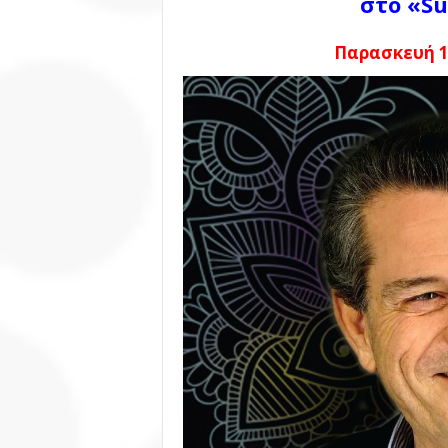
στο «S
Παρασκευή 14