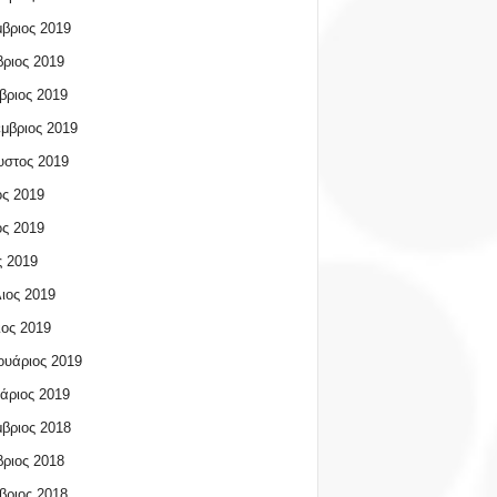
βριος 2019
ριος 2019
βριος 2019
μβριος 2019
υστος 2019
ος 2019
ος 2019
 2019
ιος 2019
ος 2019
υάριος 2019
άριος 2019
βριος 2018
ριος 2018
βριος 2018