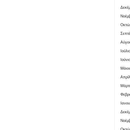
Δεκέμ
Νοέμβ
Οκτώ
Σεπτέ
Αύγο
Ιούλι
Ιούνι
Μάιος
Απρίλ
Μάρτι
Φεβρο
Ιανου
Δεκέμ
Νοέμβ
Οκτώ