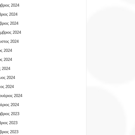
βριος 2024
ριος 2024
βριος 2024
μβριος 2024
υστος 2024
ος 2024
ος 2024
 2024
ιος 2024
ος 2024
υάριος 2024
άριος 2024
βριος 2023
ριος 2023
βριος 2023