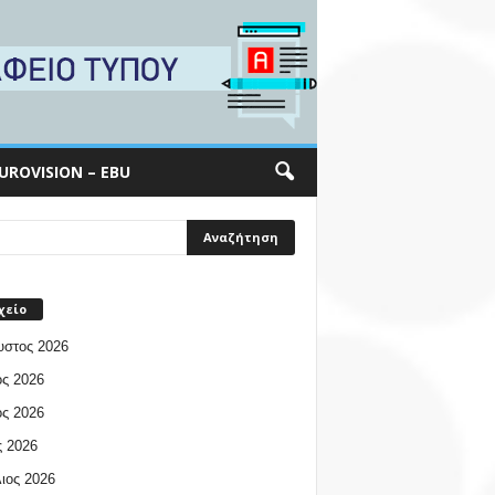
UROVISION – EBU
χείο
υστος 2026
ος 2026
ος 2026
 2026
ιος 2026