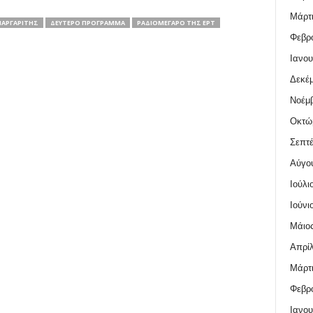
Μάρτι
ΜΑΡΓΑΡΊΤΗΣ
ΔΕΎΤΕΡΟ ΠΡΌΓΡΑΜΜΑ
ΡΑΔΙΟΜΈΓΑΡΟ ΤΗΣ ΕΡΤ
Φεβρο
Ιανου
Δεκέμ
Νοέμβ
Οκτώ
Σεπτέ
Αύγο
Ιούλι
Ιούνι
Μάιος
Απρίλ
Μάρτι
Φεβρο
Ιανου