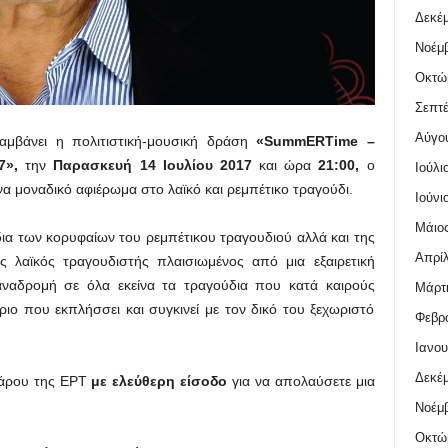
Δεκέμ
Νοέμβ
Οκτώ
Σεπτέ
Αύγο
αμβάνει η πολιτιστική-μουσική δράση
«SummERTime –
7»,
την
Παρασκευή 14 Ιουλίου 2017
και ώρα
21:00,
ο
Ιούλι
α μοναδικό αφιέρωμα στο λαϊκό και ρεμπέτικο τραγούδι.
Ιούνι
Μάιος
ια των κορυφαίων του ρεμπέτικου τραγουδιού αλλά και της
Απρίλ
λαϊκός τραγουδιστής πλαισιωμένος από μια εξαιρετική
αναδρομή σε όλα εκείνα τα τραγούδια που κατά καιρούς
Μάρτι
ιο που εκπλήσσει και συγκινεί με τον δικό του ξεχωριστό
Φεβρο
Ιανου
Δεκέμ
γάρου της ΕΡΤ
με ελεύθερη είσοδο
για να απολαύσετε μια
Νοέμβ
Οκτώ