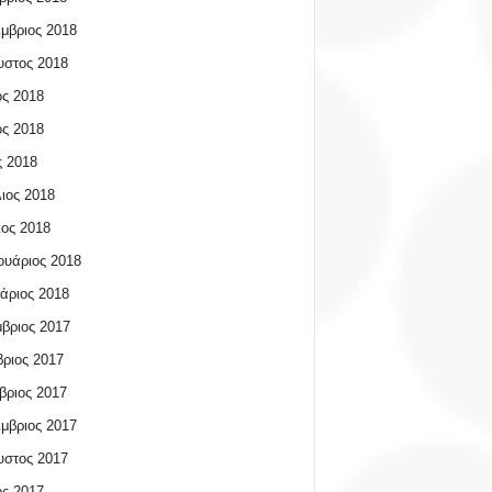
μβριος 2018
υστος 2018
ος 2018
ος 2018
 2018
ιος 2018
ος 2018
υάριος 2018
άριος 2018
βριος 2017
ριος 2017
βριος 2017
μβριος 2017
υστος 2017
ος 2017