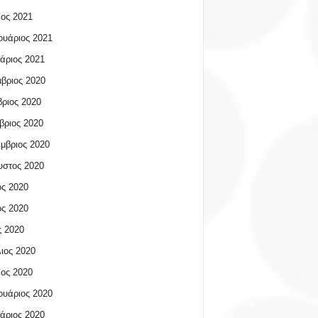
ος 2021
υάριος 2021
άριος 2021
βριος 2020
ριος 2020
βριος 2020
μβριος 2020
υστος 2020
ος 2020
ος 2020
 2020
ιος 2020
ος 2020
υάριος 2020
άριος 2020