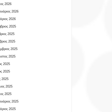
ος 2026
υάριος 2026
άριος 2026
βριος 2025
ριος 2025
βριος 2025
μβριος 2025
υστος 2025
ος 2025
ος 2025
 2025
ιος 2025
ος 2025
υάριος 2025
άριος 2025