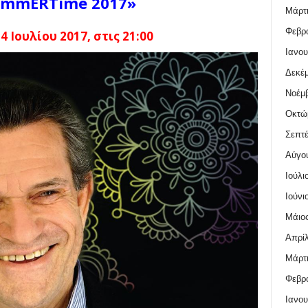
ummERTime 2017»
Μάρτι
Φεβρο
 Ιουλίου 2017, στις 21:00
Ιανου
Δεκέμ
Νοέμβ
Οκτώ
Σεπτέ
Αύγο
Ιούλι
Ιούνι
Μάιος
Απρίλ
Μάρτι
Φεβρο
Ιανου