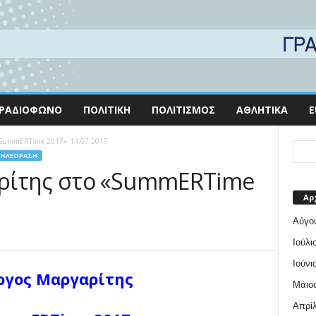
ΡΑΔΙΌΦΩΝΟ
ΠΟΛΙΤΙΚΉ
ΠΟΛΙΤΙΣΜΌΣ
ΑΘΛΗΤΙΚΆ
E
«SummERTime 2017» 14.07.2017
ΤΗΛΕΌΡΑΣΗ
ρίτης στο «SummERTime
Αρ
Αύγο
Ιούλι
Ιούνι
ργος Μαργαρίτης
Μάιος
Απρίλ