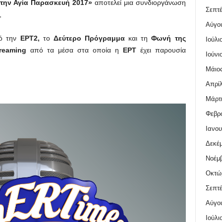
την Αγία Παρασκευή 2017»
αποτελεί μια συνδιοργάνωση
Σεπτέ
,
Αύγο
πό την
ΕΡΤ2,
το
Δεύτερο Πρόγραμμα
και τη
Φωνή της
Ιούλι
treaming
από τα μέσα στα οποία η
ΕΡΤ
έχει παρουσία
Ιούνι
Μάιος
Απρίλ
Μάρτι
Φεβρο
Ιανου
Δεκέμ
Νοέμβ
Οκτώ
Σεπτέ
Αύγο
Ιούλι