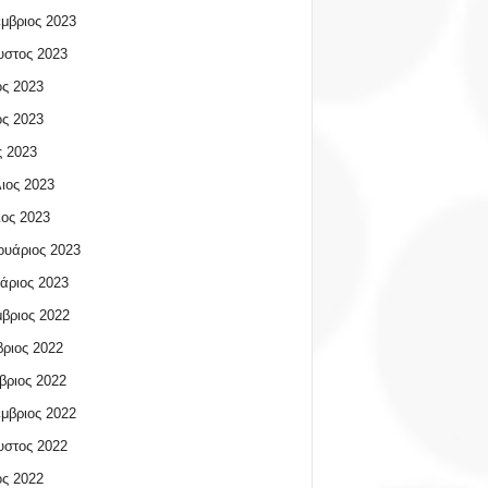
μβριος 2023
υστος 2023
ος 2023
ος 2023
 2023
ιος 2023
ος 2023
υάριος 2023
άριος 2023
βριος 2022
ριος 2022
βριος 2022
μβριος 2022
υστος 2022
ος 2022