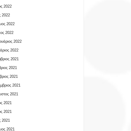
ος 2022
 2022
ιος 2022
ος 2022
υάριος 2022
άριος 2022
βριος 2021
ριος 2021
βριος 2021
μβριος 2021
υστος 2021
ος 2021
ος 2021
 2021
ιος 2021