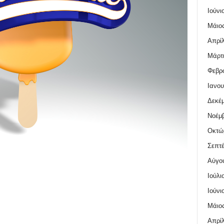
Ιούνι
Μάιος
Απρίλ
Μάρτι
Φεβρο
Ιανου
Δεκέμ
Νοέμβ
Οκτώ
Σεπτέ
Αύγο
Ιούλι
Ιούνι
Μάιος
Απρίλ