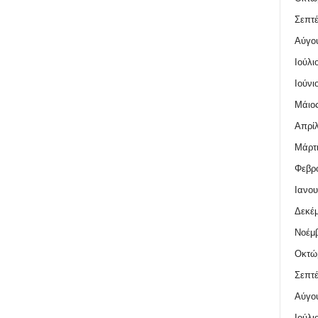
Σεπτέ
Αύγο
Ιούλι
Ιούνι
Μάιος
Απρίλ
Μάρτι
Φεβρο
Ιανου
Δεκέμ
Νοέμβ
Οκτώ
Σεπτέ
Αύγο
Ιούλι