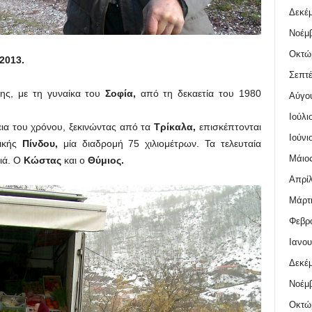
Δεκέμ
Νοέμβ
Οκτώ
2013.
Σεπτέ
ης, με τη γυναίκα του
Σοφία,
από τη δεκαετία του 1980
Αύγο
Ιούλι
εια του χρόνου, ξεκινώντας από τα
Τρίκαλα,
επισκέπτονται
Ιούνι
τικής
Πίνδου,
μία διαδρομή 75 χιλιομέτρων. Τα τελευταία
Μάιος
διά. Ο
Κώστας
και ο
Θύμιος.
Απρίλ
Μάρτι
Φεβρο
Ιανου
Δεκέμ
Νοέμβ
Οκτώ