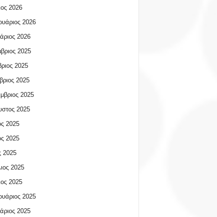
ος 2026
υάριος 2026
άριος 2026
βριος 2025
ριος 2025
βριος 2025
μβριος 2025
υστος 2025
ος 2025
ος 2025
 2025
ιος 2025
ος 2025
υάριος 2025
άριος 2025