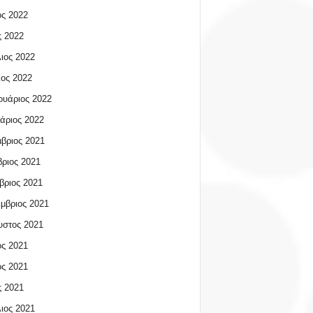
ος 2022
 2022
ιος 2022
ος 2022
υάριος 2022
άριος 2022
βριος 2021
ριος 2021
βριος 2021
μβριος 2021
υστος 2021
ος 2021
ος 2021
 2021
ιος 2021