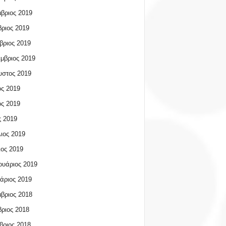
βριος 2019
ριος 2019
βριος 2019
μβριος 2019
υστος 2019
ος 2019
ος 2019
 2019
ιος 2019
ος 2019
υάριος 2019
άριος 2019
βριος 2018
ριος 2018
βριος 2018