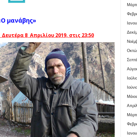
Μάρτι
Φεβρο
«Ο μανάβης»
Ιανου
Δεκέμ
Δευτέρα 8 Απριλίου 2019, στις 23:50
Νοέμβ
Οκτώ
Σεπτέ
Αύγο
Ιούλι
Ιούνι
Μάιος
Απρίλ
Μάρτι
Φεβρο
Ιανου