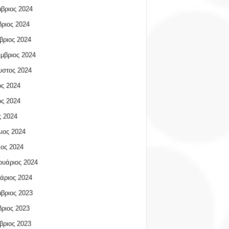
βριος 2024
ριος 2024
βριος 2024
μβριος 2024
υστος 2024
ος 2024
ος 2024
 2024
ιος 2024
ος 2024
υάριος 2024
άριος 2024
βριος 2023
ριος 2023
βριος 2023