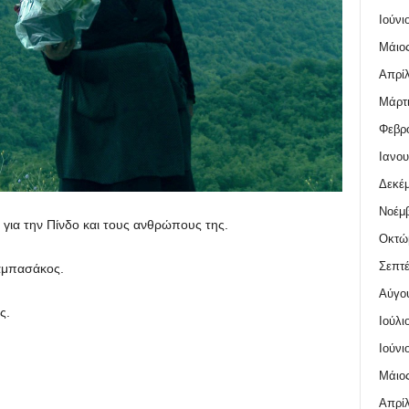
Ιούνι
Μάιος
Απρίλ
Μάρτι
Φεβρο
Ιανου
Δεκέμ
Νοέμβ
για την Πίνδο και τους ανθρώπους της.
Οκτώ
Σεπτέ
αμπασάκος.
Αύγο
ς.
Ιούλι
Ιούνι
Μάιος
Απρίλ