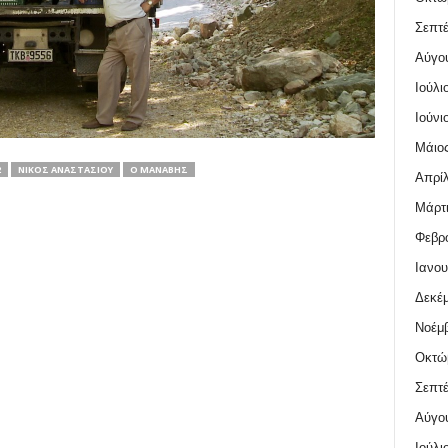
Σεπτέ
Αύγο
Ιούλι
Ιούνι
Μάιος
2
ΝΊΚΟΣ ΑΝΑΣΤΑΣΊΟΥ
Ο ΜΑΝΆΒΗΣ
Απρίλ
Μάρτι
Φεβρο
Ιανου
Δεκέμ
Νοέμβ
Οκτώ
Σεπτέ
Αύγο
Ιούλι