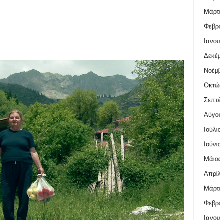
Μάρτι
Φεβρο
Ιανου
Δεκέμ
Νοέμβ
Οκτώ
Σεπτέ
Αύγο
Ιούλι
Ιούνι
Μάιος
Απρίλ
Μάρτι
Φεβρο
Ιανου