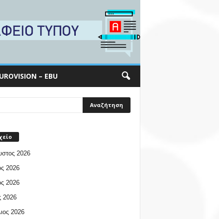
UROVISION – EBU
χείο
υστος 2026
ος 2026
ος 2026
 2026
ιος 2026