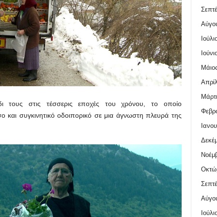
Σεπτέ
Αύγο
Ιούλι
Ιούνι
Μάιος
Απρίλ
Μάρτι
ίδι τους στις τέσσερις εποχές του χρόνου, το οποίο
Φεβρο
ο και συγκινητικό οδοιπορικό σε μια άγνωστη πλευρά της
Ιανου
Δεκέμ
Νοέμβ
Οκτώ
Σεπτέ
Αύγο
Ιούλι