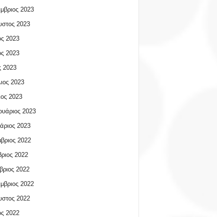
μβριος 2023
υστος 2023
ος 2023
ος 2023
 2023
ιος 2023
ος 2023
υάριος 2023
άριος 2023
βριος 2022
ριος 2022
βριος 2022
μβριος 2022
υστος 2022
ος 2022