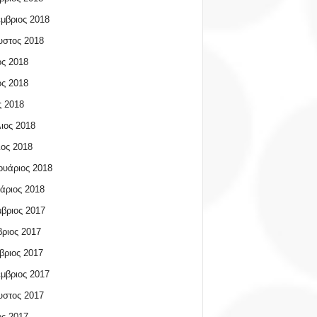
μβριος 2018
υστος 2018
ος 2018
ος 2018
 2018
ιος 2018
ος 2018
υάριος 2018
άριος 2018
βριος 2017
ριος 2017
βριος 2017
μβριος 2017
υστος 2017
ος 2017