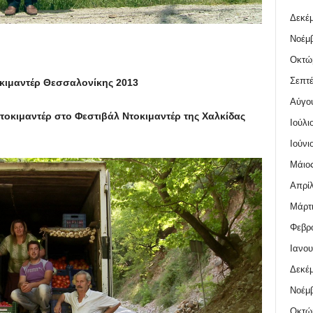
Δεκέμ
Νοέμβ
Οκτώ
Σεπτέ
οκιμαντέρ Θεσσαλονίκης 2013
Αύγο
τοκιμαντέρ στο Φεστιβάλ Ντοκιμαντέρ της Χαλκίδας
Ιούλι
Ιούνι
Μάιος
Απρίλ
Μάρτι
Φεβρο
Ιανου
Δεκέμ
Νοέμβ
Οκτώ