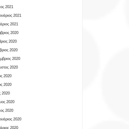
ος 2021
υάριος 2021
άριος 2021
βριος 2020
ριος 2020
βριος 2020
μβριος 2020
υστος 2020
ος 2020
ος 2020
 2020
ιος 2020
ος 2020
υάριος 2020
άριος 2020