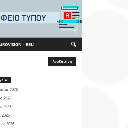
UROVISION – EBU
χείο
υστος 2026
ος 2026
ος 2026
 2026
ιος 2026