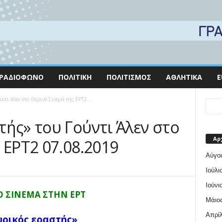
ΡΑΔΙΌΦΩΝΟ
ΠΟΛΙΤΙΚΉ
ΠΟΛΙΤΙΣΜΌΣ
ΑΘΛΗΤΙΚΆ
E
ντι Άλεν στο Θερινό Σινεμά της ΕΡΤ2 ...
τής» του Γούντι Άλεν στο
Αρ
 ΕΡΤ2 07.08.2019
Αύγο
Ιούλι
Ιούνι
Ο ΣΙΝΕΜΑ ΣΤΗΝ ΕΡΤ
Μάιος
Απρίλ
ρικός εραστής»