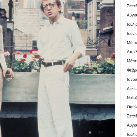
Σεπτέ
Αύγο
Ιούλι
Ιούνι
Μάιος
Απρίλ
Μάρτι
Φεβρο
Ιανου
Δεκέμ
Νοέμβ
Οκτώ
Σεπτέ
Αύγο
Ιούλι