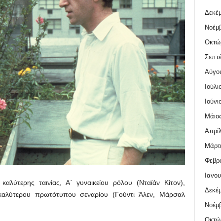
Δεκέμ
Νοέμβ
Οκτώ
Σεπτέ
Αύγο
Ιούλι
Ιούνι
Μάιος
Απρίλ
Μάρτι
Φεβρο
Ιανου
καλύτερης ταινίας, Α΄ γυναικείου ρόλου (Νταϊάν Κίτον),
Δεκέμ
 καλύτερου πρωτότυπου σεναρίου (Γούντι Άλεν, Μάρσαλ
Νοέμβ
Οκτώ