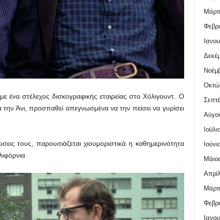
Μάρτι
Φεβρο
Ιανου
Δεκέμ
Νοέμβ
Οκτώ
 με ένα στέλεχος δισκογραφικής εταιρείας στο Χόλιγουντ. Ο
Σεπτέ
 την Άνι, προσπαθεί απεγνωσμένα να την πείσει να γυρίσει
Αύγο
Ιούλι
σεις τους, παρουσιάζεται χιουμοριστικά η καθημερινότητα
Ιούνι
λιφόρνια.
Μάιος
Απρίλ
Μάρτι
Φεβρο
Ιανου