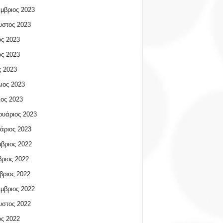
μβριος 2023
υστος 2023
ος 2023
ος 2023
 2023
ιος 2023
ος 2023
υάριος 2023
άριος 2023
βριος 2022
ριος 2022
βριος 2022
μβριος 2022
υστος 2022
ος 2022