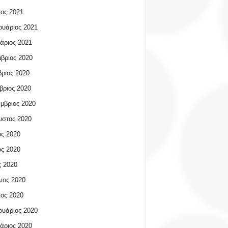
ος 2021
υάριος 2021
άριος 2021
βριος 2020
ριος 2020
βριος 2020
μβριος 2020
υστος 2020
ος 2020
ος 2020
 2020
ιος 2020
ος 2020
υάριος 2020
άριος 2020