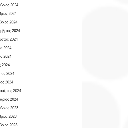
βριος 2024
ριος 2024
βριος 2024
μβριος 2024
υστος 2024
ος 2024
ος 2024
 2024
ιος 2024
ος 2024
υάριος 2024
άριος 2024
βριος 2023
ριος 2023
βριος 2023