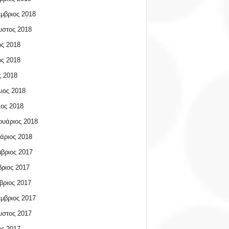
μβριος 2018
υστος 2018
ος 2018
ος 2018
 2018
ιος 2018
ος 2018
υάριος 2018
άριος 2018
βριος 2017
ριος 2017
βριος 2017
μβριος 2017
υστος 2017
ος 2017