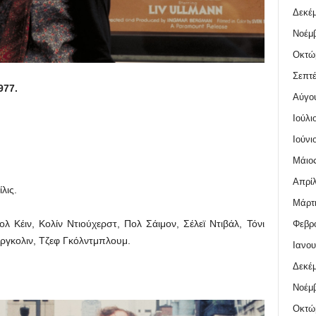
Δεκέμ
Νοέμβ
Οκτώ
Σεπτέ
77.
Αύγο
Ιούλι
Ιούνι
.
Μάιος
Απρίλ
λις.
Μάρτι
λ Κέιν, Κολίν Ντιούχερστ, Πολ Σάιμον, Σέλεϊ Ντιβάλ, Τόνι
Φεβρο
ργκολιν, Τζεφ Γκόλντμπλουμ.
Ιανου
Δεκέμ
Νοέμβ
Οκτώ