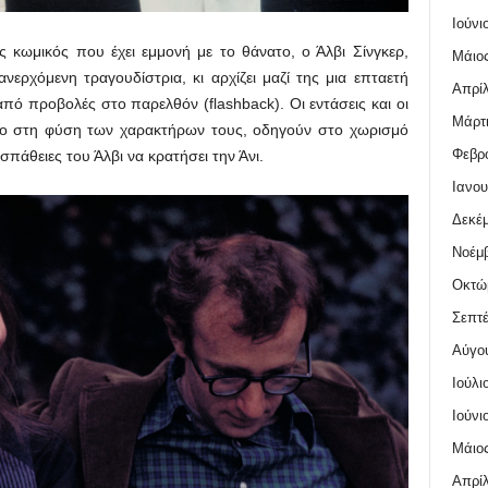
Ιούνι
 κωμικός που έχει εμμονή με το θάνατο, ο Άλβι Σίνγκερ,
Μάιος
ανερχόμενη τραγουδίστρια, κι αρχίζει μαζί της μια επταετή
Απρίλ
πό προβολές στο παρελθόν (flashback). Οι εντάσεις και οι
Μάρτι
όγο στη φύση των χαρακτήρων τους, οδηγούν στο χωρισμό
Φεβρο
σπάθειες του Άλβι να κρατήσει την Άνι.
Ιανου
Δεκέμ
Νοέμβ
Οκτώ
Σεπτέ
Αύγο
Ιούλι
Ιούνι
Μάιος
Απρίλ