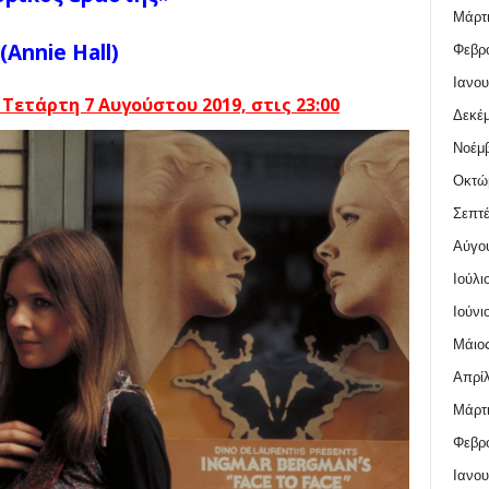
Μάρτι
(Annie Hall)
Φεβρο
Ιανου
 Τετάρτη 7 Αυγούστου
2019, στις 23:00
Δεκέμ
Νοέμβ
Οκτώ
Σεπτέ
Αύγο
Ιούλι
Ιούνι
Μάιος
Απρίλ
Μάρτι
Φεβρο
Ιανου