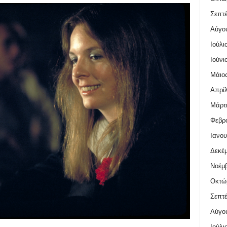
Σεπτέ
Αύγο
Ιούλι
Ιούνι
Μάιος
Απρίλ
Μάρτι
Φεβρο
Ιανου
Δεκέμ
Νοέμβ
Οκτώ
Σεπτέ
Αύγο
Ιούλι