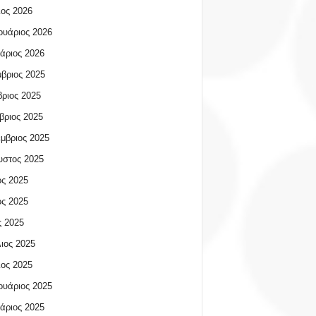
ος 2026
υάριος 2026
άριος 2026
βριος 2025
ριος 2025
βριος 2025
μβριος 2025
υστος 2025
ος 2025
ος 2025
 2025
ιος 2025
ος 2025
υάριος 2025
άριος 2025