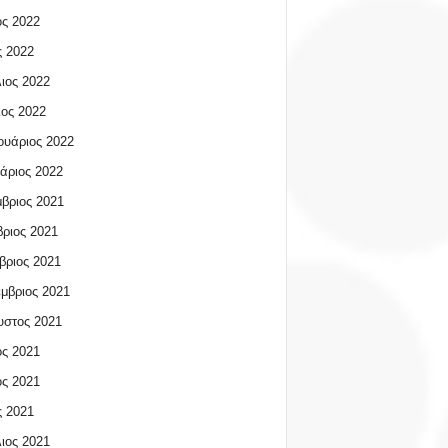
ος 2022
 2022
ιος 2022
ος 2022
υάριος 2022
άριος 2022
βριος 2021
ριος 2021
βριος 2021
μβριος 2021
υστος 2021
ος 2021
ος 2021
 2021
ιος 2021