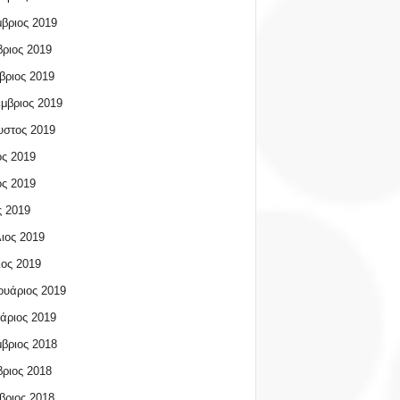
βριος 2019
ριος 2019
βριος 2019
μβριος 2019
υστος 2019
ος 2019
ος 2019
 2019
ιος 2019
ος 2019
υάριος 2019
άριος 2019
βριος 2018
ριος 2018
βριος 2018