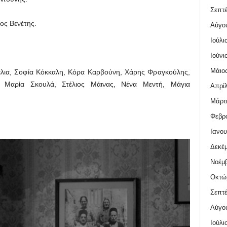
Σεπτέ
ος Βενέτης.
Αύγο
Ιούλι
Ιούνι
Μάιος
λια, Σοφία Κόκκαλη, Κόρα Καρβούνη, Χάρης Φραγκούλης,
a, Μαρία Σκουλά, Στέλιος Μάινας, Νένα Μεντή, Μάγια
Απρίλ
Μάρτι
Φεβρο
Ιανου
Δεκέμ
Νοέμβ
Οκτώ
Σεπτέ
Αύγο
Ιούλι