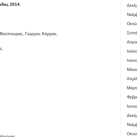
δας 2014.
Δεκέμ
Νοέμβ
Οκτώ
Σεπτέ
 Βούπουρας, Γιώργος Κόρρας.
Αύγο
ς.
Ιούλι
Ιούνι
Μάιος
Απρίλ
Μάρτι
Φεβρο
Ιανου
Δεκέμ
Νοέμβ
Οκτώ
Ντούνης.