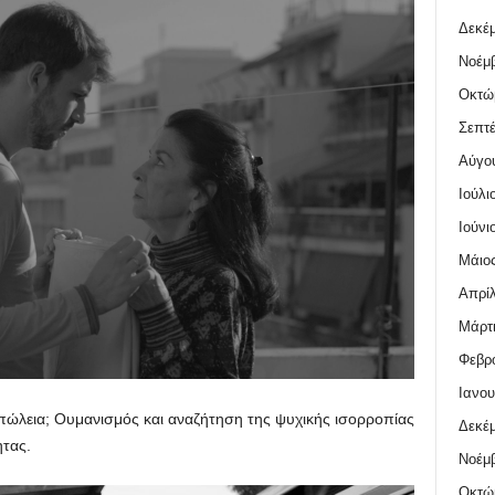
Δεκέμ
Νοέμβ
Οκτώ
Σεπτέ
Αύγο
Ιούλι
Ιούνι
Μάιος
Απρίλ
Μάρτι
Φεβρο
Ιανου
απώλεια; Ουμανισμός και αναζήτηση της ψυχικής ισορροπίας
Δεκέμ
ητας.
Νοέμβ
Οκτώ