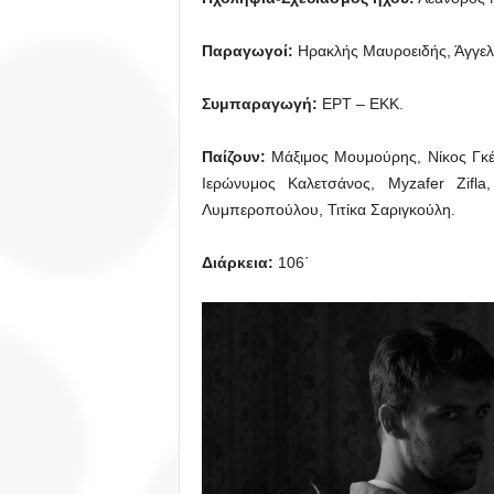
Παραγωγοί:
Ηρακλής Μαυροειδής, Άγγελ
Συμπαραγωγή:
ΕΡΤ – ΕΚΚ.
Παίζουν:
Μάξιμος Μουμούρης, Νίκος Γκέ
Ιερώνυμος Καλετσάνος, Myzafer Zifl
Λυμπεροπούλου, Τιτίκα Σαριγκούλη.
Διάρκεια:
106΄