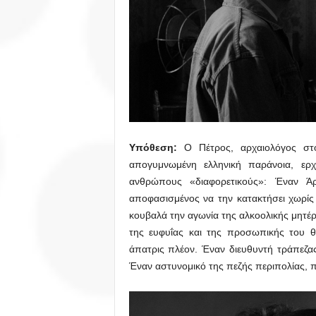
Υπόθεση:
Ο Πέτρος, αρχαιολόγος στο
απογυμνωμένη ελληνική παράνοια, ε
ανθρώπους «διαφορετικούς»: Έναν Ά
αποφασισμένος να την κατακτήσει χωρίς
κουβαλά την αγωνία της αλκοολικής μητέρ
της ευφυΐας και της προσωπικής του θ
άπατρις πλέον. Έναν διευθυντή τράπεζας
Έναν αστυνομικό της πεζής περιπολίας, πο