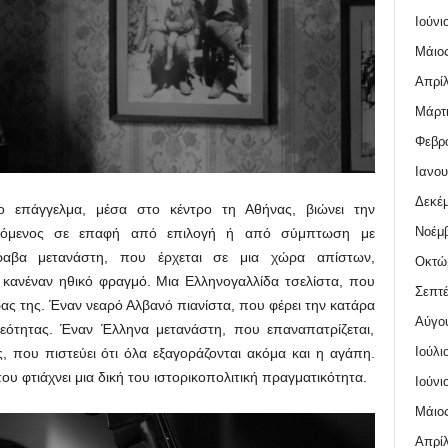
Ιούνι
Μάιος
Απρίλ
Μάρτι
Φεβρο
Ιανου
Δεκέμ
 επάγγελμα, μέσα στο κέντρο τη Αθήνας, βιώνει την
Νοέμβ
ρχόμενος σε επαφή από επιλογή ή από σύμπτωση με
ραβα μετανάστη, που έρχεται σε μια χώρα απίστων,
Οκτώ
 κανέναν ηθικό φραγμό. Μια Ελληνογαλλίδα τσελίστα, που
Σεπτέ
ας της. Έναν νεαρό Αλβανό πιανίστα, που φέρει την κατάρα
Αύγο
εότητας. Έναν Έλληνα μετανάστη, που επαναπατρίζεται,
Ιούλι
, που πιστεύει ότι όλα εξαγοράζονται ακόμα και η αγάπη.
υ φτιάχνει μια δική του ιστορικοπολιτική πραγματικότητα.
Ιούνι
Μάιος
Απρίλ