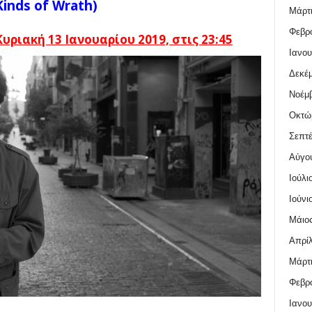
Kinds of Wrath)
Μάρτι
Φεβρο
ριακή 13 Ιανουαρίου 2019, στις 23:45
Ιανου
Δεκέμ
Νοέμβ
Οκτώ
Σεπτέ
Αύγο
Ιούλι
Ιούνι
Μάιος
Απρίλ
Μάρτι
Φεβρο
Ιανου