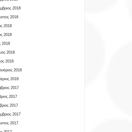
μβριος 2018
υστος 2018
ος 2018
ος 2018
 2018
ιος 2018
ος 2018
υάριος 2018
άριος 2018
βριος 2017
ριος 2017
βριος 2017
μβριος 2017
υστος 2017
ος 2017