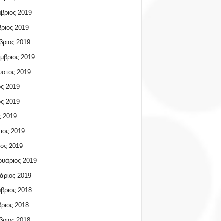
βριος 2019
ριος 2019
βριος 2019
μβριος 2019
υστος 2019
ος 2019
ος 2019
 2019
ιος 2019
ος 2019
υάριος 2019
άριος 2019
βριος 2018
ριος 2018
βριος 2018