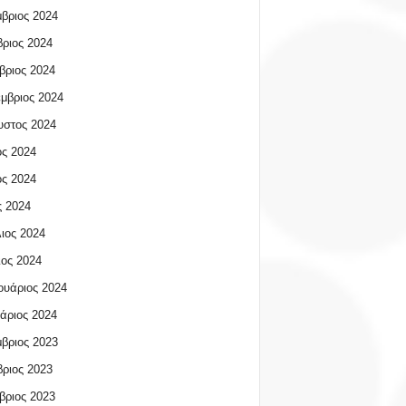
βριος 2024
ριος 2024
βριος 2024
μβριος 2024
υστος 2024
ος 2024
ος 2024
 2024
ιος 2024
ος 2024
υάριος 2024
άριος 2024
βριος 2023
ριος 2023
βριος 2023