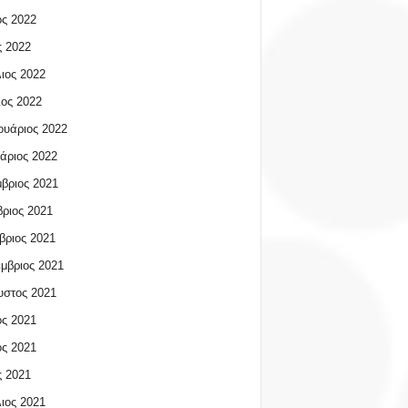
ος 2022
 2022
ιος 2022
ος 2022
υάριος 2022
άριος 2022
βριος 2021
ριος 2021
βριος 2021
μβριος 2021
υστος 2021
ος 2021
ος 2021
 2021
ιος 2021