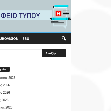
UROVISION – EBU
χείο
υστος 2026
ος 2026
ος 2026
 2026
ιος 2026