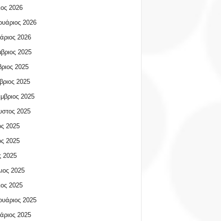
ος 2026
υάριος 2026
άριος 2026
βριος 2025
ριος 2025
βριος 2025
μβριος 2025
υστος 2025
ος 2025
ος 2025
 2025
ιος 2025
ος 2025
υάριος 2025
άριος 2025