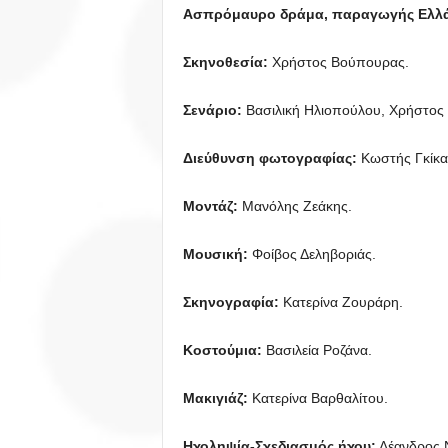
Ασπρόμαυρο δράμα, παραγωγής Ελλά
Σκηνοθεσία:
Χρήστος Βούπουρας.
Σενάριο:
Βασιλική Ηλιοπούλου, Χρήστος
Διεύθυνση φωτογραφίας:
Κωστής Γκίκα
Μοντάζ:
Μανόλης Ζεάκης.
Μουσική:
Φοίβος Δεληβοριάς.
Σκηνογραφία:
Κατερίνα Ζουράρη.
Κοστούμια:
Βασιλεία Ροζάνα.
Μακιγιάζ:
Κατερίνα Βαρθαλίτου.
Ηχοληψία-Σχεδιασμός ήχου:
Λέανδρος 