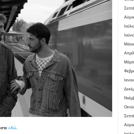
Σεπτέ
Αύγο
Ιούλι
Ιούνι
Μάιος
Απρίλ
Μάρτι
Φεβρο
Ιανου
Δεκέμ
Νοέμβ
Οκτώ
Σεπτέ
Αύγο
ήστε
εδώ.
Ιούλι