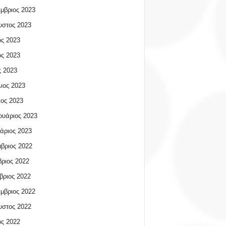
μβριος 2023
υστος 2023
ος 2023
ος 2023
 2023
ιος 2023
ος 2023
υάριος 2023
άριος 2023
βριος 2022
ριος 2022
βριος 2022
μβριος 2022
υστος 2022
ος 2022