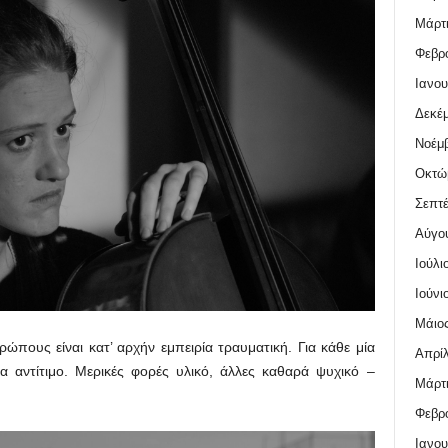
Μάρτι
Φεβρο
Ιανου
Δεκέμ
Νοέμβ
Οκτώ
Σεπτέ
Αύγο
Ιούλι
Ιούνι
Μάιος
ώπους είναι κατ’ αρχήν εμπειρία τραυματική. Για κάθε μία
Απρίλ
α αντίτιμο. Μερικές φορές υλικό, άλλες καθαρά ψυχικό –
Μάρτι
Φεβρο
Ιανου