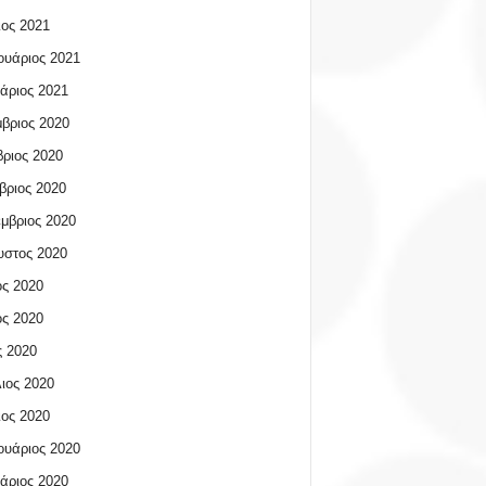
ος 2021
υάριος 2021
άριος 2021
βριος 2020
ριος 2020
βριος 2020
μβριος 2020
υστος 2020
ος 2020
ος 2020
 2020
ιος 2020
ος 2020
υάριος 2020
άριος 2020