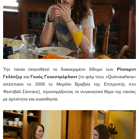
Την ταινία σκηνοθετεί το διακεκριμένο δίδυμο των
Ρίτσαρντ
Γκλέιτζερ
και
Γουός Γουεστμόρλαντ
(το φιλμ τους «Quinceañera»
απέσπασε το 2006 το Μεγάλο Βραβείο της Επιτροπής στο
Φεστιβάλ Σάντανς), προσεγγίζοντας το συγκινητικό θέμα της ταινίας
με αρτιότητα και ευαισθησία.