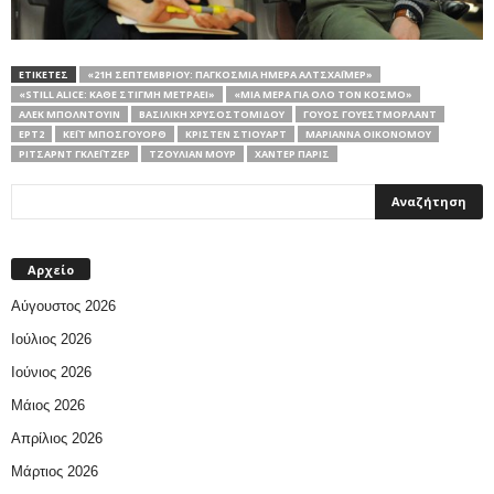
ΕΤΙΚΕΤΕΣ
«21Η ΣΕΠΤΕΜΒΡΊΟΥ: ΠΑΓΚΌΣΜΙΑ ΗΜΈΡΑ ΑΛΤΣΧΆΙΜΕΡ»
«STILL ALICE: ΚΆΘΕ ΣΤΙΓΜΉ ΜΕΤΡΆΕΙ»
«ΜΙΑ ΜΈΡΑ ΓΙΑ ΌΛΟ ΤΟΝ ΚΌΣΜΟ»
ΆΛΕΚ ΜΠΌΛΝΤΟΥΙΝ
ΒΑΣΙΛΙΚΉ ΧΡΥΣΟΣΤΟΜΊΔΟΥ
ΓΟΥΌΣ ΓΟΥΕΣΤΜΌΡΛΑΝΤ
ΕΡΤ2
ΚΈΙΤ ΜΠΌΣΓΟΥΟΡΘ
ΚΡΊΣΤΕΝ ΣΤΙΟΎΑΡΤ
ΜΑΡΙΆΝΝΑ ΟΙΚΟΝΌΜΟΥ
ΡΊΤΣΑΡΝΤ ΓΚΛΈΙΤΖΕΡ
ΤΖΟΎΛΙΑΝ ΜΟΎΡ
ΧΆΝΤΕΡ ΠΆΡΙΣ
Αρχείο
Αύγουστος 2026
Ιούλιος 2026
Ιούνιος 2026
Μάιος 2026
Απρίλιος 2026
Μάρτιος 2026