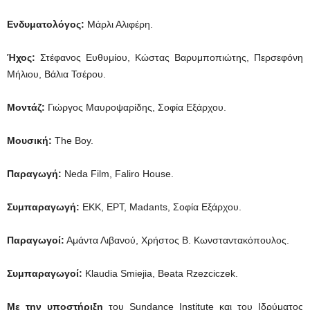
Ενδυματολόγος:
Μάρλι Αλιφέρη.
Ήχος:
Στέφανος Ευθυμίου, Κώστας Βαρυμποπιώτης, Περσεφόνη
Μήλιου, Βάλια Τσέρου.
Μοντάζ:
Γιώργος Μαυροψαρίδης, Σοφία Εξάρχου.
Μουσική
:
The Boy.
Παραγωγή
:
Neda Film, Faliro House.
Συμπαραγωγή:
ΕΚΚ, ΕΡΤ, Madants, Σοφία Εξάρχου.
Παραγωγοί:
Αμάντα Λιβανού, Χρήστος Β. Κωνσταντακόπουλος.
Συμπαραγωγοί:
Klaudia Smiejia, Beata Rzezciczek.
Με την υποστήριξη
του Sundance Institute και του Ιδρύματος