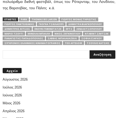
πολυάριθμα διεθνή φεστιβάλ, όπως του Ρότερνταμ, του Λονδίνου,
της Βαρσοβίας, του Πάλιτς κ.ά.
ΕΤΙΚΕΤΕΣ
PARK
THOMAS BO LARSEN
ΓΙΏΡΓΟΣ ΜΟΝΑΣΤΗΡΙΏΤΗΣ
ΓΙΏΡΓΟΣ ΠΑΝΤΕΛΕΆΚΗΣ
ΓΚΌΓΚΑ ΤΣΙΚΛΑΟΎΡΙ
ΔΉΜΗΤΡΑ ΒΛΑΓΚΟΠΟΎΛΟΥ
ΔΗΜΉΤΡΗΣ ΚΊΤΣΟΣ
ΕΝΟΎΚΙ ΓΚΒΕΝΕΤΆΤΖΕ
ΕΡΤ2
ΛΈΝΑ ΚΙΤΣΟΠΟΎΛΟΥ
ΜΆΡΙΟ ΤΖΟΎΤΙ
ΜΙΝΈΛΛΑ ΜΠΑΛΛΉ
ΝΊΚΟΣ ΖΕΓΚΊΝΟΓΛΟΥ
ΝΤΆΒΙΝΤ ΣΊΜΤΣΑΚ
ΠΑΝΑΓΙΏΤΗΣ ΠΑΠΑΔΌΠΟΥΛΟΣ
ΣΆΒΒΑΣ ΜΠΑΛΑΧΑΖΒΊΛΙ
ΣΟΦΊΑ ΕΞΆΡΧΟΥ
ΣΥΓΧΡΟΝΟΣ ΕΛΛΗΝΙΚΟΣ ΚΙΝΗΜΑΤΟΓΡΑΦΟΣ
ΤΕΌ ΑΓΓΈΛΟΦ
ΤΖΟΎΛΙΟ ΚΑΤΣΉΣ
Αρχείο
Αύγουστος 2026
Ιούλιος 2026
Ιούνιος 2026
Μάιος 2026
Απρίλιος 2026