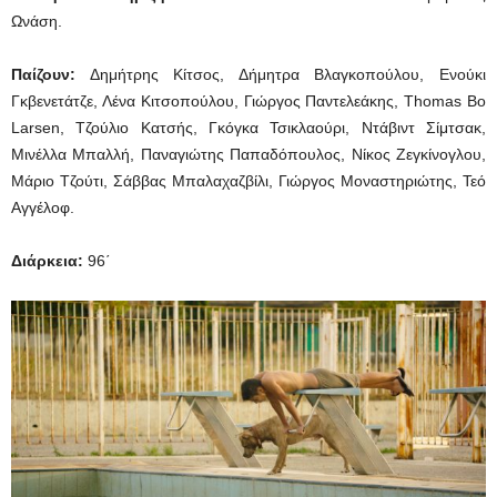
Ωνάση.
Παίζουν:
Δημήτρης Κίτσος, Δήμητρα Βλαγκοπούλου, Ενούκι
Γκβενετάτζε, Λένα Κιτσοπούλου, Γιώργος Παντελεάκης, Thomas Bo
Larsen, Τζούλιο Κατσής, Γκόγκα Τσικλαούρι, Ντάβιντ Σίμτσακ,
Μινέλλα Μπαλλή, Παναγιώτης Παπαδόπουλος, Νίκος Ζεγκίνογλου,
Μάριο Τζούτι, Σάββας Μπαλαχαζβίλι, Γιώργος Μοναστηριώτης, Τεό
Αγγέλοφ.
Διάρκεια:
96΄