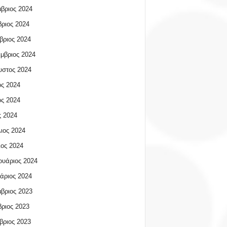
βριος 2024
ριος 2024
βριος 2024
μβριος 2024
υστος 2024
ος 2024
ος 2024
 2024
ιος 2024
ος 2024
υάριος 2024
άριος 2024
βριος 2023
ριος 2023
βριος 2023