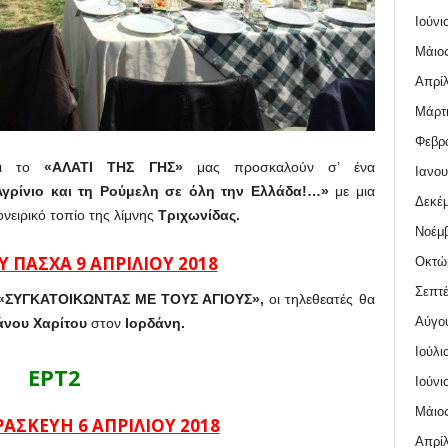
Ιούνι
Μάιος
Απρίλ
Μάρτι
Φεβρο
αι το
«ΑΛΑΤΙ ΤΗΣ ΓΗΣ»
μας προσκαλούν σ’ ένα
Ιανου
Αγρίνιο και τη Ρούμελη σε όλη την Ελλάδα!…»
με μια
Δεκέμ
νειρικό τοπίο της λίμνης
Τριχωνίδας.
Νοέμβ
Υ ΠΑΣΧΑ 9 ΑΠΡΙΛΙΟΥ 2018
Οκτώ
Σεπτέ
«ΣΥΓΚΑΤΟΙΚΩΝΤΑΣ ΜΕ ΤΟΥΣ ΑΓΙΟΥΣ»,
οι τηλεθεατές θα
Αύγο
νου Χαρίτου
στον
Ιορδάνη.
Ιούλι
ΕΡΤ2
Ιούνι
Μάιος
ΑΣΚΕΥΗ 6 ΑΠΡΙΛΙΟΥ 2018
Απρίλ