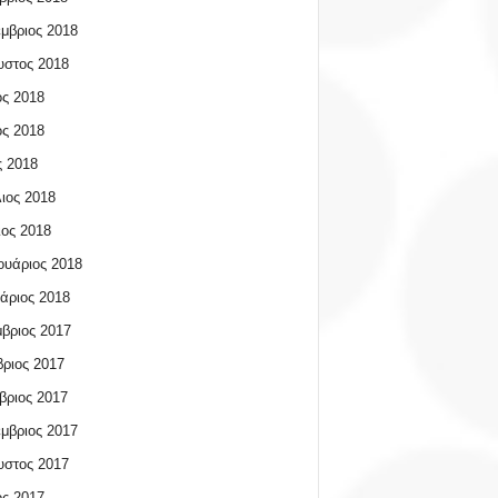
μβριος 2018
υστος 2018
ος 2018
ος 2018
 2018
ιος 2018
ος 2018
υάριος 2018
άριος 2018
βριος 2017
ριος 2017
βριος 2017
μβριος 2017
υστος 2017
ος 2017