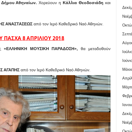
 Δήμου Αθηναίων.
Χορεύουν η
Κάλλια Θεοδοσιάδη
και
Δεκέμ
Νοέμβ
ΗΣ ΑΝΑΣΤΑΣΕΩΣ
από τον Ιερό Καθεδρικό Ναό Αθηνών.
Οκτώ
Σεπτέ
 ΠΑΣΧΑ 8 ΑΠΡΙΛΙΟΥ 2018
Αύγο
ής
«ΕΛΛΗΝΙΚΗ ΜΟΥΣΙΚΗ ΠΑΡΑΔΟΣΗ»,
θα μεταδοθούν
Ιούλι
Ιούνι
Μάιος
ΗΣ ΑΓΑΠΗΣ
από τον Ιερό Καθεδρικό Ναό Αθηνών.
Απρίλ
Μάρτι
Φεβρο
Ιανου
Δεκέμ
Νοέμβ
Οκτώ