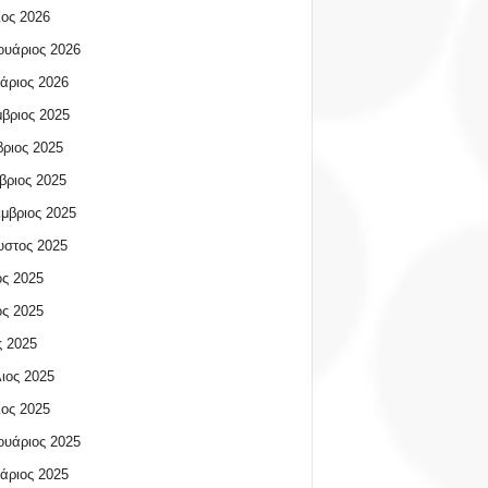
ος 2026
υάριος 2026
άριος 2026
βριος 2025
ριος 2025
βριος 2025
μβριος 2025
υστος 2025
ος 2025
ος 2025
 2025
ιος 2025
ος 2025
υάριος 2025
άριος 2025