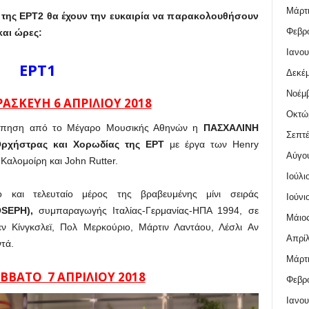
Μάρτι
αι της ΕΡΤ2 θα έχουν την ευκαιρία να παρακολουθήσουν
Φεβρο
και ώρες:
Ιανου
ΕΡΤ1
Δεκέμ
Νοέμβ
ΑΣΚΕΥΗ 6 ΑΠΡΙΛΙΟΥ 2018
Οκτώ
κόπηση από το Μέγαρο Μουσικής Αθηνών η
ΠΑΣΧΑΛΙΝΗ
Σεπτέ
Ορχήστρας και Χορωδίας της ΕΡΤ
με έργα των Henry
Αύγο
αλομοίρη και John Rutter.
Ιούλι
ο και τελευταίο μέρος της βραβευμένης μίνι σειράς
Ιούνι
SEPH),
συμπαραγωγής Ιταλίας-Γερμανίας-ΗΠΑ 1994, σε
Μάιος
ν Κίνγκσλεϊ, Πολ Μερκούριο, Μάρτιν Λαντάου, Λέσλι Αν
Απρίλ
τά.
Μάρτι
ΒΒΑΤΟ 7 ΑΠΡΙΛΙΟΥ 2018
Φεβρο
Ιανου