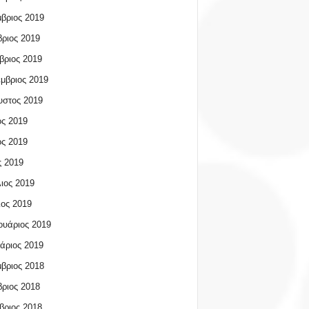
βριος 2019
ριος 2019
βριος 2019
μβριος 2019
υστος 2019
ος 2019
ος 2019
 2019
ιος 2019
ος 2019
υάριος 2019
άριος 2019
βριος 2018
ριος 2018
βριος 2018