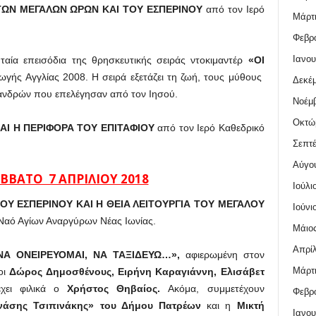
ΩΝ ΜΕΓΑΛΩΝ ΩΡΩΝ ΚΑΙ ΤΟΥ ΕΣΠΕΡΙΝΟΥ
από τον Ιερό
Μάρτι
Φεβρο
Ιανου
αία επεισόδια της θρησκευτικής σειράς ντοκιμαντέρ
«ΟΙ
γής Αγγλίας 2008. Η σειρά εξετάζει τη ζωή, τους μύθους
Δεκέμ
ανδρών που επελέγησαν από τον Ιησού.
Νοέμβ
Οκτώ
ΑΙ Η ΠΕΡΙΦΟΡΑ ΤΟΥ ΕΠΙΤΑΦΙΟΥ
από τον Ιερό Καθεδρικό
Σεπτέ
Αύγο
ΒΒΑΤΟ 7 ΑΠΡΙΛΙΟΥ 2018
Ιούλι
Υ ΕΣΠΕΡΙΝΟΥ ΚΑΙ Η ΘΕΙΑ ΛΕΙΤΟΥΡΓΙΑ ΤΟΥ ΜΕΓΑΛΟΥ
Ιούνι
Ναό Αγίων Αναργύρων Νέας Ιωνίας.
Μάιος
Απρίλ
ΝΑ ΟΝΕΙΡΕΥΟΜΑΙ, ΝΑ ΤΑΞΙΔΕΥΩ…»,
αφιερωμένη στον
Μάρτι
οι
Δώρος Δημοσθένους, Ειρήνη Καραγιάννη,
Ελισάβετ
ει φιλικά ο
Χρήστος Θηβαίος.
Ακόμα, συμμετέχουν
Φεβρο
νάσης Τσιπινάκης» του Δήμου Πατρέων
και η
Μικτή
Ιανου