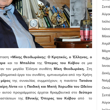
Σεπτέ
Αύγο
Ιούλι
Ιούνι
Μάιος
Απρίλ
Μάρτι
άσταση
«Μίκης Θεοδωράκης: Ο Κρητικός, o Έλληνας, ο
Φεβρο
τρα
και τα
Μπαλέτα
της
Όπερας του Κιέβου
σε μια
Ιανου
σαν τον μεγάλο Έλληνα συνθέτη
Μίκη Θεοδωράκη.
Στη
Δεκέμ
μβληματικά έργα του συνθέτη, εμπνευσμένα από την Κρήτη
Νοέμβ
μέρος
της συναυλίας συμμετέχουν, η πιανίστα
Τατιάνα
αίρη Λίντα
και η
Παιδική και Μικτή Χορωδία του Ωδείου
Οκτώ
 αυτού προγράμματος έρχεται θριαμβευτικά στο
δεύτερο
Σεπτέ
ραστάσεων της
Εθνικής Όπερας του Κιέβου
από το
Αύγο
Ιούλι