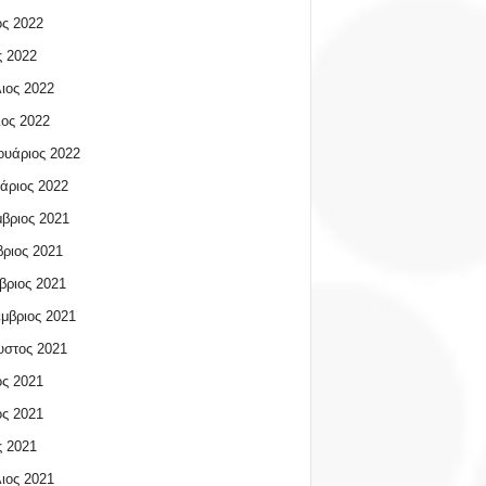
ος 2022
 2022
ιος 2022
ος 2022
υάριος 2022
άριος 2022
βριος 2021
ριος 2021
βριος 2021
μβριος 2021
υστος 2021
ος 2021
ος 2021
 2021
ιος 2021