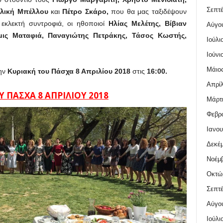
Σεπτέ
ιλική Μπέλλου
και
Πέτρο Σκάρο,
που θα μας ταξιδέψουν
 εκλεκτή συντροφιά, οι ηθοποιοί
Ηλίας Μελέτης, Βίβιαν
Αύγο
μις Ματαφιά, Παναγιώτης Πετράκης, Τάσος Κωστής,
Ιούλι
Ιούνι
Μάιος
την
Κυριακή του Πάσχα 8 Απριλίου 2018
στις
16:00.
Απρίλ
 ΠΑΣΧΑ 8 ΑΠΡΙΛΙΟΥ 2018
Μάρτι
Φεβρο
Ιανου
Δεκέμ
Νοέμβ
Οκτώ
Σεπτέ
Αύγο
Ιούλι