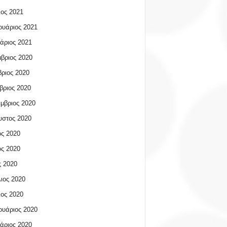
ος 2021
υάριος 2021
άριος 2021
βριος 2020
ριος 2020
βριος 2020
μβριος 2020
υστος 2020
ος 2020
ος 2020
 2020
ιος 2020
ος 2020
υάριος 2020
άριος 2020