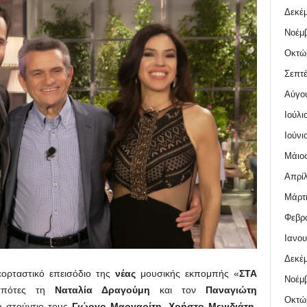
Δεκέμ
Νοέμβ
Οκτώ
Σεπτέ
Αύγο
Ιούλι
Ιούνι
Μάιος
Απρίλ
Μάρτι
Φεβρο
Ιανου
Δεκέμ
εορταστικό επεισόδιο της
νέας
μουσικής εκπομπής «
ΣΤΑ
Νοέμβ
σπότες τη
Ναταλία Δραγούμη
και τον
Παναγιώτη
Οκτώ
ο στούντιο τους
Γιώργο Μαργαρίτη, Χρήστο Μενιδιάτη,