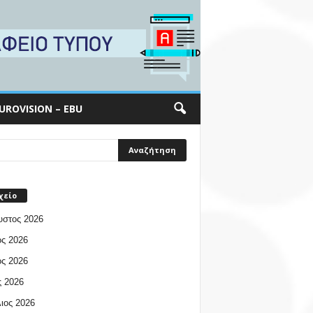
UROVISION – EBU
χείο
υστος 2026
ος 2026
ος 2026
 2026
ιος 2026