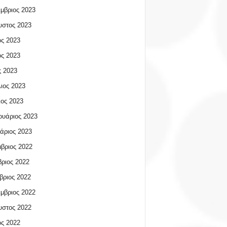
μβριος 2023
υστος 2023
ος 2023
ος 2023
 2023
ιος 2023
ος 2023
υάριος 2023
άριος 2023
βριος 2022
ριος 2022
βριος 2022
μβριος 2022
υστος 2022
ος 2022