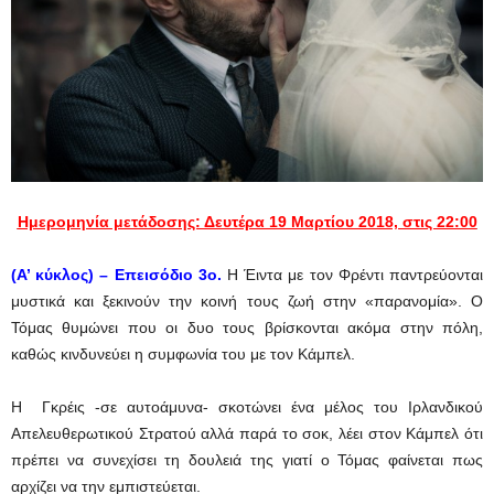
Ημερομηνία μετάδοσης: Δευτέρα 19 Μαρτίου 2018, στις 22:00
(Α’ κύκλος) – Επεισόδιο 3ο.
Η Έιντα με τον Φρέντι παντρεύονται
μυστικά και ξεκινούν την κοινή τους ζωή στην «παρανομία». Ο
Τόμας θυμώνει που οι δυο τους βρίσκονται ακόμα στην πόλη,
καθώς κινδυνεύει η συμφωνία του με τον Κάμπελ.
Η Γκρέις -σε αυτοάμυνα- σκοτώνει ένα μέλος του Ιρλανδικού
Απελευθερωτικού Στρατού αλλά παρά το σοκ, λέει στον Κάμπελ ότι
πρέπει να συνεχίσει τη δουλειά της γιατί ο Τόμας φαίνεται πως
αρχίζει να την εμπιστεύεται.