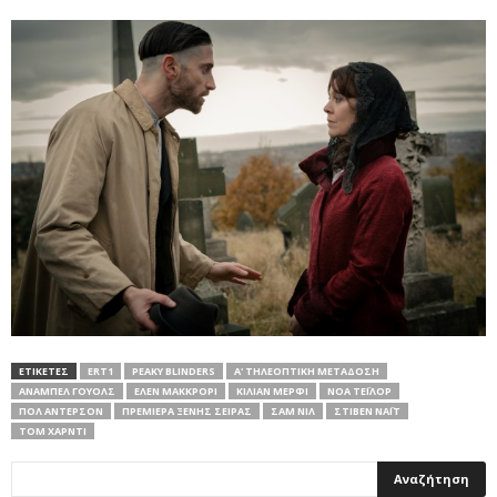
ΕΤΙΚΕΤΕΣ
ERT1
PEAKY BLINDERS
Α' ΤΗΛΕΟΠΤΙΚΗ ΜΕΤΑΔΟΣΗ
ΆΝΑΜΠΕΛ ΓΟΥΌΛΣ
ΈΛΕΝ ΜΑΚΚΡΌΡΙ
ΚΊΛΙΑΝ ΜΈΡΦΙ
ΝΌΑ ΤΈΙΛΟΡ
ΠΟΛ ΆΝΤΕΡΣΟΝ
ΠΡΕΜΙΕΡΑ ΞΕΝΗΣ ΣΕΙΡΑΣ
ΣΑΜ ΝΙΛ
ΣΤΊΒΕΝ ΝΆΙΤ
ΤΟΜ ΧΆΡΝΤΙ