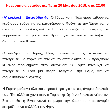
Ημερομηνία μετάδοσης: Τρίτη 20 Μαρτίου 2018, στις 22:00
(Α’ κύκλος) – Επεισόδιο 4ο.
O Tόμας και η Πόλι προσπαθούν να
κερδίσουν χρόνο για να καταφέρουν ο Φρέντι με την Έιντα να το
σκάσουν με ασφάλεια, αλλά ο Κάμπελ βασανίζει τον Τσάπμαν, τον
κομμουνιστή σύντροφο του Φρέντι, για να του αποκαλύψει τη
διεύθυνση του Φρέντι.
Ο αδελφός του Τόμας, Τζον, ανακοινώνει πως σκοπεύει να
παντρευτεί μια πόρνη και σαν να μην έφτανε αυτό, οι Λι προξενούν
κι άλλα προβλήματα στην οικογένεια. Ο Τόμας κανονίζει να
παντρευτεί ο Τζον μια νεαρή Τσιγγάνα, την Εσμέ, για να
εξομαλυνθούν οι σχέσεις.
Η Γκρέις μαθαίνει όλο και περισσότερα για τις παράνομες δουλειές
των Πίκι, αλλά τα χάνει όταν o Τόμας της ζητά να δουλέψει γι’ αυτόν.
Στο μεταξύ, η Έιντα γεννά το μωρό, την ώρα που η αστυνομία
ετοιμάζεται να συλλάβει τον Φρέντι.