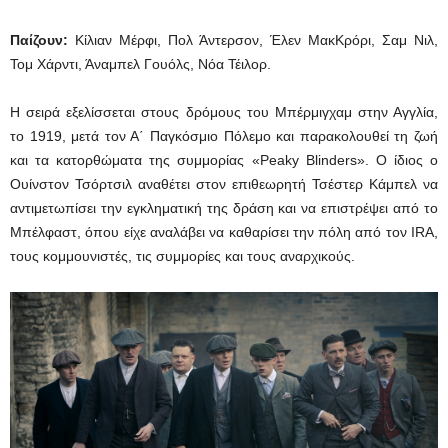
Παίζουν:
Κίλιαν Μέρφι, Πολ Άντερσον, Έλεν ΜακΚρόρι, Σαμ Νιλ,
Τομ Χάρντι, Άναμπελ Γουόλς, Νόα Τέιλορ.
Η σειρά εξελίσσεται στους δρόμους του Μπέρμιγχαμ στην Αγγλία,
το 1919, μετά τον Α΄ Παγκόσμιο Πόλεμο και παρακολουθεί τη ζωή
και τα κατορθώματα της συμμορίας «Peaky Blinders». Ο ίδιος ο
Ουίνστον Τσόρτσιλ αναθέτει στον επιθεωρητή Τσέστερ Κάμπελ να
αντιμετωπίσει την εγκληματική της δράση και να επιστρέψει από το
Μπέλφαστ, όπου είχε αναλάβει να καθαρίσει την πόλη από τον IRA,
τους κομμουνιστές, τις συμμορίες και τους αναρχικούς.