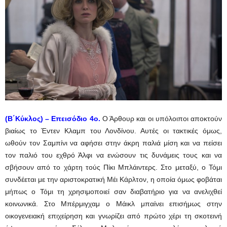
(Β΄Κύκλος) – Επεισόδιο 4ο.
Ο Άρθουρ και οι υπόλοιποι αποκτούν
βιαίως το Έντεν Κλαμπ του Λονδίνου. Αυτές οι τακτικές όμως,
ωθούν τον Σαμπίνι να αφήσει στην άκρη παλιά μίση και να πείσει
τον παλιό του εχθρό Άλφι να ενώσουν τις δυνάμεις τους και να
σβήσουν από το χάρτη τούς Πίκι Μπλάιντερς. Στο μεταξύ, ο Τόμι
συνδέεται με την αριστοκρατική Μέι Κάρλτον, η οποία όμως φοβάται
μήπως ο Τόμι τη χρησιμοποιεί σαν διαβατήριο για να ανελιχθεί
κοινωνικά. Στο Μπέρμιγχαμ ο Μάικλ μπαίνει επισήμως στην
οικογενειακή επιχείρηση και γνωρίζει από πρώτο χέρι τη σκοτεινή