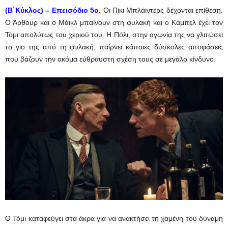
(Β΄Κύκλος) – Επεισόδιο 5ο.
Οι Πίκι Μπλάιντερς δέχονται επίθεση.
Ο Άρθουρ και ο Μάικλ μπαίνουν στη φυλακή και ο Κάμπελ έχει τον
Τόμι απολύτως του χεριού του. Η Πόλι, στην αγωνία της να γλιτώσει
το γιο της από τη φυλακή, παίρνει κάποιες δύσκολες αποφάσεις
που βάζουν την ακόμα εύθραυστη σχέση τους σε μεγάλο κίνδυνο.
Ο Τόμι καταφεύγει στα άκρα για να ανακτήσει τη χαμένη του δύναμη