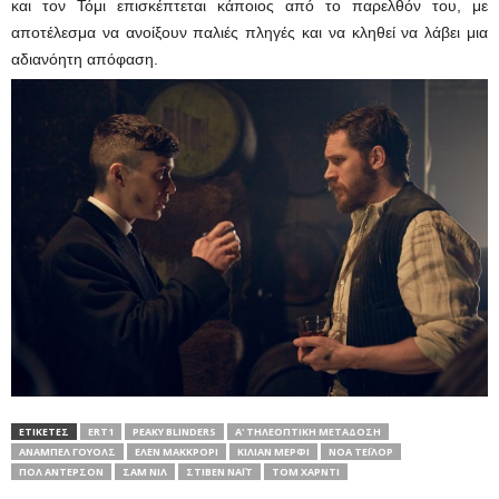
και τον Τόμι επισκέπτεται κάποιος από το παρελθόν του, με
αποτέλεσμα να ανοίξουν παλιές πληγές και να κληθεί να λάβει μια
αδιανόητη απόφαση.
ΕΤΙΚΕΤΕΣ
ERT1
PEAKY BLINDERS
Α' ΤΗΛΕΟΠΤΙΚΗ ΜΕΤΑΔΟΣΗ
ΆΝΑΜΠΕΛ ΓΟΥΌΛΣ
ΈΛΕΝ ΜΑΚΚΡΌΡΙ
ΚΊΛΙΑΝ ΜΈΡΦΙ
ΝΌΑ ΤΈΙΛΟΡ
ΠΟΛ ΆΝΤΕΡΣΟΝ
ΣΑΜ ΝΙΛ
ΣΤΊΒΕΝ ΝΆΙΤ
ΤΟΜ ΧΆΡΝΤΙ