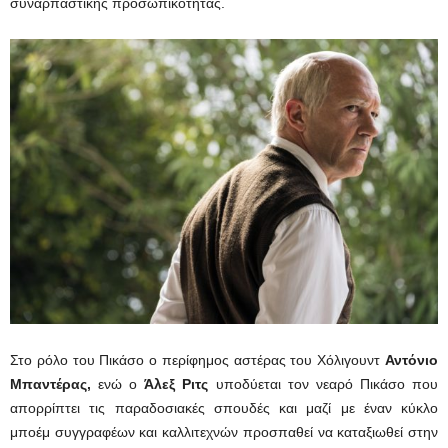
συναρπαστικής προσωπικότητας.
Στο ρόλο του Πικάσο ο περίφημος αστέρας του Χόλιγουντ
Αντόνιο
Μπαντέρας,
ενώ ο
Άλεξ Ριτς
υποδύεται τον νεαρό Πικάσο που
απορρίπτει τις παραδοσιακές σπουδές και μαζί με έναν κύκλο
μποέμ συγγραφέων και καλλιτεχνών προσπαθεί να καταξιωθεί στην