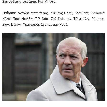
Σκηνοθεσία-σενάριο:
Κεν Μπίλερ.
Παίζουν:
Αντόνιο Μπαντέρας, Κλεμάνς Ποεζί, Άλεξ Ριτς, Σαμάνθα
Κόλεϊ, Πόπι Ντελβίν, Τ.Ρ. Νάιτ, Σεθ Γκέιμπελ, Τζόνι Φλιν, Ρόμπερτ
Σίαν, Έιλινγκ Φραντσιόζι, Σεμπαστιάν Ροσέ.