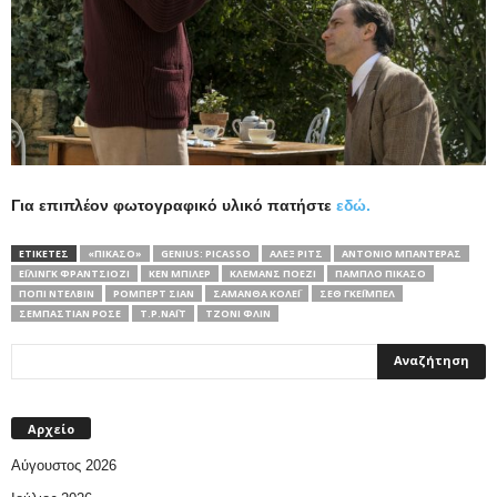
Για επιπλέον φωτογραφικό υλικό πατήστε
εδώ.
ΕΤΙΚΕΤΕΣ
«ΠΙΚΆΣΟ»
GENIUS: PICASSO
ΆΛΕΞ ΡΙΤΣ
ΑΝΤΌΝΙΟ ΜΠΑΝΤΈΡΑΣ
ΈΙΛΙΝΓΚ ΦΡΑΝΤΣΙΌΖΙ
ΚΕΝ ΜΠΊΛΕΡ
ΚΛΕΜΆΝΣ ΠΟΕΖΊ
ΠΆΜΠΛΟ ΠΙΚΆΣΟ
ΠΌΠΙ ΝΤΕΛΒΊΝ
ΡΌΜΠΕΡΤ ΣΊΑΝ
ΣΑΜΆΝΘΑ ΚΌΛΕΪ
ΣΕΘ ΓΚΈΙΜΠΕΛ
ΣΕΜΠΑΣΤΙΆΝ ΡΟΣΈ
Τ.Ρ.ΝΆΙΤ
ΤΖΌΝΙ ΦΛΙΝ
Αρχείο
Αύγουστος 2026