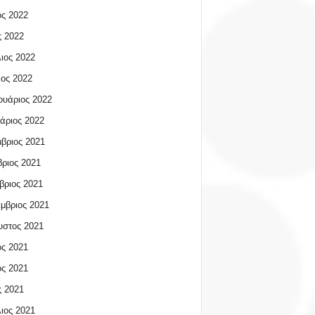
ος 2022
 2022
ιος 2022
ος 2022
υάριος 2022
άριος 2022
βριος 2021
ριος 2021
βριος 2021
μβριος 2021
υστος 2021
ος 2021
ος 2021
 2021
ιος 2021