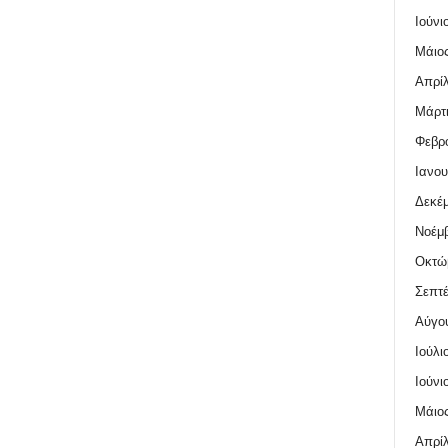
Ιούνι
Μάιος
Απρίλ
Μάρτι
Φεβρο
Ιανου
Δεκέμ
Νοέμβ
Οκτώ
Σεπτέ
Αύγο
Ιούλι
Ιούνι
Μάιος
Απρίλ