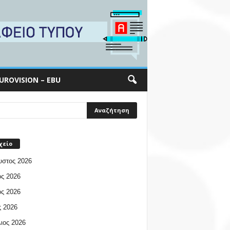
UROVISION – EBU
χείο
υστος 2026
ος 2026
ος 2026
 2026
ιος 2026