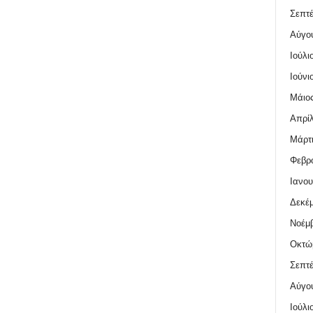
Σεπτέ
Αύγο
Ιούλι
Ιούνι
Μάιος
Απρίλ
Μάρτι
Φεβρο
Ιανου
Δεκέμ
Νοέμβ
Οκτώ
Σεπτέ
Αύγο
Ιούλι