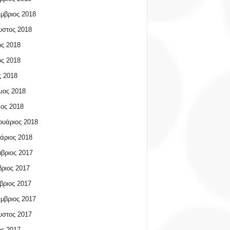
μβριος 2018
υστος 2018
ος 2018
ος 2018
 2018
ιος 2018
ος 2018
υάριος 2018
άριος 2018
βριος 2017
ριος 2017
βριος 2017
μβριος 2017
υστος 2017
ος 2017