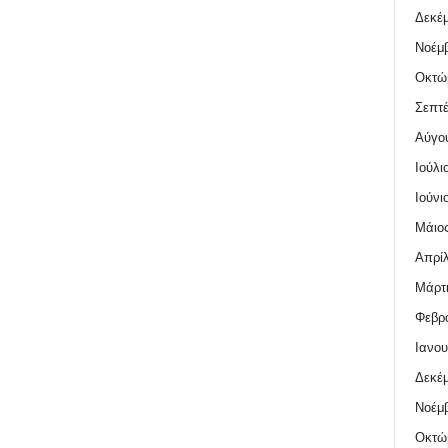
Δεκέμ
Νοέμβ
Οκτώ
Σεπτέ
Αύγο
Ιούλι
Ιούνι
Μάιος
Απρίλ
Μάρτι
Φεβρο
Ιανου
Δεκέμ
Νοέμβ
Οκτώ