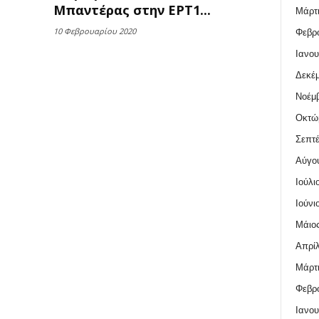
Μπαντέρας στην ΕΡΤ1...
Μάρτι
10 Φεβρουαρίου 2020
Φεβρο
Ιανου
Δεκέμ
Νοέμβ
Οκτώ
Σεπτέ
Αύγο
Ιούλι
Ιούνι
Μάιος
Απρίλ
Μάρτι
Φεβρο
Ιανου