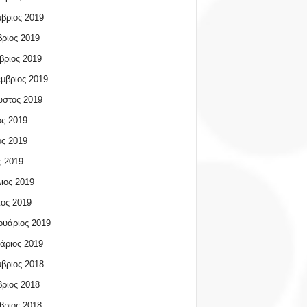
βριος 2019
ριος 2019
βριος 2019
μβριος 2019
υστος 2019
ος 2019
ος 2019
 2019
ιος 2019
ος 2019
υάριος 2019
άριος 2019
βριος 2018
ριος 2018
βριος 2018