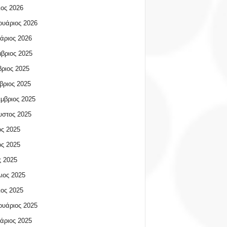
ος 2026
υάριος 2026
άριος 2026
βριος 2025
ριος 2025
βριος 2025
μβριος 2025
υστος 2025
ος 2025
ος 2025
 2025
ιος 2025
ος 2025
υάριος 2025
άριος 2025