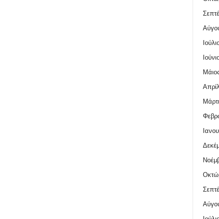
Σεπτέ
Αύγο
Ιούλι
Ιούνι
Μάιος
Απρίλ
Μάρτι
Φεβρο
Ιανου
Δεκέμ
Νοέμβ
Οκτώ
Σεπτέ
Αύγο
Ιούλι