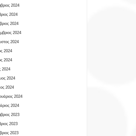
βριος 2024
ριος 2024
βριος 2024
μβριος 2024
υστος 2024
ος 2024
ος 2024
 2024
ιος 2024
ος 2024
υάριος 2024
άριος 2024
βριος 2023
ριος 2023
βριος 2023