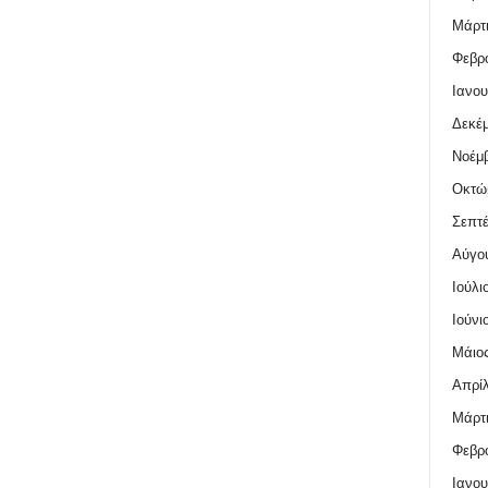
Μάρτι
Φεβρο
Ιανου
Δεκέμ
Νοέμβ
Οκτώ
Σεπτέ
Αύγο
Ιούλι
Ιούνι
Μάιος
Απρίλ
Μάρτι
Φεβρο
Ιανου