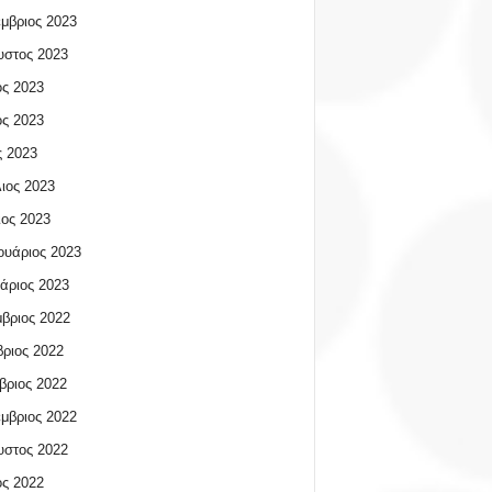
μβριος 2023
υστος 2023
ος 2023
ος 2023
 2023
ιος 2023
ος 2023
υάριος 2023
άριος 2023
βριος 2022
ριος 2022
βριος 2022
μβριος 2022
υστος 2022
ος 2022