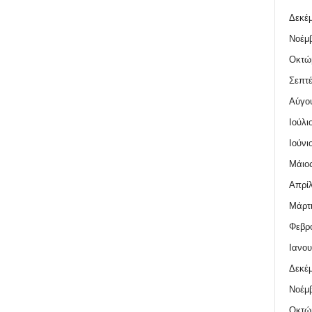
Δεκέμ
Νοέμβ
Οκτώ
Σεπτέ
Αύγο
Ιούλι
Ιούνι
Μάιος
Απρίλ
Μάρτι
Φεβρο
Ιανου
Δεκέμ
Νοέμβ
Οκτώ