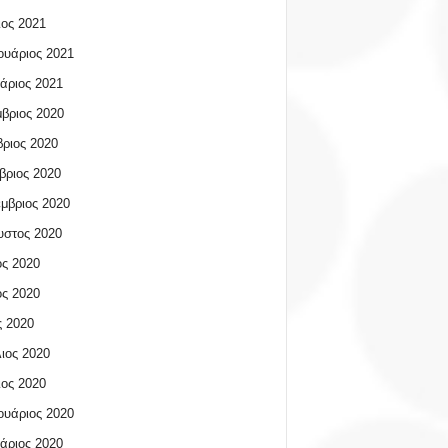
ος 2021
υάριος 2021
άριος 2021
βριος 2020
ριος 2020
βριος 2020
μβριος 2020
υστος 2020
ος 2020
ος 2020
 2020
ιος 2020
ος 2020
υάριος 2020
άριος 2020