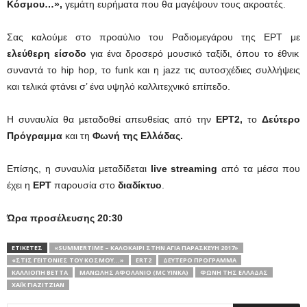
Κόσμου…»
,
γεμάτη ευρήματα που θα μαγέψουν τους ακροατές.
Σας καλούμε στο προαύλιο του Ραδιομεγάρου της ΕΡΤ με
ελεύθερη είσοδο
για ένα δροσερό μουσικό ταξίδι, όπου το έθνικ
συναντά το hip hop, το funk και η jazz τις αυτοσχέδιες συλλήψεις
και τελικά φτάνει σ’ ένα υψηλό καλλιτεχνικό επίπεδο.
Η συναυλία θα μεταδοθεί απευθείας από την
ΕΡΤ2,
το
Δεύτερο
Πρόγραμμα
και τη
Φωνή της Ελλάδας.
Επίσης, η συναυλία μεταδίδεται
live streaming
από τα μέσα που
έχει η
ΕΡΤ
παρουσία στο
διαδίκτυο
.
Ώρα προσέλευσης 20:30
ΕΤΙΚΕΤΕΣ
«SUMMERTIME – ΚΑΛΟΚΑΊΡΙ ΣΤΗΝ ΑΓΊΑ ΠΑΡΑΣΚΕΥΉ 2017»
«ΣΤΙΣ ΓΕΙΤΟΝΙΈΣ ΤΟΥ ΚΌΣΜΟΥ…»
ERT2
ΔΕΎΤΕΡΟ ΠΡΌΓΡΑΜΜΑ
ΚΑΛΛΙΌΠΗ ΒΈΤΤΑ
ΜΑΝΏΛΗΣ ΑΦΟΛΆΝΙΟ (ΜC YINKA)
ΦΩΝΗ ΤΗΣ ΕΛΛΑΔΑΣ
ΧΆΙΚ ΓΙΑΖΙΤΖΙΆΝ