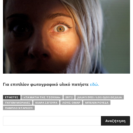
Για επιπλέον φωτογραφικό υλικό πατήστε
εδώ.
ΕΤΙΚΕΤΕΣ
«ΤΑ ΜΆΤΙΑ ΤΗΣ ΤΖΟΎΛΙΑ»
ERT2
JULIA’S EYES / LOS OJOS DE JULIA
ΓΚΙΓΙΈΜ ΜΟΡΆΛΕΣ
ΚΛΆΡΑ ΣΕΓΟΎΡΑ
ΛΟΥΊΣ ΟΜΆΡ
ΜΠΕΛΈΝ ΡΟΥΈΔΑ
ΠΆΜΠΛΟ ΝΤΑΡΚΟΥΊ