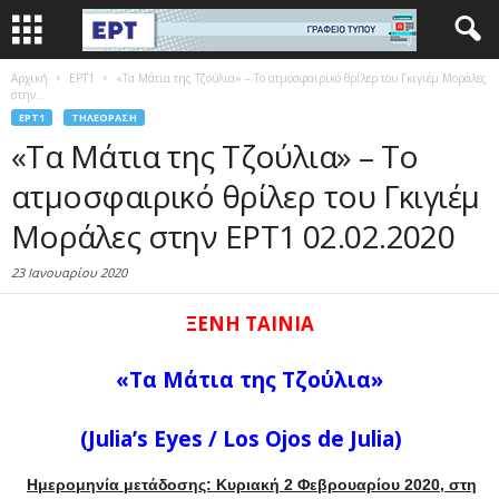
Αρχική
EΡΤ1
«Τα Μάτια της Τζούλια» – Το ατμοσφαιρικό θρίλερ του Γκιγιέμ Μοράλες
στην...
EΡΤ1
ΤΗΛΕΌΡΑΣΗ
«Τα Μάτια της Τζούλια» – Το
ατμοσφαιρικό θρίλερ του Γκιγιέμ
Μοράλες στην ΕΡΤ1 02.02.2020
23 Ιανουαρίου 2020
ΞΕΝΗ ΤΑΙΝΙΑ
«Τα Μάτια της Τζούλια»
(
Julia
’
s
Eyes
/
Los
Ojos
de
Julia
)
Ημερομηνία μετάδοσης: Κυριακή 2 Φεβρουαρίου 2020
, στη