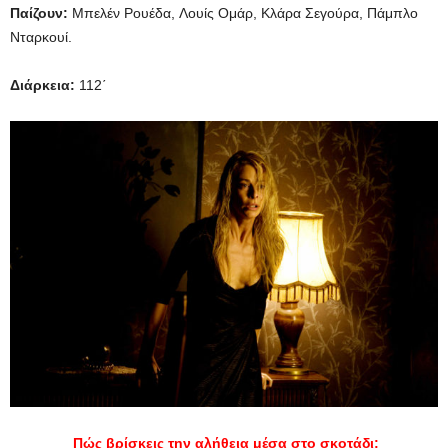
Παίζουν:
Μπελέν Ρουέδα, Λουίς Ομάρ, Κλάρα Σεγούρα, Πάμπλο
Νταρκουί.
Διάρκεια:
112΄
Πώς βρίσκεις την αλήθεια μέσα στο σκοτάδι;