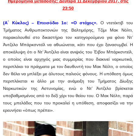
Ημερομηνία μετάδοσης: Δευτέρα 11 Δεκεμβρίου 2017, στις
23:50
(Α΄ Κύκλος) –
Επεισόδιο 1ο: «Ο στόχος».
Ο ντετέκτιβ του
Τμήματος Ανθρωποκτονιών της Βαλτιμόρης, Τζίμι Μακ Νόλτι,
παρακολουθεί στο δικαστήριο τον κατηγορούμενο για φόνο Ντ’
Άντζελο Μπάρκσντεϊλ να αθωώνεται, κάτι που έχει ξανασυμβεί. Η
αποκάλυψη ότι ο Ντ’ Άντζελο είναι ανιψιός του Έιβον Μπάρκσντεϊλ,
ο οποίος είναι αρχηγός μιας συμμορίας που διακινεί ναρκωτικά,
περιπλέκει τα πράγματα με τον διευθυντή του Μακ Νόλτι, ο οποίος
δεν θέλει να μπλέξει με άλυτους παλιούς φόνους. Η υπόθεση όμως
περιπλέκεται κι άλλο με την ανάμειξη του Τμήματος Δίωξης
Ναρκωτικών της Αστυνομίας, ενώ ο Ντ’ Άντζελο βρίσκεται
υποβαθμισμένος από το δεξί χέρι του θείου του. Ο Μακ Νόλτι, παρά
τους μπελάδες που του προκαλεί η υπόθεση, αποφασίζει να την
ερευνήσει «όπως πρέπει».