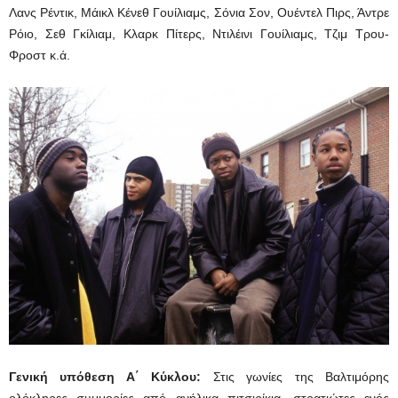
Λανς Ρέντικ, Μάικλ Κένεθ Γουίλιαμς, Σόνια Σον, Ουέντελ Πιρς, Άντρε
Ρόιο, Σεθ Γκίλιαμ, Κλαρκ Πίτερς, Ντιλέινι Γουίλιαμς, Τζιμ Τρου-
Φροστ κ.ά.
Γενική υπόθεση Α΄ Κύκλου:
Στις γωνίες της Βαλτιμόρης
ολόκληρες συμμορίες από ανήλικα πιτσιρίκια, στρατιώτες ενός