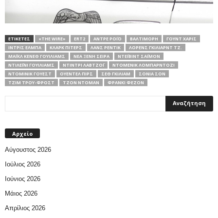
ΕΤΙΚΕΤΕΣ
«THE WIRE»
ERT2
ΆΝΤΡΕ ΡΌΙΟ
ΒΑΛΤΙΜΌΡΗ
ΓΟΥΝΤ ΧΆΡΙΣ
ΊΝΤΡΙΣ ΈΛΜΠΑ
ΚΛΑΡΚ ΠΊΤΕΡΣ
ΛΑΝΣ ΡΈΝΤΙΚ
ΛΌΡΕΝΣ ΓΚΊΛΙΑΡΝΤ ΤΖ.
ΜΆΙΚΛ ΚΈΝΕΘ ΓΟΥΊΛΙΑΜΣ
ΝΕΑ ΞΕΝΗ ΣΕΙΡΑ
ΝΤΈΙΒΙΝΤ ΣΆΙΜΟΝ
ΝΤΙΛΈΙΝΙ ΓΟΥΊΛΙΑΜΣ
ΝΤΊΝΤΡΙ ΛΆΒΤΖΟΪ
ΝΤΟΜΕΝΊΚ ΛΟΜΠΑΡΝΤΟΖΊ
ΝΤΌΜΙΝΙΚ ΓΟΥΈΣΤ
ΟΥΈΝΤΕΛ ΠΙΡΣ
ΣΕΘ ΓΚΊΛΙΑΜ
ΣΌΝΙΑ ΣΟΝ
ΤΖΙΜ ΤΡΟΥ-ΦΡΟΣΤ
ΤΖΟΝ ΝΤΌΜΑΝ
ΦΡΆΝΚΙ ΦΕΖΌΝ
Αρχείο
Αύγουστος 2026
Ιούλιος 2026
Ιούνιος 2026
Μάιος 2026
Απρίλιος 2026