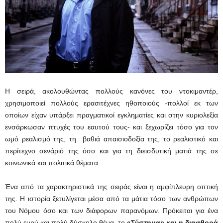
Η σειρά, ακολουθώντας πολλούς κανόνες του ντοκιμαντέρ,
χρησιμοποιεί πολλούς ερασιτέχνες ηθοποιούς -πολλοί εκ των
οποίων είχαν υπάρξει πραγματικοί εγκληματίες και στην κυριολεξία
ενσάρκωσαν πτυχές του εαυτού τους- και ξεχωρίζει τόσο για τον
ωμό ρεαλισμό της, τη βαθιά απαισιοδοξία της, το ρεαλιστικό και
περίτεχνο σενάριό της όσο και για τη διεισδυτική ματιά της σε
κοινωνικά και πολιτικά θέματα.
Ένα από τα χαρακτηριστικά της σειράς είναι η αμφίπλευρη οπτική
της. Η ιστορία ξετυλίγεται μέσα από τα μάτια τόσο των ανθρώπων
του Νόμου όσο και των διάφορων παρανόμων. Πρόκειται για ένα
πολύ ευρύ και πολύ δύσκολο θέμα, το
«Σύστημα» και η διαφθορά