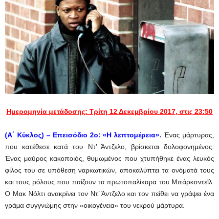
Ημερομηνία μετάδοσης: Τρίτη 12 Δεκεμβρίου 2017, στις 23:50
(Α΄ Κύκλος) –
Επεισόδιο 2ο:
«Η λεπτομέρεια».
Ένας μάρτυρας,
που κατέθεσε κατά του Ντ’ Άντζελο, βρίσκεται δολοφονημένος.
Ένας μαύρος κακοποιός, θυμωμένος που χτυπήθηκε ένας λευκός
φίλος του σε υπόθεση ναρκωτικών, αποκαλύπτει τα ονόματά τoυς
και τους ρόλους που παίζουν τα πρωτοπαλίκαρα του Μπάρκσντεϊλ.
Ο Μακ Νόλτι ανακρίνει τον Ντ’ Άντζελο και τον πείθει να γράψει ένα
γράμα συγγνώμης στην «οικογένεια» του νεκρού μάρτυρα.