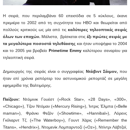
Η σειρά, που περιλαμβάνει 60 επεισόδια σε 5 κύκλους, έκανε
πρεμιέρα το 2002 από τη συχνότητα του ΗΒΟ και θεωρείται από
πολλούς κριτικούς ως μία από τις
καλύτερες τηλεοπτικές σειρές
όλων των εποχών.
Μάλιστα,
βρίσκεται στις
έξι πρώτες σειρές με
τα μεγαλύτερα ποσοστά τηλεθέασης
και ήταν υποψήφια το 2004
και το 2005 για βραβείο
Primetime Emmy
καλύτερου σεναρίου για
τηλεοπτική σειρά.
Δημιουργός της σειράς είναι ο συγγραφέας
Ντέιβιντ Σάιμον,
που
ήταν επί χρόνια ρεπόρτερ του αστυνομικού ρεπορτάζ σε μεγάλη
εφημερίδα της Βαλτιμόρης.
Παίζουν:
Ντόμινικ Γουέστ («Rock Star», «28 Days», «300»,
«Chicago»), Τζον Ντόμαν («Mercury Rising»), Ίντρις Έλμπα («Belle
maman»), Φράνκι Φεζόν («Showtime», «Hannibal»), Λόρενς
Γκίλιαρντ Τζ. («The Waterboy»), Γουντ Χάρις («Remember the
Titans», «Hendrix»), Ντομενίκ Λομπαρντοζί («Oz»), Ντίντρι Λάβτζοϊ,