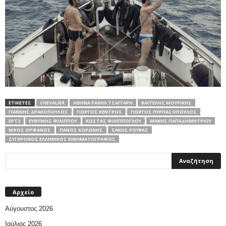
ΕΤΙΚΕΤΕΣ
CHEVALIER
ΑΘΗΝΆ ΡΑΧΉΛ ΤΣΑΓΓΆΡΗ
ΒΑΓΓΈΛΗΣ ΜΟΥΡΊΚΗΣ
ΓΙΆΝΝΗΣ ΔΡΑΚΌΠΟΥΛΟΣ
ΓΙΏΡΓΟΣ ΚΈΝΤΡΟΣ
ΓΙΏΡΓΟΣ ΠΥΡΠΑΣΌΠΟΥΛΟΣ
ΕΡΤ2
ΕΥΘΎΜΗΣ ΦΙΛΊΠΠΟΥ
ΚΏΣΤΑΣ ΦΙΛΊΠΠΟΓΛΟΥ
ΜΆΚΗΣ ΠΑΠΑΔΗΜΗΤΡΊΟΥ
ΝΊΚΟΣ ΟΡΦΑΝΌΣ
ΠΆΝΟΣ ΚΟΡΏΝΗΣ
ΣΆΚΗΣ ΡΟΥΒΆΣ
ΣΥΓΧΡΟΝΟΣ ΕΛΛΗΝΙΚΟΣ ΚΙΝΗΜΑΤΟΓΡΑΦΟΣ
Αρχείο
Αύγουστος 2026
Ιούλιος 2026