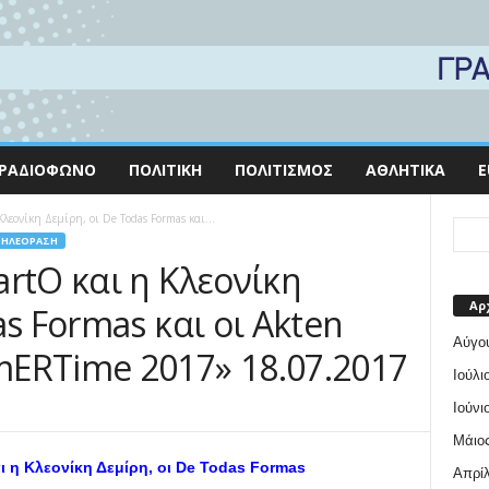
ΡΑΔΙΌΦΩΝΟ
ΠΟΛΙΤΙΚΉ
ΠΟΛΙΤΙΣΜΌΣ
ΑΘΛΗΤΙΚΆ
E
λεονίκη Δεμίρη, οι De Todas Formas και...
ΤΗΛΕΌΡΑΣΗ
rtO και η Κλεονίκη
Αρ
as Formas και οι Akten
Αύγο
ERTime 2017» 18.07.2017
Ιούλι
Ιούνι
Μάιος
ι η
Κλεονίκη Δεμίρη,
οι
De Todas Formas
Απρίλ