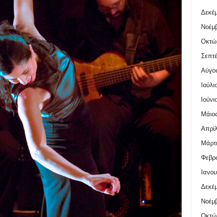
Δεκέμ
Νοέμβ
Οκτώ
Σεπτέ
Αύγο
Ιούλι
Ιούνι
Μάιος
Απρίλ
Μάρτι
Φεβρο
Ιανου
Δεκέμ
Νοέμβ
Οκτώ