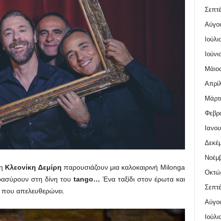
Σεπτέ
Αύγο
Ιούλι
Ιούνι
Μάιος
Απρίλ
Μάρτι
Φεβρο
Ιανου
Δεκέμ
Νοέμβ
 η
Κλεονίκη Δεμίρη
παρουσιάζουν μια καλοκαιρινή Μilonga
Οκτώ
αρασύρουν στη δίνη του
tango…
Ένα ταξίδι στον έρωτα και
Σεπτέ
 που απελευθερώνει.
Αύγο
Ιούλι