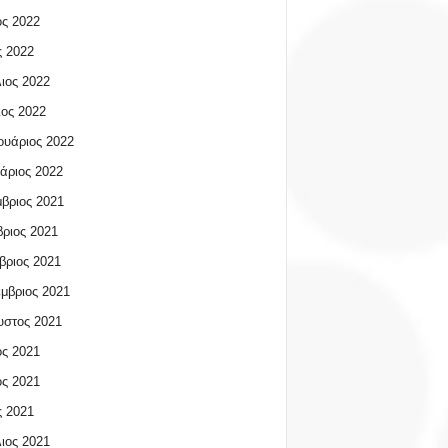
ος 2022
 2022
ιος 2022
ος 2022
υάριος 2022
άριος 2022
βριος 2021
ριος 2021
βριος 2021
μβριος 2021
υστος 2021
ος 2021
ος 2021
 2021
ιος 2021