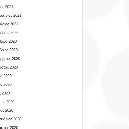
ος 2021
υάριος 2021
άριος 2021
βριος 2020
ριος 2020
βριος 2020
μβριος 2020
υστος 2020
ος 2020
ος 2020
 2020
ιος 2020
ος 2020
υάριος 2020
άριος 2020