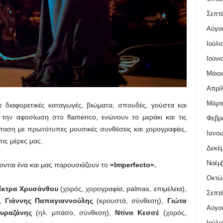
Σεπτέ
Αύγο
Ιούλι
Ιούνι
Μάιος
Απρίλ
Μάρτι
με διαφορετικές καταγωγές, βιώματα, σπουδές, γούστα και
ι την αφοσίωση στο flamenco, ενώνουν το μεράκι και τις
Φεβρο
ταση με πρωτότυπες μουσικές συνθέσεις και χορογραφίες,
Ιανου
ις μέρες μας.
Δεκέμ
Νοέμβ
νονται ένα και μας παρουσιάζουν το
«Imperfecto».
Οκτώ
έκτρα Χρυσάνθου
(χορός, χορογραφία, palmas, επιμέλεια),
Σεπτέ
),
Γιάννης Παπαγιαννούλης
(κρουστά, σύνθεση),
Γιώτα
Αύγο
υραζάνης
(ηλ. μπάσο, σύνθεση),
Ντίνα Κεσσέ
(χορός,
Ιούλι