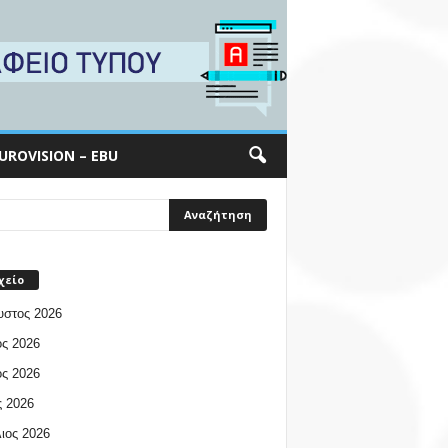
UROVISION – EBU
χείο
υστος 2026
ος 2026
ος 2026
 2026
ιος 2026