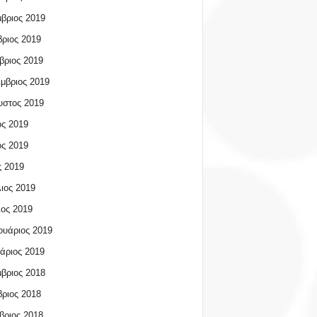
βριος 2019
ριος 2019
βριος 2019
μβριος 2019
υστος 2019
ος 2019
ος 2019
 2019
ιος 2019
ος 2019
υάριος 2019
άριος 2019
βριος 2018
ριος 2018
βριος 2018