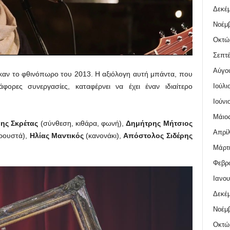
Δεκέμ
Νοέμβ
Οκτώ
Σεπτέ
Αύγο
αν το φθινόπωρο του 2013. Η αξιόλογη αυτή μπάντα, που
Ιούλι
άφορες συνεργασίες, καταφέρνει να έχει έναν ιδιαίτερο
Ιούνι
Μάιος
ης Σκρέτας
(σύνθεση, κιθάρα, φωνή),
Δημήτρης Μήτσιος
Απρίλ
ρουστά),
Ηλίας Μαντικός
(κανονάκι),
Απόστολος Σιδέρης
Μάρτι
Φεβρο
Ιανου
Δεκέμ
Νοέμβ
Οκτώ