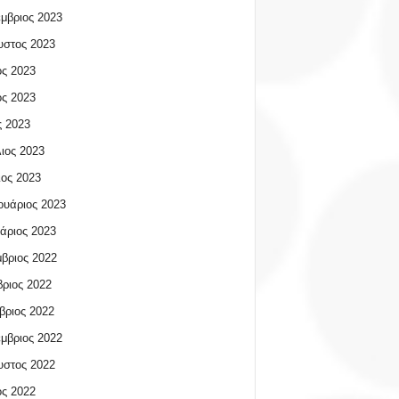
μβριος 2023
υστος 2023
ος 2023
ος 2023
 2023
ιος 2023
ος 2023
υάριος 2023
άριος 2023
βριος 2022
ριος 2022
βριος 2022
μβριος 2022
υστος 2022
ος 2022