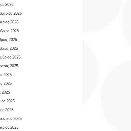
ος 2026
υάριος 2026
άριος 2026
βριος 2025
ριος 2025
βριος 2025
μβριος 2025
υστος 2025
ος 2025
ος 2025
 2025
ιος 2025
ος 2025
υάριος 2025
άριος 2025