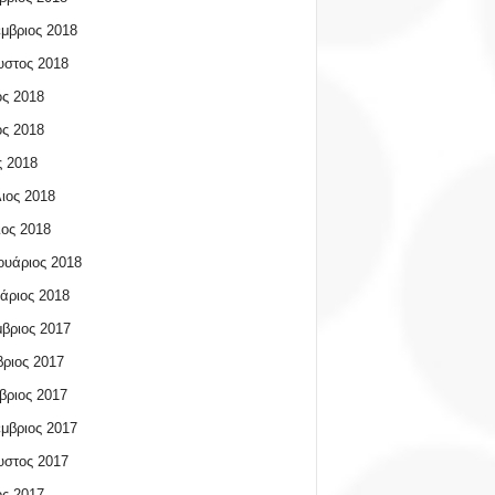
μβριος 2018
υστος 2018
ος 2018
ος 2018
 2018
ιος 2018
ος 2018
υάριος 2018
άριος 2018
βριος 2017
ριος 2017
βριος 2017
μβριος 2017
υστος 2017
ος 2017