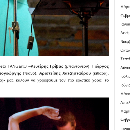
Μάρτι
Φεβρο
Ιανου
Δεκέμ
Νοέμβ
Οκτώ
Σεπτέ
nteto TANGartO –
Λευτέρης Γρίβας
(μπαντονεόν),
Γιώργος
Αύγο
τογεώργης
(πιάνο),
Αριστείδης Χατζησταύρου
(κιθάρα),
Ιούλι
)- μας καλούν να χορέψουμε τον πιο ερωτικό χορό: το
Ιούνι
Μάιος
Απρίλ
Μάρτι
Φεβρο
Ιανου