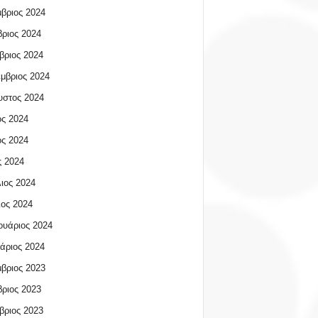
βριος 2024
ριος 2024
βριος 2024
μβριος 2024
υστος 2024
ος 2024
ος 2024
 2024
ιος 2024
ος 2024
υάριος 2024
άριος 2024
βριος 2023
ριος 2023
βριος 2023