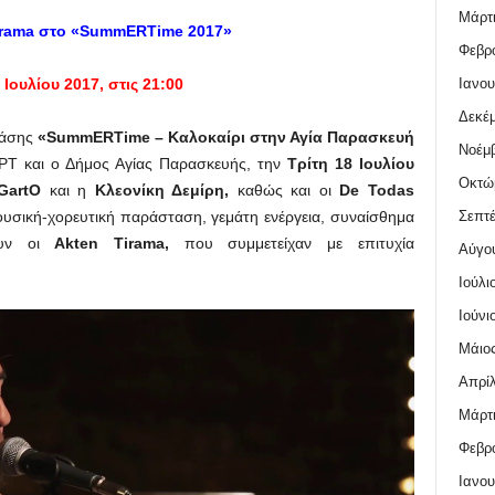
Μάρτι
Tirama στο «SummERTime 2017»
Φεβρο
Ιανου
 Ιουλίου 2017, στις 21:00
Δεκέμ
ράσης
«SummERTime – Καλοκαίρι στην Αγία Παρασκευή
Νοέμβ
ΡΤ και ο Δήμος Αγίας Παρασκευής, την
Τρίτη 18 Ιουλίου
Οκτώ
GartO
και η
Κλεονίκη Δεμίρη,
καθώς και οι
De
Todas
Σεπτέ
ουσική-χορευτική παράσταση, γεμάτη ενέργεια, συναίσθημα
ουν οι
Akten Tirama
,
που συμμετείχαν με επιτυχία
Αύγο
Ιούλι
Ιούνι
Μάιος
Απρίλ
Μάρτι
Φεβρο
Ιανου