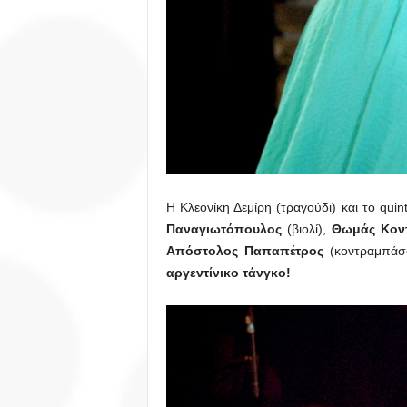
Η Κλεονίκη Δεμίρη (τραγούδι) και το qui
Παναγιωτόπουλος
(βιολί),
Θωμάς Κον
Απόστολος Παπαπέτρος
(κοντραμπάσο
αργεντίνικο τάνγκο!