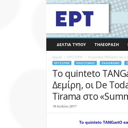
ΔΕΛΤΊΑ ΤΎΠΟΥ
ΤΗΛΕΌΡΑΣΗ
Αρχική
EΡΤ2 ΣΠΟΡ
Το quinteto TANGartO και η Κ
EΡΤ2 ΣΠΟΡ
ΠΟΛΙΤΙΣΜΌΣ
ΡΑΔΙΌΦΩΝΟ
Το quinteto TANGa
Δεμίρη, οι De Tod
Tirama στο «Summ
18 Ιουλίου 2017
Το
quinteto TANGartO
κα