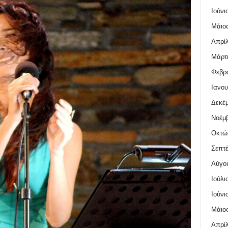
Ιούνι
Μάιος
Απρίλ
Μάρτι
Φεβρο
Ιανου
Δεκέμ
Νοέμβ
Οκτώ
Σεπτέ
Αύγο
Ιούλι
Ιούνι
Μάιος
Απρίλ