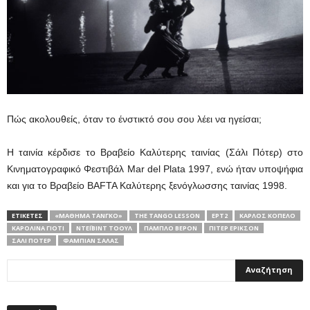
Πώς ακολουθείς, όταν το ένστικτό σου σου λέει να ηγείσαι;
Η ταινία κέρδισε το Βραβείο Καλύτερης ταινίας (Σάλι Πότερ) στο
Κινηματογραφικό Φεστιβάλ Mar del Plata 1997, ενώ ήταν υποψήφια
και για το Βραβείο BAFTA Καλύτερης ξενόγλωσσης ταινίας 1998.
ΕΤΙΚΕΤΕΣ
«ΜΆΘΗΜΑ ΤΑΝΓΚΌ»
THE TANGO LESSON
ΕΡΤ2
ΚΆΡΛΟΣ ΚΟΠΈΛΟ
ΚΑΡΟΛΊΝΑ ΓΙΌΤΙ
ΝΤΈΙΒΙΝΤ ΤΌΟΥΛ
ΠΆΜΠΛΟ ΒΕΡΌΝ
ΠΊΤΕΡ ΈΡΙΚΣΟΝ
ΣΆΛΙ ΠΌΤΕΡ
ΦΑΜΠΙΆΝ ΣΆΛΑΣ