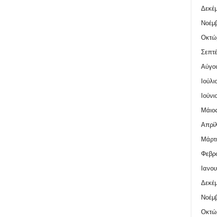
Δεκέμ
Νοέμβ
Οκτώ
Σεπτέ
Αύγο
Ιούλι
Ιούνι
Μάιος
Απρίλ
Μάρτι
Φεβρο
Ιανου
Δεκέμ
Νοέμβ
Οκτώ