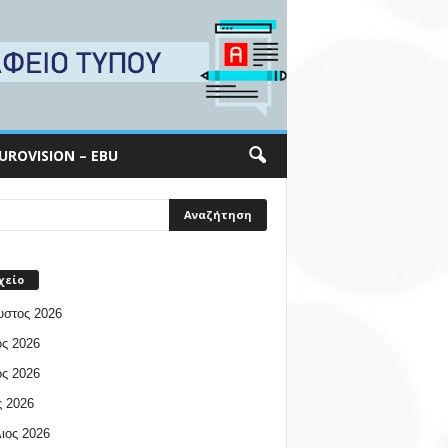
UROVISION – EBU
χείο
υστος 2026
ος 2026
ος 2026
 2026
ιος 2026