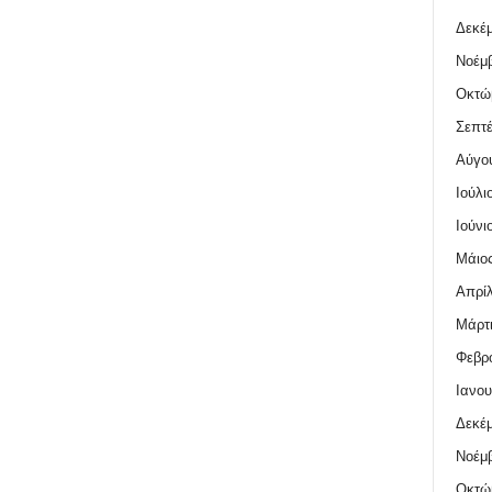
Δεκέμ
Νοέμβ
Οκτώ
Σεπτέ
Αύγο
Ιούλι
Ιούνι
Μάιος
Απρίλ
Μάρτι
Φεβρο
Ιανου
Δεκέμ
Νοέμβ
Οκτώ