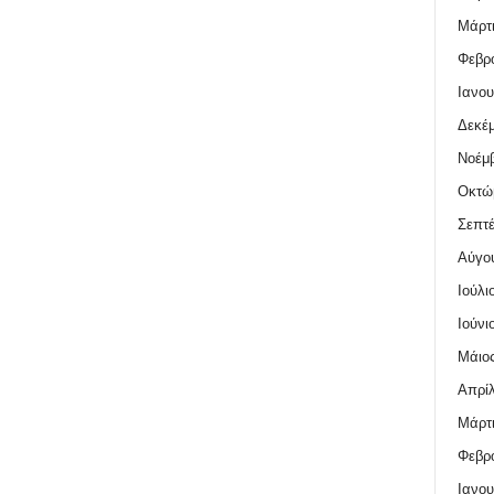
Μάρτι
Φεβρο
Ιανου
Δεκέμ
Νοέμβ
Οκτώ
Σεπτέ
Αύγο
Ιούλι
Ιούνι
Μάιος
Απρίλ
Μάρτι
Φεβρο
Ιανου