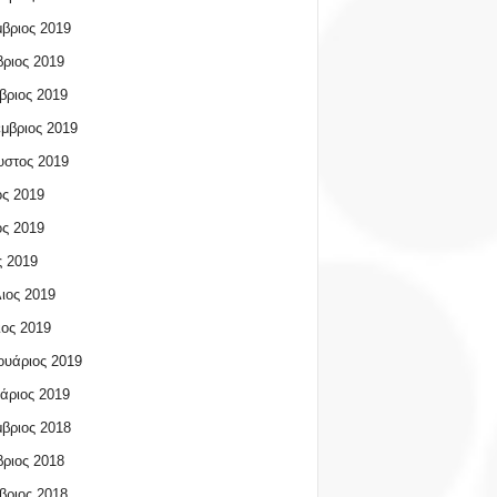
βριος 2019
ριος 2019
βριος 2019
μβριος 2019
υστος 2019
ος 2019
ος 2019
 2019
ιος 2019
ος 2019
υάριος 2019
άριος 2019
βριος 2018
ριος 2018
βριος 2018