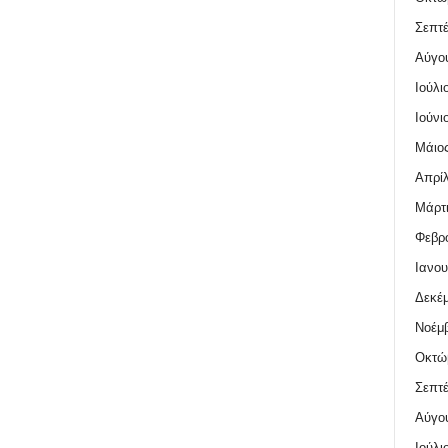
Σεπτέ
Αύγο
Ιούλι
Ιούνι
Μάιος
Απρίλ
Μάρτι
Φεβρο
Ιανου
Δεκέμ
Νοέμβ
Οκτώ
Σεπτέ
Αύγο
Ιούλι