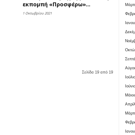
εκπομπή «Προσφέρω»...
Μάρτι
1 Οκτωβρίου 2021
Φεβρο
Ιανου
Δεκέμ
Νοέμβ
Οκτώ
Σεπτέ
Αύγο
Σελίδα 19 από 19
Ιούλι
Ιούνι
Μάιος
Απρίλ
Μάρτι
Φεβρο
Ιανου