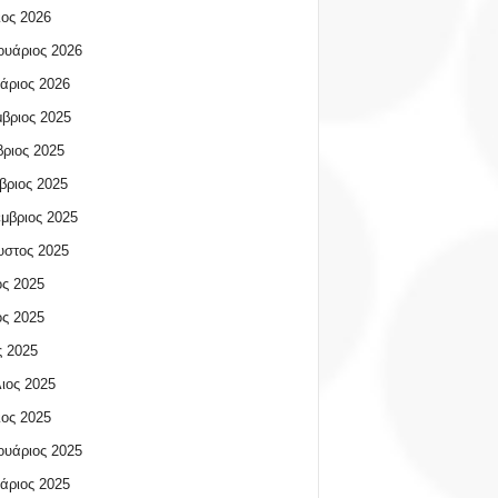
ος 2026
υάριος 2026
άριος 2026
βριος 2025
ριος 2025
βριος 2025
μβριος 2025
υστος 2025
ος 2025
ος 2025
 2025
ιος 2025
ος 2025
υάριος 2025
άριος 2025