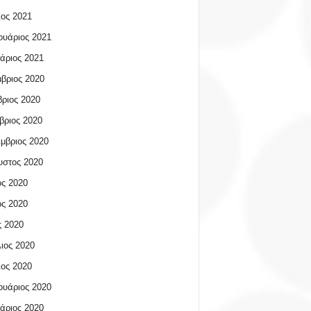
ος 2021
υάριος 2021
άριος 2021
βριος 2020
ριος 2020
βριος 2020
μβριος 2020
υστος 2020
ος 2020
ος 2020
 2020
ιος 2020
ος 2020
υάριος 2020
άριος 2020