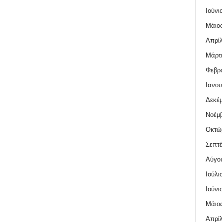
Ιούνι
Μάιος
Απρίλ
Μάρτι
Φεβρο
Ιανου
Δεκέμ
Νοέμβ
Οκτώ
Σεπτέ
Αύγο
Ιούλι
Ιούνι
Μάιος
Απρίλ