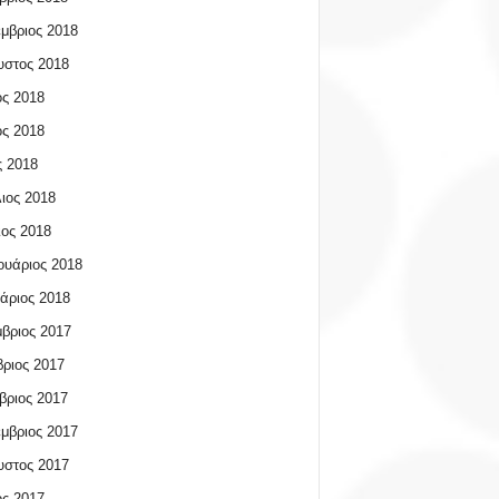
μβριος 2018
υστος 2018
ος 2018
ος 2018
 2018
ιος 2018
ος 2018
υάριος 2018
άριος 2018
βριος 2017
ριος 2017
βριος 2017
μβριος 2017
υστος 2017
ος 2017