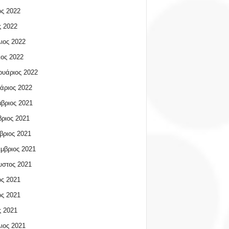
ος 2022
 2022
ιος 2022
ος 2022
υάριος 2022
άριος 2022
βριος 2021
ριος 2021
βριος 2021
μβριος 2021
υστος 2021
ος 2021
ος 2021
 2021
ιος 2021