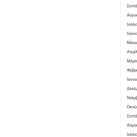
Σεπτέ
Αύγο
Ιούλι
Ιούνι
Μάιος
Απρίλ
Μάρτι
Φεβρο
Ιανου
Δεκέμ
Νοέμβ
Οκτώ
Σεπτέ
Αύγο
Ιούλι