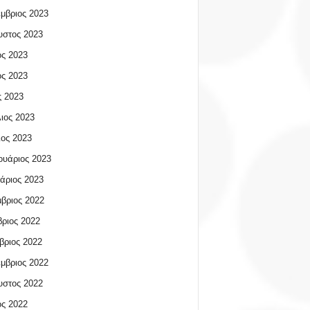
μβριος 2023
υστος 2023
ος 2023
ος 2023
 2023
ιος 2023
ος 2023
υάριος 2023
άριος 2023
βριος 2022
ριος 2022
βριος 2022
μβριος 2022
υστος 2022
ος 2022