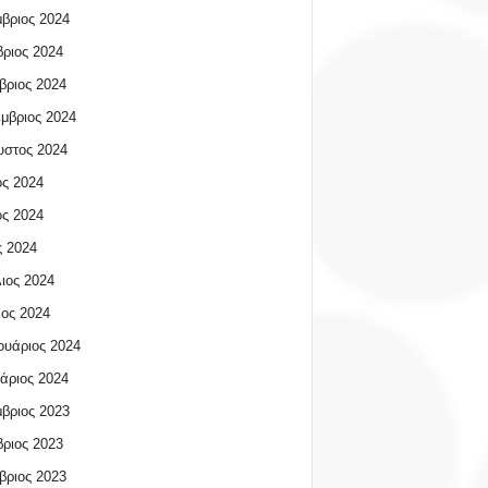
βριος 2024
ριος 2024
βριος 2024
μβριος 2024
υστος 2024
ος 2024
ος 2024
 2024
ιος 2024
ος 2024
υάριος 2024
άριος 2024
βριος 2023
ριος 2023
βριος 2023