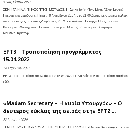
9 Νοεμβρίου 2017
ΞΕΝΗ ΤΑΙΝΙΑ A΄ ΤΗΛΕΟΠΤΙΚΗ ΜΕΤΑΔΟΣΗ «Διπλή ζωή» (Two Lives / Zwei Leben)
Ημερομηνία μετάδοσης: Πέμπτη 9 Νοεμβρίου 2017, στις 21:00 Δράμα με στοιχεία θρίλερ,
συμπαραγωγής Γερμανίας-Νορβηγίας 2012. Σκηνοθεσία: Γκέοργκ Μάας, Γιούντιτ
Κάουφμαν. Φωτογραφία: Γιούντιτ Κάουφμαν. Μοντάζ: Χάνσγιοργκ Βάισμπρικ.
Μουσική: Κρίστοφ...
ΕΡΤ3 – Τροποποίηση προγράμματος
15.04.2022
14 Απριλίου 2022
ΕΡΤ3 - Τροποποίηση προγράμματος 15.04.2022 Για να δείτε την τροποποίηση πατήστε
εδώ.
«Madam Secretary – Η κυρία Υπουργός» – O
δεύτερος κύκλος της σειράς στην ΕΡΤ2 ...
22 Ιουνίου 2020
ΞΕΝΗ ΣΕΙΡΑ - Β΄ ΚΥΚΛΟΣ A΄ ΤΗΛΕΟΠΤΙΚΗ ΜΕΤΑΔΟΣΗ «Madam Secretary - Η κυρία