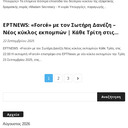
Υπουργός» Τα επόμενα τέσσερα επεισόδια του δεύτερου κύκλου της εξαιρετικής
δραματικής σειράς «Madam Secretary - Η κυρία Υπουργός», παραγωγής...
ΕΡΤNEWS: «Forcé» με τον Σωτήρη Δανέζη –
Νέος κύκλος εκπομπών | Κάθε Τρίτη στις...
22 Σεπτεμβρίου 2025
ΕΡΤNEWS «Forcé» με τον Σωτήρη Δανέζη Νέος κύκλος εκπομπών Κάθε Τρίτη, στις
22:00 Η εκπομπή «Forcé» επιστρέφει στο ΕΡΤNews με νέο κύκλο εκπομπών την Τρίτη
23 Σεπτεμβρίου 2025, στις...
1
2
3
Αρχείο
Αύγουστος 2026