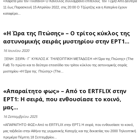
«Χαιρέτα μου τον Πλάτανο» Ο Κανέλλος συλλαμβάνει επιτέλους τον Τζίμη! Από Δευτέρα
11 έως Παρασκευή 15 Απριλίου 2022, στις 20:00 Ο Τζώρτζης και η Κατερίνα έχουν
καταφέρει...
«Η Ώρα της Πτώσης» – Ο τρίτος κύκλος της
αστυνομικής σειράς μυστηρίου στην ΕΡΤ1...
16 Ιουνίου 2020
ΞΕΝΗ ΣΕΙΡΑ - Γ΄ ΚΥΚΛΟΣ Α΄ ΤΗΛΕΟΠΤΙΚΗ ΜΕΤΑΔΟΣΗ «Η Ώρα της Πτώσης» (The
Fall) Το πρώτο και το δεύτερο επεισόδιο του τρίτου κύκλου της αστυνομικής σειράς
μυστηρίου «Η Ώρα της Πτώσης» (The...
«Απαραίτητο φως» – Από το ERTFLIX στην
ΕΡΤ1: Η σειρά, που ενθουσίασε το κοινό,
μας...
16 Σεπτεμβρίου 2025
«ΑΠΑΡΑΙΤΗΤΟ ΦΩΣ» Από το ERTFLIX στην ΕΡΤ1 Η σειρά, που ενθουσίασε το κοινό,
μας ταξιδεύει στην Αθήνα της γερμανικής Κατοχής και της δεκαετίας του 2000 Τηλεοπτική
πρεμιέρα Πέμπτη 18 Σεπτεμβρίου...