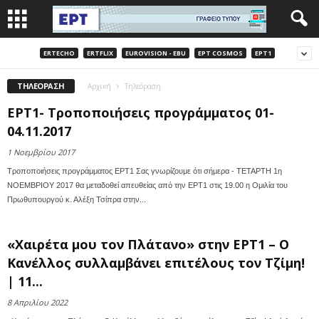
ERTECHO
ERTFLIX
EUROVISION - EBU
EΡΤ COSMOS
EΡΤ1
ΤΗΛΕΌΡΑΣΗ
Αρχική
Τηλεόραση
ΕΡΤ1- Τροποποιήσεις προγράμματος 01-
04.11.2017
1 Νοεμβρίου 2017
Τροποποιήσεις προγράμματος ΕΡΤ1 Σας γνωρίζουμε ότι σήμερα - ΤΕΤΑΡΤΗ 1η
ΝΟΕΜΒΡΙΟΥ 2017 θα μεταδοθεί απευθείας από την ΕΡΤ1 στις 19.00 η Ομιλία του
Πρωθυπουργού κ. Αλέξη Τσίπρα στην...
«Χαιρέτα μου τον Πλάτανο» στην ΕΡΤ1 – Ο
Κανέλλος συλλαμβάνει επιτέλους τον Τζίμη!
| 11...
8 Απριλίου 2022