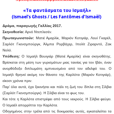
«Τα φαντάσματα του Ισμαήλ»
(Ismael’s Ghosts / Les Fantômes d’Ismaël)
Δράμα, παραγωγής Γαλλίας 2017.
Σκηνοθεσία:
Αρνό Ντεπλεσέν.
Πρωταγωνιστούν:
Ματιέ Αμαρλίκ, Μαριόν Κοτιγιάρ, Λουί Γκαρέλ,
Σαρλότ Γκενσμπούργκ, Άλμπα Ρορβάχερ, Ιπολίτ Ζιραρντό, Ζακ
Νολό.
Υπόθεση:
Ο Ισμαήλ Βουιγιάρ (Ματιέ Αμαρλίκ) είναι σκηνοθέτης.
Βρίσκεται στη μέση των γυρισμάτων μιας ταινίας για τον Ιβάν, έναν
ανορθόδοξο διπλωμάτη εμπνευσμένο από τον αδελφό του. Ο
Ισμαήλ θρηνεί ακόμη τον θάνατο της Καρλότα (Μαριόν Κοτιγιάρ),
είκοσι χρόνια πριν.
Παρ’ όλα αυτά, έχει ξεκινήσει και πάλι τη ζωή του δίπλα στη Σίλβια
(Σαρλότ Γκενσμπούργκ). Η Σίλβια είναι το φως του.
Και τότε η Καρλότα επιστρέφει από τους νεκρούς. Η Σίλβια φεύγει.
Ο Ισμαέλ απορρίπτει την Καρλότα.
Οδηγημένος στην τρέλα από τις δοκιμασίες αυτές, εγκαταλείπει τα