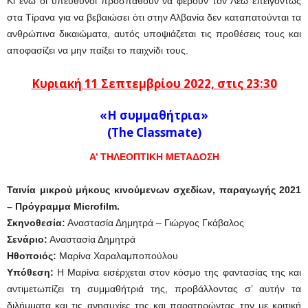
Κι ενώ οι υπεύθυνοι προσπαθούν να φέρουν τον Λέω επειγόντως
στα Τίρανα για να βεβαιώσει ότι στην Αλβανία δεν καταπατούνται τα
ανθρώπινα δικαιώματα, αυτός υποψιάζεται τις προθέσεις τους και
αποφασίζει να μην παίξει το παιχνίδι τους.
Κυριακή 11 Σεπτεμβρίου 2022, στις 23:30
«Η συμμαθήτρια»
(The Classmate)
Α’ ΤΗΛΕΟΠΤΙΚΗ ΜΕΤΑΔΟΣΗ
Ταινία μικρού μήκους κινούμενων σχεδίων, παραγωγής 2021
– Πρόγραμμα Microfilm.
Σκηνοθεσία:
Αναστασία Δημητρά – Γιώργος Γκάβαλος
Σενάριο:
Αναστασία Δημητρά
Ηθοποιός:
Μαρίνα Χαραλαμποπούλου
Υπόθεση:
Η Μαρίνα εισέρχεται στον κόσμο της φαντασίας της και
αντιμετωπίζει τη συμμαθήτριά της, προβάλλοντας σ’ αυτήν τα
διλήμματα και τις ανησυχίες της και παρατηρώντας την με κριτική