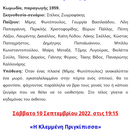
Κωμωδία, παραγωγής 1959.
Σκηνοθεσία-σενάριο:
Στέλιος Ζωγραφάκης
Παίζουν:
Μίμης Φωτόπουλος, Γεωργία Βασιλειάδου, Λίλη
Παπαγιάννη, Περικλής Χριστοφορίδης, Βύρων Πάλλης, Πόπη
Λάζου, Λαυρέντης Διανέλλος, Καίτη Λύδου, Λάκης Σκέλλας, Κώστας
Παπαχρήστος, Δημήτρης Παπαϊωάννου, Μπίλλυ
Κωνσταντοπούλου, Μαίρη Μεταξά, Τζίμης Λυγούρας, Βιολέττα
Σούλη, Τάσος Δαρείος, Γιάννης Φύριος, Τάκης Βίδος, Παναγιώτης
Καλλονάρης
Υπόθεση:
Όταν ένας πλασιέ (Μίμης Φωτόπουλος) ανακαλύπτει
ένα μωρό, εγκαταλελειμμένο στην πόρτα ενός σπιτιού, θα το
φροντίσει, ψάχνοντας παράλληλα να βρει τους γονείς του ή κάποιο
ζευγάρι που να θέλει να το υιοθετήσει. Στο τέλος γίνεται ο
κηδεμόνας του έκθετου.
Σάββατο 10 Σεπτεμβρίου 2022, στις 19:15
«H Κλεμμένη Πριγκίπισσα»