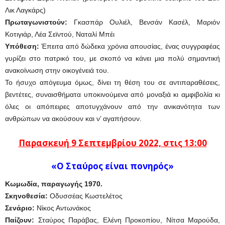
Λικ Λαγκάρς)
Πρωταγωνιστούν:
Γκασπάρ Ουλιέλ, Βενσάν Κασέλ, Μαριόν
Κοτιγιάρ, Λέα Σεϊντού, Ναταλί Μπέι
Υπόθεση:
Έπειτα από δώδεκα χρόνια απουσίας, ένας συγγραφέας
γυρίζει στο πατρικό του, με σκοπό να κάνει μια πολύ σημαντική
ανακοίνωση στην οικογένειά του.
Το ήσυχο απόγευμα όμως, δίνει τη θέση του σε αντιπαραθέσεις,
βεντέτες, συναισθήματα υποκινούμενα από μοναξιά κι αμφιβολία κι
όλες οι απόπειρες αποτυγχάνουν από την ανικανότητα των
ανθρώπων να ακούσουν και ν’ αγαπήσουν.
Παρασκευή 9 Σεπτεμβρίου 2022, στις 13:00
«Ο Σταύρος είναι πονηρός»
Κωμωδία, παραγωγής
1970.
Σκηνοθεσία:
Οδυσσέας Κωστελέτος
Σενάριο:
Νίκος Αντωνάκος
Παίζουν:
Σταύρος Παράβας, Ελένη Προκοπίου, Νίτσα Μαρούδα,