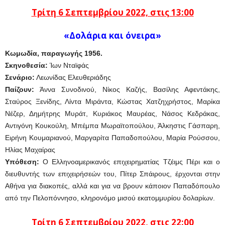
Τρίτη 6 Σεπτεμβρίου 2022, στις 13:00
«Δολάρια και όνειρα»
Κωμωδία, παραγωγής
1956.
Σκηνοθεσία:
Ίων Νταϊφάς
Σενάριο:
Λεωνίδας Ελευθεριάδης
Παίζουν:
Άννα Συνοδινού, Νίκος Καζής, Βασίλης Αφεντάκης,
Σταύρος Ξενίδης, Λίντα Μιράντα, Κώστας Χατζηχρήστος, Μαρίκα
Νέζερ, Δημήτρης Μυράτ, Κυριάκος Μαυρέας, Νάσος Κεδράκας,
Αντιγόνη Κουκούλη, Μπέμπα Μωραϊτοπούλου, Άλκηστις Γάσπαρη,
Ειρήνη Κουμαριανού, Μαργαρίτα Παπαδοπούλου, Μαρία Ρούσσου,
Ηλίας Μαχαίρας
Υπόθεση:
Ο Ελληνοαμερικανός επιχειρηματίας Τζέιμς Πέρι και ο
διευθυντής των επιχειρήσεών του, Πίτερ Σπάιρους, έρχονται στην
Αθήνα για διακοπές, αλλά και για να βρουν κάποιον Παπαδόπουλο
από την Πελοπόννησο, κληρονόμο μισού εκατομμυρίου δολαρίων.
Τρίτη 6 Σεπτεμβρί
ου
2022, στις 22:00