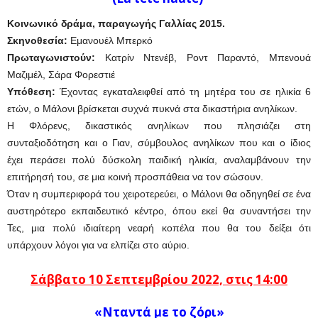
Κοινωνικό δράμα, παραγωγής Γαλλίας 2015.
Σκηνοθεσία:
Εμανουέλ Μπερκό
Πρωταγωνιστούν:
Κατρίν Ντενέβ, Ροντ Παραντό, Μπενουά
Μαζιμέλ, Σάρα Φορεστιέ
Υπόθεση:
Έχοντας εγκαταλειφθεί από τη μητέρα του σε ηλικία 6
ετών, ο Μάλονι βρίσκεται συχνά πυκνά στα δικαστήρια ανηλίκων.
Η Φλόρενς, δικαστικός ανηλίκων που πλησιάζει στη
συνταξιοδότηση και ο Γιαν, σύμβουλος ανηλίκων που και ο ίδιος
έχει περάσει πολύ δύσκολη παιδική ηλικία, αναλαμβάνουν την
επιτήρησή του, σε μια κοινή προσπάθεια να τον σώσουν.
Όταν η συμπεριφορά του χειροτερεύει, ο Μάλονι θα οδηγηθεί σε ένα
αυστηρότερο εκπαιδευτικό κέντρο, όπου εκεί θα συναντήσει την
Τες, μια πολύ ιδιαίτερη νεαρή κοπέλα που θα του δείξει ότι
υπάρχουν λόγοι για να ελπίζει στο αύριο.
Σάββατο 10 Σεπτεμβρίου 2022, στις 14:00
«Νταντά με το ζόρι»