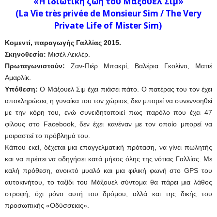
«Η ιδιωτική ζωή του Μάξουελ Σιμ»
(La Vie très privée de Monsieur Sim / The Very
Private Life of Mister Sim)
Κομεντί, παραγωγής Γαλλίας 2015.
Σκηνοθεσία:
Μισέλ Λεκλέρ.
Πρωταγωνιστούν:
Ζαν-Πιέρ Μπακρί, Βαλέρια Γκολίνο, Ματιέ
Αμαρλίκ.
Υπόθεση:
Ο Μάξουελ Σιμ έχει πιάσει πάτο. Ο πατέρας του τον έχει
αποκληρώσει, η γυναίκα του τον χώρισε, δεν μπορεί να συνεννοηθεί
με την κόρη του, ενώ συνειδητοποιεί πως παρόλο που έχει 47
φίλους στο Facebook, δεν έχει κανέναν με τον οποίο μπορεί να
μοιραστεί το πρόβλημά του.
Κάπου εκεί, δέχεται μια επαγγελματική πρόταση, να γίνει πωλητής
και να πρέπει να οδηγήσει κατά μήκος όλης της νότιας Γαλλίας. Με
καλή πρόθεση, ανοικτό μυαλό και μια φιλική φωνή στο GPS του
αυτοκινήτου, το ταξίδι του Μάξουελ σύντομα θα πάρει μια λάθος
στροφή, όχι μόνο αυτή του δρόμου, αλλά και της δικής του
προσωπικής «Οδύσσειας».