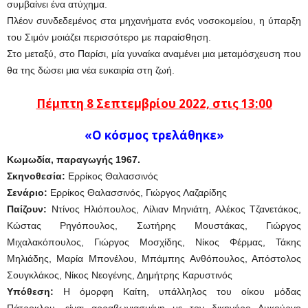
συμβαίνει ένα ατύχημα.
Πλέον συνδεδεμένος στα μηχανήματα ενός νοσοκομείου, η ύπαρξη
του Σιμόν μοιάζει περισσότερο με παραίσθηση.
Στο μεταξύ, στο Παρίσι, μία γυναίκα αναμένει μια μεταμόσχευση που
θα της δώσει μια νέα ευκαιρία στη ζωή.
Πέμπτη 8 Σεπτεμβρίου 2022, στις 13:00
«Ο κόσμος τρελάθηκε»
Κωμωδία, παραγωγής 1967.
Σκηνοθεσία:
Ερρίκος Θαλασσινός
Σενάριο:
Ερρίκος Θαλασσινός, Γιώργος Λαζαρίδης
Παίζουν:
Ντίνος Ηλιόπουλος, Λίλιαν Μηνιάτη, Αλέκος Τζανετάκος,
Κώστας Ρηγόπουλος, Σωτήρης Μουστάκας, Γιώργος
Μιχαλακόπουλος, Γιώργος Μοσχίδης, Νίκος Φέρμας, Τάκης
Μηλιάδης, Μαρία Μπονέλου, Μπάμπης Ανθόπουλος, Απόστολος
Σουγκλάκος, Νίκος Νεογένης, Δημήτρης Καρυστινός
Υπόθεση:
Η όμορφη Καίτη, υπάλληλος του οίκου μόδας