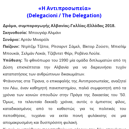
«Η Αντιπροσωπεία»
(Delegacioni / The Delegation)
Δράμα, συμπαραγωγής Αλβανίας-Γαλλίας-Ελλάδας 2018.
Σκηνοθεσία:
Μπουγιάρ Αλιμάνι
Σενάριο:
Αρτάν Μιναρόλι
Παίζουν:
Ντρίτζιμ Τζέπα, Ρίτσαρντ Σάμελ, Βίκτορ Ζούστι, Μπισλίμ
Μπουκάι, Σελμάν Λοκάι, Τζέβντετ Φέρι, Ροβένα Λούλε.
Υπόθεση:
Το φθινόπωρο του 1990 μία ομάδα διπλωματών από τη
Δύση επισκέπτεται την Αλβανία για να διερευνήσει τυχόν
καταπατήσεις των ανθρώπινων δικαιωμάτων.
Φτάνοντας στα Τίρανα, ο επικεφαλής της Αντιπροσωπείας, αναζητεί
τον Λέω, έναν καθηγητή πανεπιστημίου, παλιό συμφοιτητή από τα
χρόνια των κοινών σπουδών στην Πράγα της δεκαετίας του ’50.
Όμως, τα τελευταία δεκαέξι χρόνια, αυτός ο έμπιστος φίλος,
καταδικασμένος από το καθεστώς για τις πολιτικές του
πεποιθήσεις, τυχαίνει να εκτίει ποινή φυλάκισης σε μια
απομακρυσμένη και δυσπρόσιτη φυλακή.