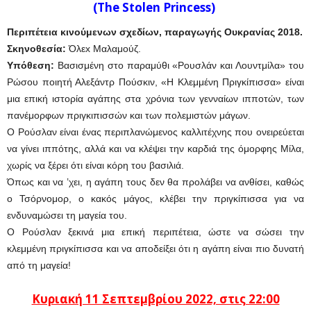
(The Stolen Princess)
Περιπέτεια κινούμενων σχεδίων, παραγωγής Ουκρανίας 2018.
Σκηνοθεσία:
Όλεx Μαλαμούζ.
Υπόθεση:
Βασισμένη στο παραμύθι «Ρουσλάν και Λουντμίλα» του
Ρώσου ποιητή Αλεξάντρ Πούσκιν, «Η Κλεμμένη Πριγκίπισσα» είναι
μια επική ιστορία αγάπης στα χρόνια των γενναίων ιπποτών, των
πανέμορφων πριγκιπισσών και των πολεμιστών μάγων.
Ο Ρούσλαν είναι ένας περιπλανώμενος καλλιτέχνης που ονειρεύεται
να γίνει ιππότης, αλλά και να κλέψει την καρδιά της όμορφης Μίλα,
χωρίς να ξέρει ότι είναι κόρη του βασιλιά.
Όπως και να ’χει, η αγάπη τους δεν θα προλάβει να ανθίσει, καθώς
ο Τσόρνομορ, ο κακός μάγος, κλέβει την πριγκίπισσα για να
ενδυναμώσει τη μαγεία του.
Ο Ρούσλαν ξεκινά μια επική περιπέτεια, ώστε να σώσει την
κλεμμένη πριγκίπισσα και να αποδείξει ότι η αγάπη είναι πιο δυνατή
από τη μαγεία!
Κυριακή 11 Σεπτεμβρίου 2022, στις 22:00