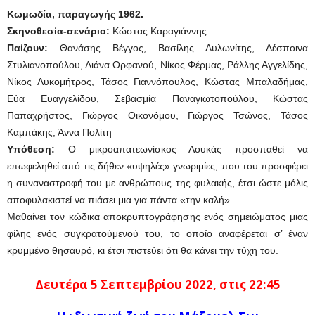
Κωμωδία, παραγωγής 1962.
Σκηνοθεσία-σενάριο:
Κώστας Καραγιάννης
Παίζουν:
Θανάσης Βέγγος, Βασίλης Αυλωνίτης, Δέσποινα
Στυλιανοπούλου, Λιάνα Ορφανού, Νίκος Φέρμας, Ράλλης Αγγελίδης,
Νίκος Λυκομήτρος, Τάσος Γιαννόπουλος, Κώστας Μπαλαδήμας,
Εύα Ευαγγελίδου, Σεβασμία Παναγιωτοπούλου, Κώστας
Παπαχρήστος, Γιώργος Οικονόμου, Γιώργος Τσώνος, Τάσος
Καμπάκης, Άννα Πολίτη
Υπόθεση:
Ο μικροαπατεωνίσκος Λουκάς προσπαθεί να
επωφεληθεί από τις δήθεν «υψηλές» γνωριμίες, που του προσφέρει
η συναναστροφή του με ανθρώπους της φυλακής, έτσι ώστε μόλις
αποφυλακιστεί να πιάσει μια για πάντα «την καλή».
Μαθαίνει τον κώδικα αποκρυπτογράφησης ενός σημειώματος μιας
φίλης ενός συγκρατούμενού του, το οποίο αναφέρεται σ’ έναν
κρυμμένο θησαυρό, κι έτσι πιστεύει ότι θα κάνει την τύχη του.
Δευτέρα 5
Σεπτεμβρίου
2022, στις 22:45