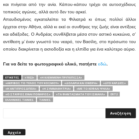
και πνίγεται από την ανία. Κάπου-κάπου τρέχει σε αυτοσχέδιους
τοπικούς αγώνες, αλλά αυτό δεν του αρκεί.
Απαυδισμένος εγκαταλείπει τα Φιλιατρά κι όπως πολλοί άλλοι
έρχεται στην Αθήνα, αλλά κι εκεί οι συνθήκες της ζωής είναι αντίξοες
και αδιέξοδες. Ο Ανδρέας συνθλίβεται μέσα στον αστικό κυκεώνα, σ’
αντίθεση μ’ έναν γνωστό του νεαρό, τον Βασίλη, στο πρόσωπο του
οποίου διακρίνεται η αισιοδοξία και η ελπίδα για ένα καλύτερο αύριο.
Για να δείτε το φωτογραφικό υλικό, πατήστε
εδώ
.
ΕΤΙΚΕΤΕΣ
«1922»
«H ΚΛΕΜΜΈΝΗ ΠΡΙΓΚΊΠΙΣΣΑ»
«ΑΚΡΙΒΏΣ ΤΟ ΤΈΛΟΣ ΤΟΥ ΚΌΣΜΟΥ»
«ΔΟΛΆΡΙΑ ΚΑΙ ΌΝΕΙΡΑ»
«ΔΎΟ ΚΑΡΔΙΈΣ»
«Η ΑΝΤΙΠΡΟΣΩΠΕΊΑ»
«Η ΣΥΜΜΑΘΉΤΡΙΑ»
«ΜΕ ΤΟ ΚΕΦΆΛΙ ΨΗΛΆ»
«Ο ΣΤΑΎΡΟΣ ΕΊΝΑΙ ΠΟΝΗΡΌΣ»
«ΤΑ ΦΑΝΤΆΣΜΑΤΑ ΤΟΥ ΙΣΜΑΉΛ»
ERT2
ΕΛΛΗΝΙΚΈΣ ΤΑΙΝΊΕΣ
ΤΑΙΝΙΕΣ
Αρχείο