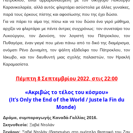
Πάτροκλου, είναι αρραβωνιασμένη με τον δικηγόρο Λυκούργο
Καρανικολαρέα, αλλά αυτός φλερτάρει ασύστολα με άλλες γυναίκες,
παρά τους όρκους πίστης και αφοσίωσης που της έχει δώσει.
Για να πάρει το αίμα της πίσω και να του δώσει ένα γερό μάθημα,
αρχίζει να φλερτάρει με πέντε άντρες συγχρόνως: τον συνεταίρο του
Λυκούργου, τον Διονύση, τον λογιστή του Πάτροκλου, τον
Πυθαγόρα, έναν γιεγιέ που μένει πάνω από το δικό της διαμέρισμα,
ονόματι Ρένο Δυναμίτη, τον ψάλτη εξάδελφο του Πάτροκλου, τον
Ιάκωβο, και τον διευθυντή μιας σχολής παλαιστών, τον Ηρακλή
Καραμασίστα.
Πέμπτη 8 Σεπτεμβρίου 2022, στις 22:00
«Ακριβώς το τέλος του κόσμου»
(It’s Only the End of the World / Juste la Fin du
Monde)
Δράμα, συμπαραγωγής Καναδά-Γαλλίας 2016.
Σκηνοθεσία:
Ξαβιέ Ντολάν
Σενάριο:
Ξαβιέ Ντολάν (βασισμένο στο ομότιτλο θεατρικό του Ζαν