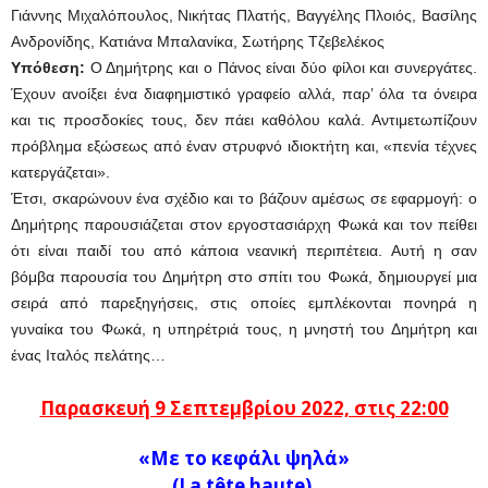
Γιάννης Μιχαλόπουλος, Νικήτας Πλατής, Βαγγέλης Πλοιός, Βασίλης
Ανδρονίδης, Κατιάνα Μπαλανίκα, Σωτήρης Τζεβελέκος
Υπόθεση:
Ο Δημήτρης και ο Πάνος είναι δύο φίλοι και συνεργάτες.
Έχουν ανοίξει ένα διαφημιστικό γραφείο αλλά, παρ’ όλα τα όνειρα
και τις προσδοκίες τους, δεν πάει καθόλου καλά. Αντιμετωπίζουν
πρόβλημα εξώσεως από έναν στρυφνό ιδιοκτήτη και, «πενία τέχνες
κατεργάζεται».
Έτσι, σκαρώνουν ένα σχέδιο και το βάζουν αμέσως σε εφαρμογή: ο
Δημήτρης παρουσιάζεται στον εργοστασιάρχη Φωκά και τον πείθει
ότι είναι παιδί του από κάποια νεανική περιπέτεια. Αυτή η σαν
βόμβα παρουσία του Δημήτρη στο σπίτι του Φωκά, δημιουργεί μια
σειρά από παρεξηγήσεις, στις οποίες εμπλέκονται πονηρά η
γυναίκα του Φωκά, η υπηρέτριά τους, η μνηστή του Δημήτρη και
ένας Ιταλός πελάτης…
Παρασκευή 9 Σεπτεμβρίου 2022, στις 22:00
«Με το κεφάλι ψηλά»
(La tête haute)