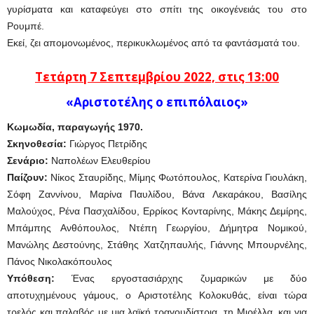
γυρίσματα και καταφεύγει στο σπίτι της οικογένειάς του στο
Ρουμπέ.
Εκεί, ζει απομονωμένος, περικυκλωμένος από τα φαντάσματά του.
Τετάρτη 7 Σεπτεμβρίου 2022, στις 13:00
«Αριστοτέλης ο επιπόλαιος»
Κωμωδία, παραγωγής 1970.
Σκηνοθεσία:
Γιώργος Πετρίδης
Σενάριο:
Ναπολέων Ελευθερίου
Παίζουν:
Νίκος Σταυρίδης, Μίμης Φωτόπουλος, Κατερίνα Γιουλάκη,
Σόφη Ζαννίνου, Μαρίνα Παυλίδου, Βάνα Λεκαράκου, Βασίλης
Μαλούχος, Ρένα Πασχαλίδου, Ερρίκος Κονταρίνης, Μάκης Δεμίρης,
Μπάμπης Ανθόπουλος, Ντέπη Γεωργίου, Δήμητρα Νομικού,
Μανώλης Δεστούνης, Στάθης Χατζηπαυλής, Γιάννης Μπουρνέλης,
Πάνος Νικολακόπουλος
Υπόθεση:
Ένας εργοστασιάρχης ζυμαρικών με δύο
αποτυχημένους γάμους, ο Αριστοτέλης Κολοκυθάς, είναι τώρα
τρελός και παλαβός με μια λαϊκή τραγουδίστρια, τη Μιρέλλα, και για