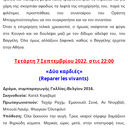
χάρη της σκορπάει αφειδώς τα λεφτά της επιχείρησής του, παρά τις
φιλότιμες προσπάθειες του συνεταίρου του Ορέστη
Μπαρμπούτσογλου να τον συγκρατήσει και να τον συνετίσει.
Όταν η επιχείρηση τελικά χρεοκοπεί, ο ήρωας σκέφτεται να φύγει
στο Κονγκό και να δουλέψει μαζί με τον δίδυμο αδελφό του, τον
Βαγγέλη. Όλα όμως αλλάζουν ξαφνικά, καθώς ο Βαγγέλης έρχεται
στην Αθήνα.
Τετάρτη 7 Σεπτεμβρίου 2022, στις 22:00
«Δύο καρδιές»
(Reparer les vivants)
Δράμα, συμπαραγωγής Γαλλίας-Βελγίου 2016.
Σκηνοθεσία:
Κατέλ Κιγιεβερέ
Πρωταγωνιστούν:
Ταχάρ Ραχίμ, Εμανουέλ Σενιέ, Αν Ντορβάλ,
Μπουλί Λανέρ, Φίνεγκαν Όλντφιλντ
Υπόθεση:
Όλα ξεκινούν την αυγή. Τρεις νεαροί σέρφερ δαμάζουν
τα θηριώδη κύματα. Μερικές ώρες μετά, στην επιστροφή τους,