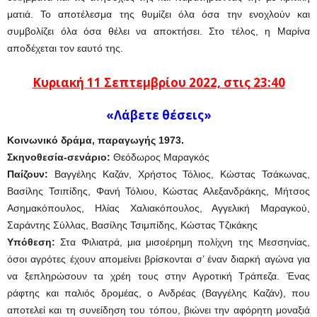
ματιά. Το αποτέλεσμα της θυμίζει όλα όσα την ενοχλούν και
συμβολίζει όλα όσα θέλει να αποκτήσει. Στο τέλος, η Μαρίνα
αποδέχεται τον εαυτό της.
Κυριακή 11 Σεπτεμβρίου 2022, στις 23:40
«Λάβετε θέσεις»
Κοινωνικό δράμα, παραγωγής 1973.
Σκηνοθεσία-σενάριο:
Θεόδωρος Μαραγκός
Παίζουν:
Βαγγέλης Καζάν, Χρήστος Τόλιος, Κώστας Τσάκωνας,
Βασίλης Τσιπίδης, Φανή Τόλιου, Κώστας Αλεξανδράκης, Μήτσος
Ασημακόπουλος, Ηλίας Χαλιακόπουλος, Αγγελική Μαραγκού,
Σαράντης Σύλλας, Βασίλης Τσιμπίδης, Κώστας Τζικάκης
Υπόθεση:
Στα Φιλιατρά, μια μισοέρημη πολίχνη της Μεσσηνίας,
όσοι αγρότες έχουν απομείνει βρίσκονται σ’ έναν διαρκή αγώνα για
να ξεπληρώσουν τα χρέη τους στην Αγροτική Τράπεζα. Ένας
ράφτης και παλιός δρομέας, ο Ανδρέας (Βαγγέλης Καζάν), που
αποτελεί και τη συνείδηση του τόπου, βιώνει την αφόρητη μοναξιά