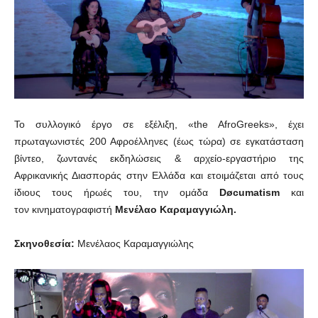
Το συλλογικό έργο σε εξέλιξη, «the AfroGreeks», έχει
πρωταγωνιστές 200 Αφροέλληνες (έως τώρα) σε εγκατάσταση
βίντεο, ζωντανές εκδηλώσεις & αρχείο-εργαστήριο της
Αφρικανικής Διασποράς στην Ελλάδα και ετοιμάζεται από τους
ίδιους τους ήρωές του, την ομάδα
Døcumatism
και
τον κινηματογραφιστή
Μενέλαο Καραμαγγιώλη.
Σκηνοθεσία:
Μενέλαος Καραμαγγιώλης