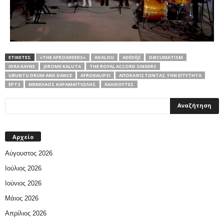
ΕΤΙΚΕΤΕΣ
«THE AFROGREEKS»
ADALOU
ADÉDÈJÌ
DØCUMATISM
IDRA KAYNE
JEROME KALUTA
THE ROYAL ACCORD SINGERS
UBUNTU DRUM AND DANCE
ΑFROKALIPSI
ΑΠΟΚΑΘΙΣΤΩΝΤΑΣ ΤΗΝ ΕΓΓΥΤΗΤΑ
ΕΡΤ2
ΜΕΝΈΛΑΟΣ ΚΑΡΑΜΑΓΓΙΏΛΗΣ
ΧΑΛΙΚΟΎΤΕΣ
Αρχείο
Αύγουστος 2026
Ιούλιος 2026
Ιούνιος 2026
Μάιος 2026
Απρίλιος 2026