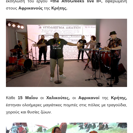
εκδήλωση του έργου
«the AfroGreeks live II»,
αφιερωμένη
στους
Αφρικανούς
της
Κρήτης.
Κάθε
15 Μαΐου
οι
Χαλικούτες,
οι
Αφρικανοί
της
Κρήτης,
έστηναν ολοήμερες μαγιάτικες πομπές στις πόλεις με τραγούδια,
χορούς και θυσίες ζώων.