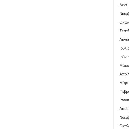
Δεκέμ
Νοέμβ
Οκτώ
Σεπτέ
Αύγο
Ιούλι
Ιούνι
Μάιος
Απρίλ
Μάρτι
Φεβρο
Ιανου
Δεκέμ
Νοέμβ
Οκτώ