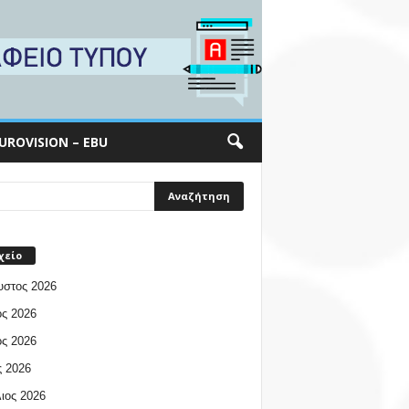
UROVISION – EBU
χείο
υστος 2026
ος 2026
ος 2026
 2026
ιος 2026