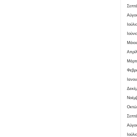
Σεπτέ
Αύγο
Ιούλι
Ιούνι
Μάιος
Απρίλ
Μάρτι
Φεβρο
Ιανου
Δεκέμ
Νοέμβ
Οκτώ
Σεπτέ
Αύγο
Ιούλι