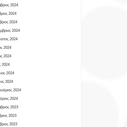
βριος 2024
ριος 2024
βριος 2024
μβριος 2024
υστος 2024
ος 2024
ος 2024
 2024
ιος 2024
ος 2024
υάριος 2024
άριος 2024
βριος 2023
ριος 2023
βριος 2023