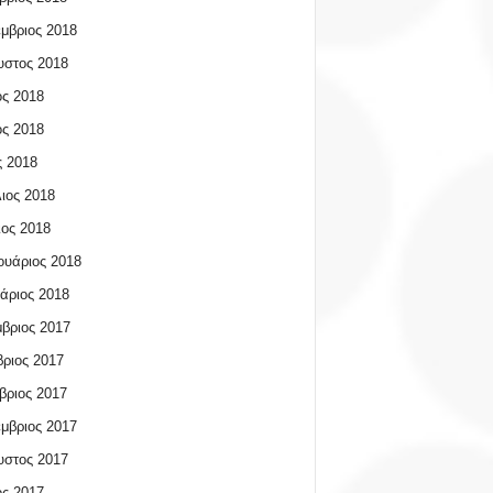
μβριος 2018
υστος 2018
ος 2018
ος 2018
 2018
ιος 2018
ος 2018
υάριος 2018
άριος 2018
βριος 2017
ριος 2017
βριος 2017
μβριος 2017
υστος 2017
ος 2017