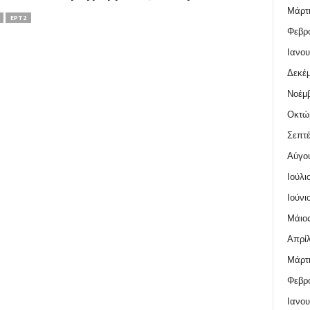
Μάρτι
ΕΡΤ2
Φεβρο
Ιανου
Δεκέμ
Νοέμβ
Οκτώ
Σεπτέ
Αύγο
Ιούλι
Ιούνι
Μάιος
Απρίλ
Μάρτι
Φεβρο
Ιανου