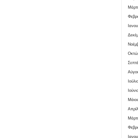
Μάρτι
Φεβρο
Ιανου
Δεκέμ
Νοέμβ
Οκτώ
Σεπτέ
Αύγο
Ιούλι
Ιούνι
Μάιος
Απρίλ
Μάρτι
Φεβρο
Ιανου