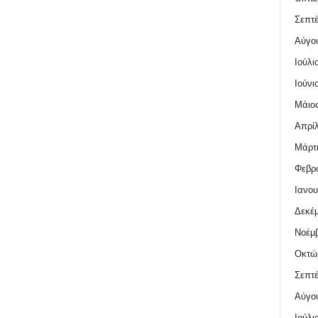
Σεπτέ
Αύγο
Ιούλι
Ιούνι
Μάιος
Απρίλ
Μάρτι
Φεβρο
Ιανου
Δεκέμ
Νοέμβ
Οκτώ
Σεπτέ
Αύγο
Ιούλι