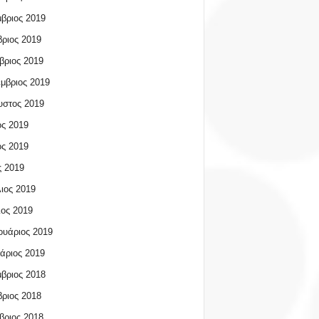
βριος 2019
ριος 2019
βριος 2019
μβριος 2019
υστος 2019
ος 2019
ος 2019
 2019
ιος 2019
ος 2019
υάριος 2019
άριος 2019
βριος 2018
ριος 2018
βριος 2018