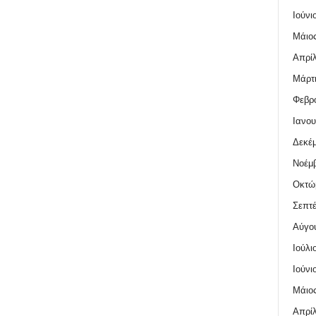
Ιούνι
Μάιος
Απρίλ
Μάρτι
Φεβρο
Ιανου
Δεκέμ
Νοέμβ
Οκτώ
Σεπτέ
Αύγο
Ιούλι
Ιούνι
Μάιος
Απρίλ