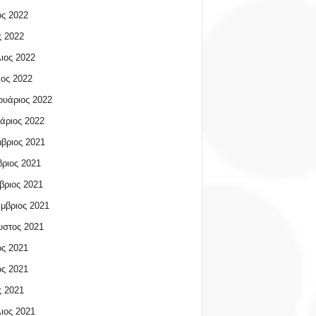
ος 2022
 2022
ιος 2022
ος 2022
υάριος 2022
άριος 2022
βριος 2021
ριος 2021
βριος 2021
μβριος 2021
υστος 2021
ος 2021
ος 2021
 2021
ιος 2021