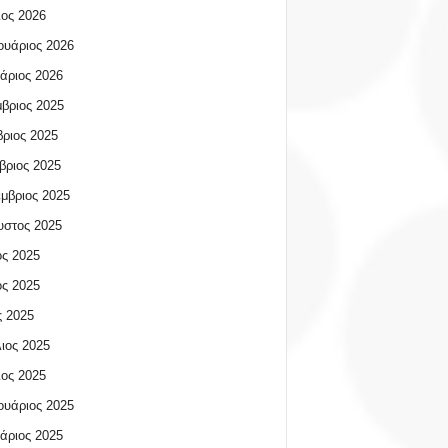
ος 2026
υάριος 2026
άριος 2026
βριος 2025
ριος 2025
βριος 2025
μβριος 2025
υστος 2025
ος 2025
ος 2025
 2025
ιος 2025
ος 2025
υάριος 2025
άριος 2025