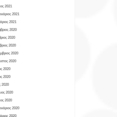
ος 2021
υάριος 2021
άριος 2021
βριος 2020
ριος 2020
βριος 2020
μβριος 2020
υστος 2020
ος 2020
ος 2020
 2020
ιος 2020
ος 2020
υάριος 2020
άριος 2020