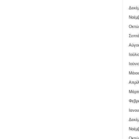
Δεκέμ
Νοέμβ
Οκτώ
Σεπτέ
Αύγο
Ιούλι
Ιούνι
Μάιος
Απρίλ
Μάρτι
Φεβρο
Ιανου
Δεκέμ
Νοέμβ
Οκτώ