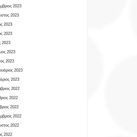
μβριος 2023
υστος 2023
ος 2023
ος 2023
 2023
ιος 2023
ος 2023
υάριος 2023
άριος 2023
βριος 2022
ριος 2022
βριος 2022
μβριος 2022
υστος 2022
ος 2022