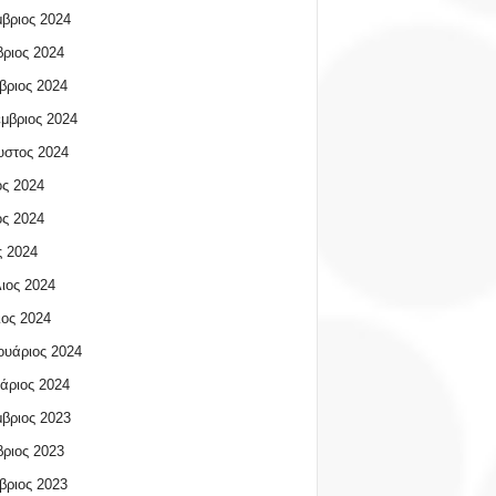
βριος 2024
ριος 2024
βριος 2024
μβριος 2024
υστος 2024
ος 2024
ος 2024
 2024
ιος 2024
ος 2024
υάριος 2024
άριος 2024
βριος 2023
ριος 2023
βριος 2023