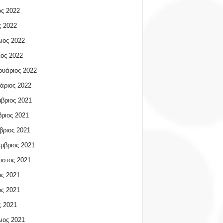
ος 2022
 2022
ιος 2022
ος 2022
υάριος 2022
άριος 2022
βριος 2021
ριος 2021
βριος 2021
μβριος 2021
υστος 2021
ος 2021
ος 2021
 2021
ιος 2021