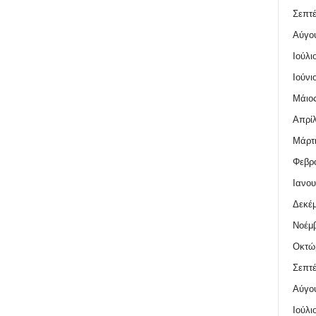
Σεπτέ
Αύγο
Ιούλι
Ιούνι
Μάιος
Απρίλ
Μάρτι
Φεβρο
Ιανου
Δεκέμ
Νοέμβ
Οκτώ
Σεπτέ
Αύγο
Ιούλι