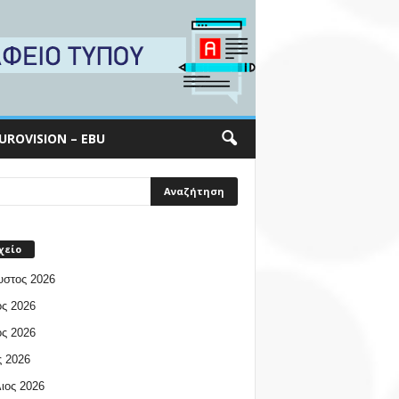
UROVISION – EBU
χείο
υστος 2026
ος 2026
ος 2026
 2026
ιος 2026