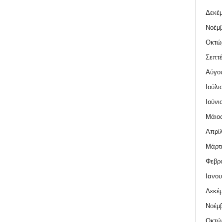
Δεκέμ
Νοέμβ
Οκτώ
Σεπτέ
Αύγο
Ιούλι
Ιούνι
Μάιος
Απρίλ
Μάρτι
Φεβρο
Ιανου
Δεκέμ
Νοέμβ
Οκτώ