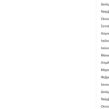
Δεκέμ
Νοέμβ
Οκτώ
Σεπτέ
Αύγο
Ιούλι
Ιούνι
Μάιος
Απρίλ
Μάρτι
Φεβρο
Ιανου
Δεκέμ
Νοέμβ
Οκτώ