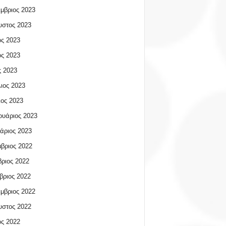
μβριος 2023
υστος 2023
ος 2023
ος 2023
 2023
ιος 2023
ος 2023
υάριος 2023
άριος 2023
βριος 2022
ριος 2022
βριος 2022
μβριος 2022
υστος 2022
ος 2022