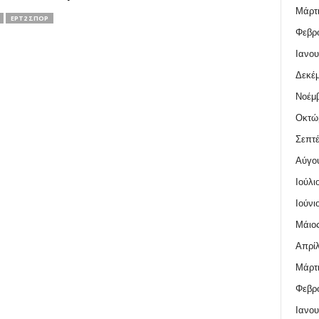
Μάρτι
ΕΡΤ2 ΣΠΟΡ
Φεβρο
Ιανου
Δεκέμ
Νοέμβ
Οκτώ
Σεπτέ
Αύγο
Ιούλι
Ιούνι
Μάιος
Απρίλ
Μάρτι
Φεβρο
Ιανου