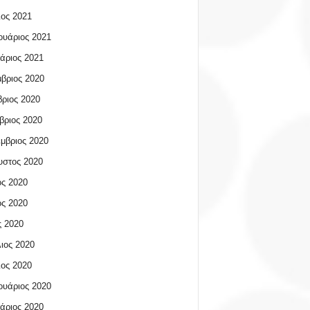
ος 2021
υάριος 2021
άριος 2021
βριος 2020
ριος 2020
βριος 2020
μβριος 2020
υστος 2020
ος 2020
ος 2020
 2020
ιος 2020
ος 2020
υάριος 2020
άριος 2020