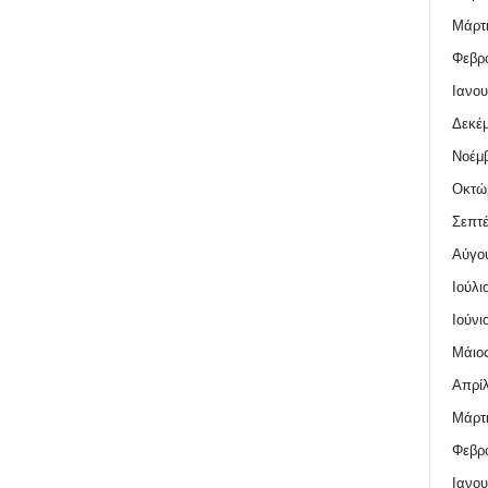
Μάρτι
Φεβρο
Ιανου
Δεκέμ
Νοέμβ
Οκτώ
Σεπτέ
Αύγο
Ιούλι
Ιούνι
Μάιος
Απρίλ
Μάρτι
Φεβρο
Ιανου