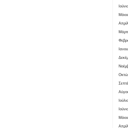
Ιούνι
Μάιος
Απρίλ
Μάρτι
Φεβρο
Ιανου
Δεκέμ
Νοέμβ
Οκτώ
Σεπτέ
Αύγο
Ιούλι
Ιούνι
Μάιος
Απρίλ