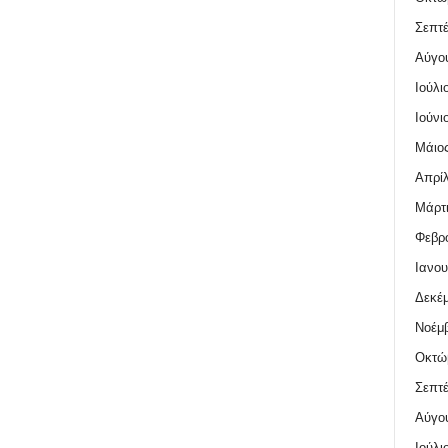
Σεπτέ
Αύγο
Ιούλι
Ιούνι
Μάιος
Απρίλ
Μάρτι
Φεβρο
Ιανου
Δεκέμ
Νοέμβ
Οκτώ
Σεπτέ
Αύγο
Ιούλι