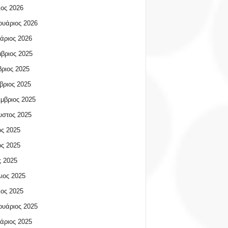
ος 2026
υάριος 2026
άριος 2026
βριος 2025
ριος 2025
βριος 2025
μβριος 2025
υστος 2025
ος 2025
ος 2025
 2025
ιος 2025
ος 2025
υάριος 2025
άριος 2025