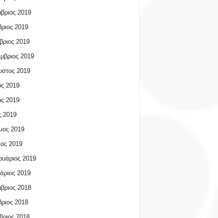
βριος 2019
ριος 2019
βριος 2019
μβριος 2019
υστος 2019
ος 2019
ος 2019
 2019
ιος 2019
ος 2019
υάριος 2019
άριος 2019
βριος 2018
ριος 2018
βριος 2018