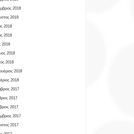
μβριος 2018
υστος 2018
ος 2018
ος 2018
 2018
ιος 2018
ος 2018
υάριος 2018
άριος 2018
βριος 2017
ριος 2017
βριος 2017
μβριος 2017
υστος 2017
ος 2017