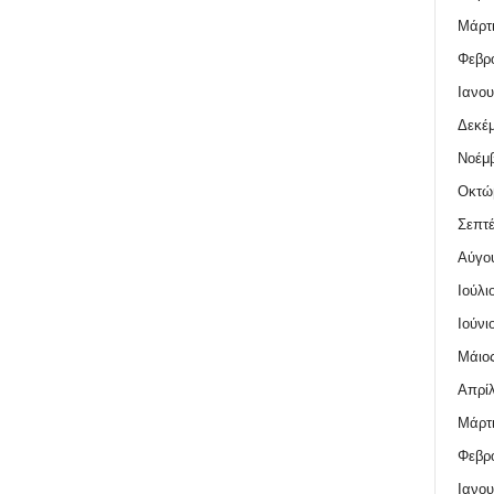
Μάρτι
Φεβρο
Ιανου
Δεκέμ
Νοέμβ
Οκτώ
Σεπτέ
Αύγο
Ιούλι
Ιούνι
Μάιος
Απρίλ
Μάρτι
Φεβρο
Ιανου