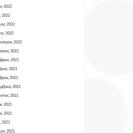
ος 2022
 2022
ιος 2022
ος 2022
υάριος 2022
άριος 2022
βριος 2021
ριος 2021
βριος 2021
μβριος 2021
υστος 2021
ος 2021
ος 2021
 2021
ιος 2021