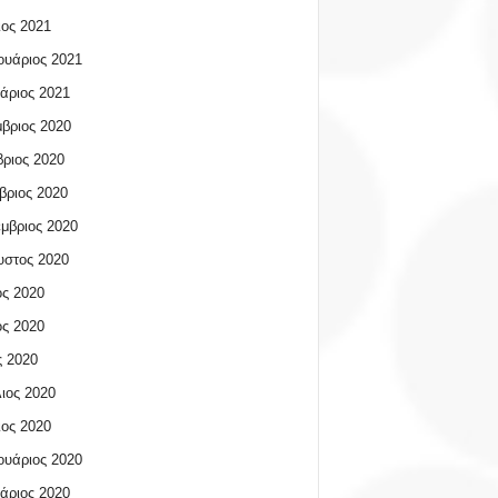
ος 2021
υάριος 2021
άριος 2021
βριος 2020
ριος 2020
βριος 2020
μβριος 2020
υστος 2020
ος 2020
ος 2020
 2020
ιος 2020
ος 2020
υάριος 2020
άριος 2020