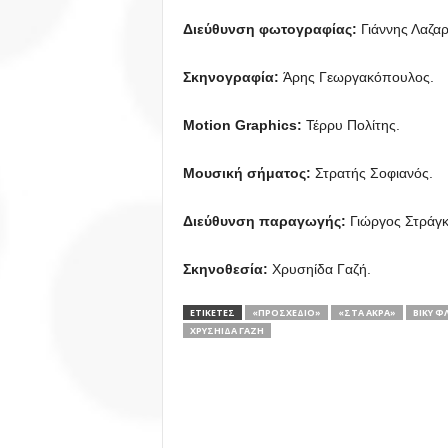
Διεύθυνση φωτογραφίας:
Γιάννης Λαζαρ
Σκηνογραφία:
Άρης Γεωργακόπουλος.
Motion Graphics:
Τέρρυ Πολίτης.
Μουσική σήματος:
Στρατής Σοφιανός.
Διεύθυνση παραγωγής:
Γιώργος Στράγκ
Σκηνοθεσία:
Χρυσηίδα Γαζή.
ΕΤΙΚΕΤΕΣ
«ΠΡΟΣΧΈΔΙΟ»
«ΣΤΑ ΆΚΡΑ»
ΒΊΚΥ Φ
ΧΡΥΣΗΊΔΑ ΓΑΖΉ