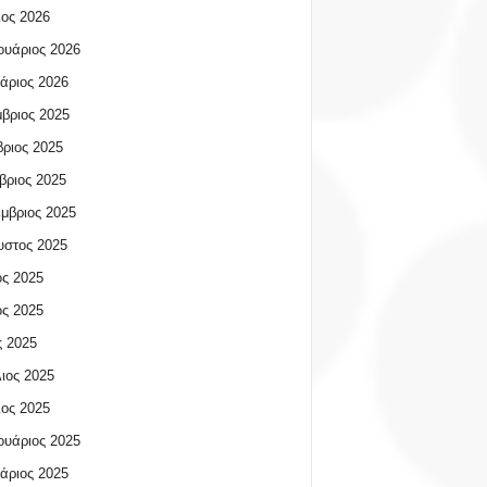
ος 2026
υάριος 2026
άριος 2026
βριος 2025
ριος 2025
βριος 2025
μβριος 2025
υστος 2025
ος 2025
ος 2025
 2025
ιος 2025
ος 2025
υάριος 2025
άριος 2025