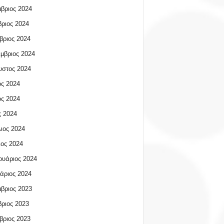
βριος 2024
ριος 2024
βριος 2024
μβριος 2024
υστος 2024
ος 2024
ος 2024
 2024
ιος 2024
ος 2024
υάριος 2024
άριος 2024
βριος 2023
ριος 2023
βριος 2023