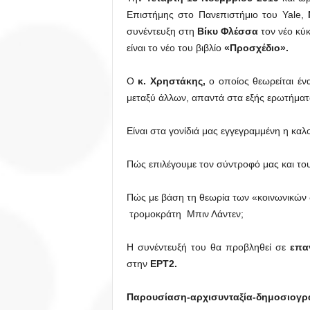
Επιστήμης στο Πανεπιστήμιο του Yale,
συνέντευξη στη
Βίκυ Φλέσσα
τον νέο κύ
είναι το νέο του βιβλίο
«Προσχέδιο».
Ο
κ. Χρηστάκης,
ο οποίος θεωρείται έν
μεταξύ άλλων, απαντά στα εξής ερωτήματ
Είναι στα γονίδιά μας εγγεγραμμένη η καλ
Πώς επιλέγουμε τον σύντροφό μας και του
Πώς με βάση τη θεωρία των «κοινωνικών δ
τρομοκράτη Μπιν Λάντεν;
Η συνέντευξή του θα προβληθεί σε
επα
στην
ΕΡΤ2.
Παρουσίαση-αρχισυνταξία-δημοσιογρα