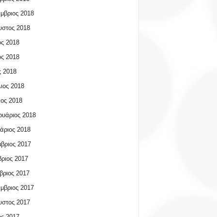
μβριος 2018
υστος 2018
ος 2018
ος 2018
 2018
ιος 2018
ος 2018
υάριος 2018
άριος 2018
βριος 2017
ριος 2017
βριος 2017
μβριος 2017
υστος 2017
ος 2017