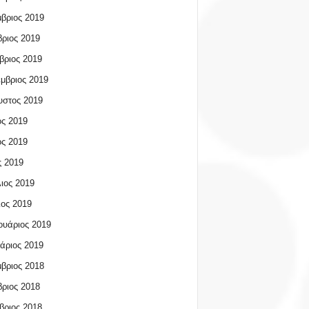
βριος 2019
ριος 2019
βριος 2019
μβριος 2019
υστος 2019
ος 2019
ος 2019
 2019
ιος 2019
ος 2019
υάριος 2019
άριος 2019
βριος 2018
ριος 2018
βριος 2018