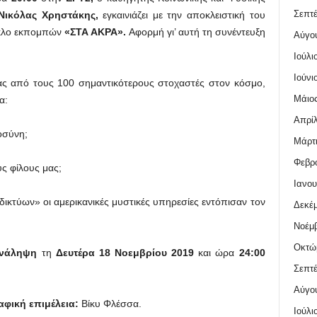
Σεπτέ
Νικόλας Χρηστάκης,
εγκαινιάζει με την αποκλειστική του
κλο εκπομπών
«ΣΤΑ ΑΚΡΑ».
Αφορμή γι’ αυτή τη συνέντευξη
Αύγο
Ιούλι
Ιούνι
ας από τους 100 σημαντικότερους στοχαστές στον κόσμο,
Μάιος
α:
Απρίλ
οσύνη;
Μάρτι
Φεβρο
ς φίλους μας;
Ιανου
ικτύων» οι αμερικανικές μυστικές υπηρεσίες εντόπισαν τον
Δεκέμ
Νοέμβ
Οκτώ
νάληψη
τη
Δευτέρα 18 Νοεμβρίου 2019
και ώρα
24:00
Σεπτέ
Αύγο
φική επιμέλεια:
Βίκυ Φλέσσα.
Ιούλι