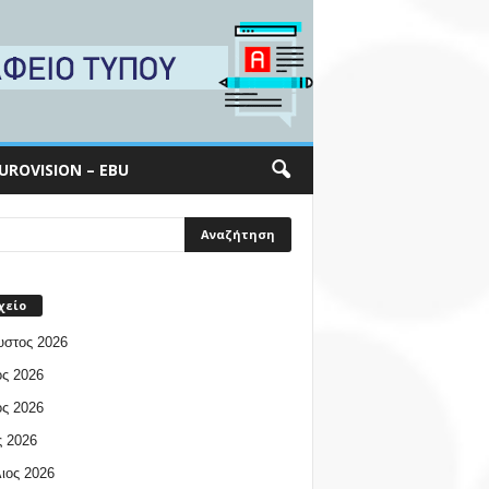
UROVISION – EBU
χείο
υστος 2026
ος 2026
ος 2026
 2026
ιος 2026