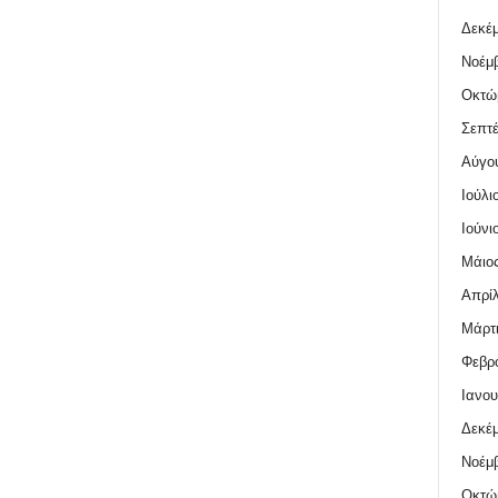
Δεκέμ
Νοέμβ
Οκτώ
Σεπτέ
Αύγο
Ιούλι
Ιούνι
Μάιος
Απρίλ
Μάρτι
Φεβρο
Ιανου
Δεκέμ
Νοέμβ
Οκτώ