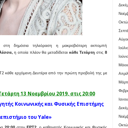
Δεκέμ
Νοέμβ
Οκτώ
Σεπτέ
Αύγο
ς στη δημόσια τηλεόραση η μακροβιότερη εκπομπή
Ιούλι
Φλέσσα,
η οποία πλέον θα μεταδίδεται
κάθε Τετάρτη
στις
8
Ιούνι
Μάιος
Τ2 κάθε ερχόμενη Δευτέρα από την πρώτη προβολή της με
Απρίλ
Μάρτι
Φεβρο
Τετάρτη 13 Νοεμβρίου 2019
, στις 20:00
Ιανου
γητής Κοινωνικής και Φυσικής Επιστήμης
Δεκέμ
επιστήμιο του Yale»
Νοέμβ
Οκτώ
ρα
20:00
στην
ΕΡΤ2,
ο καθηγητής Κοινωνικής και Φυσικής