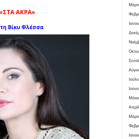
Μάρτι
«ΣΤΑ ΑΚΡΑ»
Φεβρο
Ιανου
τη Βίκυ Φλέσσα
Δεκέμ
Νοέμβ
Οκτώ
Σεπτέ
Αύγο
Ιούλι
Ιούνι
Μάιος
Απρίλ
Μάρτι
Φεβρο
Ιανου