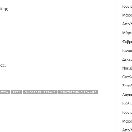
Ιούνι
ίδης.
Μάιος
Απρίλ
Μάρτι
Φεβρο
Ιανου
Δεκέμ
ας.
Νοέμβ
Οκτώ
Σεπτέ
ΛΈΣΣΑ
ΕΡΤ2
ΝΙΚΌΛΑΣ ΧΡΗΣΤΆΚΗΣ
ΠΑΝΕΠΙΣΤΉΜΙΟ ΤΟΥ YALE
Αύγο
Ιούλι
Ιούνι
Μάιος
Απρίλ