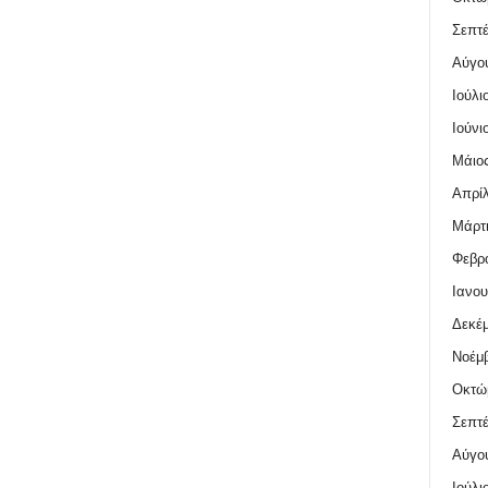
Σεπτέ
Αύγο
Ιούλι
Ιούνι
Μάιος
Απρίλ
Μάρτι
Φεβρο
Ιανου
Δεκέμ
Νοέμβ
Οκτώ
Σεπτέ
Αύγο
Ιούλι