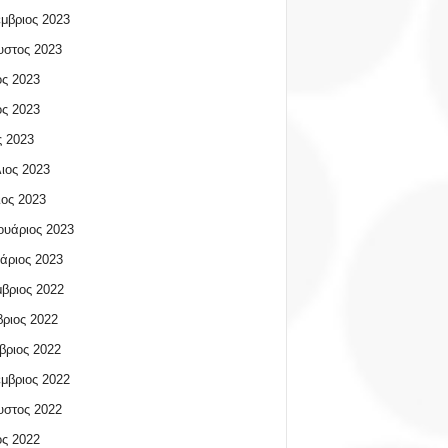
μβριος 2023
υστος 2023
ος 2023
ος 2023
 2023
ιος 2023
ος 2023
υάριος 2023
άριος 2023
βριος 2022
ριος 2022
βριος 2022
μβριος 2022
υστος 2022
ος 2022