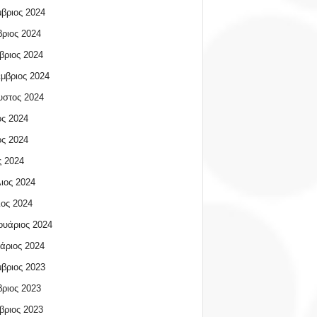
βριος 2024
ριος 2024
βριος 2024
μβριος 2024
υστος 2024
ος 2024
ος 2024
 2024
ιος 2024
ος 2024
υάριος 2024
άριος 2024
βριος 2023
ριος 2023
βριος 2023