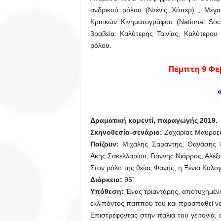
ανδρικού ρόλου (Ντένις Χόπερ) , Μέγα
Κριτικών Κινηματογράφου (National Soc
βραβεία: Καλύτερης Ταινίας, Καλύτερου
ρόλου.
Πέμπτη 9 Φεβ
Δραματική κομεντί, παραγωγής 2019.
Σκηνοθεσία-σενάριο:
Ζαχαρίας Μαυροε
Παίζουν:
Μιχάλης Σαράντης, Θανάσης 
Άκης Σακελλαρίου, Γιάννης Νιάρρος, Αλ
Στον ρόλο της θείας Φανής, η Ξένια Καλ
Διάρκεια:
95´
Υπόθεση:
Ένας τριαντάρης, αποτυχημένο
εκλιπόντος παππού του και προσπαθεί να 
Επιστρέφοντας στην παλιά του γειτονιά, ο