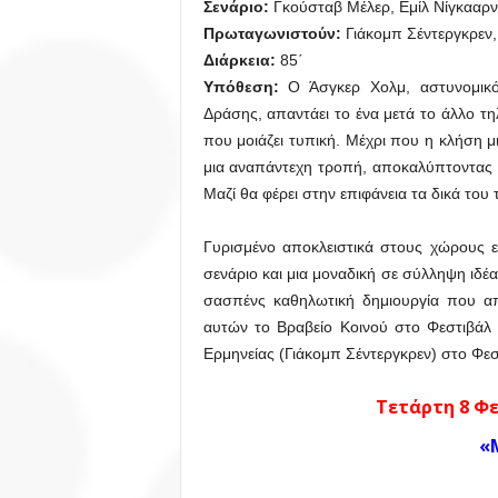
Σενάριο:
Γκούσταβ Μέλερ, Εμίλ Νίγκααρ
Πρωταγωνιστούν:
Γιάκομπ Σέντεργκρεν,
Διάρκεια:
85΄
Υπόθεση:
Ο Άσγκερ Χολμ, αστυνομικός
Δράσης, απαντάει το ένα μετά το άλλο τη
που μοιάζει τυπική. Μέχρι που η κλήση μ
μια αναπάντεχη τροπή, αποκαλύπτοντας έ
Μαζί θα φέρει στην επιφάνεια τα δικά του
Γυρισμένο αποκλειστικά στους χώρους 
σενάριο και μια μοναδική σε σύλληψη ιδέ
σασπένς καθηλωτική δημιουργία που απ
αυτών το Βραβείο Κοινού στο Φεστιβάλ 
Ερμηνείας (Γιάκομπ Σέντεργκρεν) στο Φε
Τετάρτη 8 Φε
«