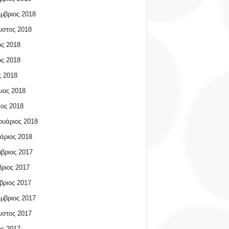
μβριος 2018
υστος 2018
ος 2018
ος 2018
 2018
ιος 2018
ος 2018
υάριος 2018
άριος 2018
βριος 2017
ριος 2017
βριος 2017
μβριος 2017
υστος 2017
ος 2017