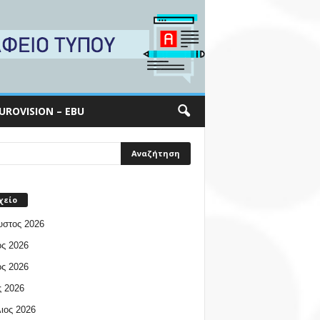
UROVISION – EBU
χείο
υστος 2026
ος 2026
ος 2026
 2026
ιος 2026