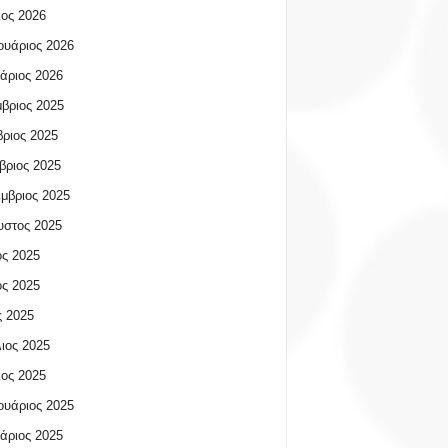
ος 2026
υάριος 2026
άριος 2026
βριος 2025
ριος 2025
βριος 2025
μβριος 2025
υστος 2025
ος 2025
ος 2025
 2025
ιος 2025
ος 2025
υάριος 2025
άριος 2025