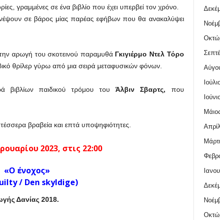
ρίες, γραμμένες σε ένα βιβλίο που έχει υπερβεί τον χρόνο.
Δεκέμ
ανέψουν σε βάρος μίας παρέας εφήβων που θα ανακαλύψει
Νοέμβ
Οκτώ
Σεπτέ
 την αρωγή του σκοτεινού παραμυθά
Γκιγιέρμο Ντελ Τόρο
βικό θρίλερ γύρω από μια σειρά μεταφυσικών φόνων.
Αύγο
Ιούλι
ειρά βιβλίων παιδικού τρόμου του
Άλβιν Σβαρτς,
που
Ιούνι
Μάιος
 τέσσερα βραβεία και επτά υποψηφιότητες.
Απρίλ
Μάρτι
ρουαρίου 2023, στις 22:00
Φεβρο
«Ο ένοχος»
Ιανου
uilty / Den skyldige)
Δεκέμ
γής Δανίας 2018.
Νοέμβ
Οκτώ