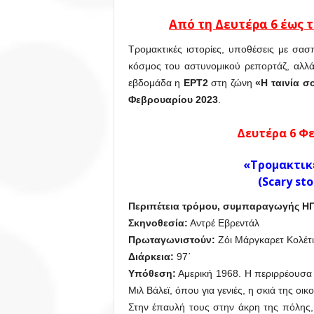
Από τη Δευτέρα 6 έως 
Τρομακτικές ιστορίες, υποθέσεις με σασ
κόσμος του αστυνομικού ρεπορτάζ, αλλά 
εβδομάδα η
ΕΡΤ2
στη ζώνη
«Η ταινία σ
Φεβρουαρίου 2023
.
Δευτέρα 6 Φε
«Τρομακτικέ
(Scary sto
Περιπέτεια τρόμου, συμπαραγωγής ΗΠ
Σκηνοθεσία:
Αντρέ Εβρεντάλ
Πρωταγωνιστούν:
Ζόι Μάργκαρετ Κολέτι,
Διάρκεια
:
97΄
Υπόθεση:
Αμερική 1968. Η περιρρέουσα 
Μιλ Βάλεϊ, όπου για γενιές, η σκιά της οι
Στην έπαυλή τους στην άκρη της πόλης, 