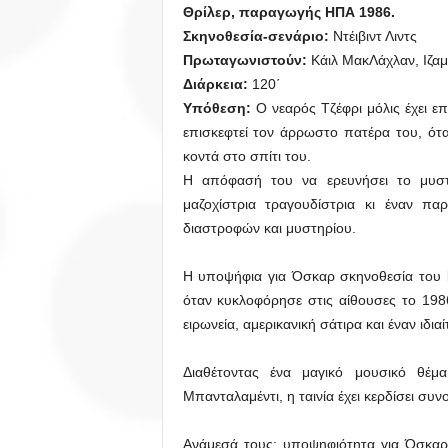
Θρίλερ, παραγωγής ΗΠΑ 1986.
Σκηνοθεσία-σενάριο:
Ντέιβιντ Λιντς
Πρωταγωνιστούν:
Κάιλ ΜακΛάχλαν, Ιζαμπ
Διάρκεια
:
120΄
Υπόθεση:
Ο νεαρός Τζέφρι μόλις έχει ε
επισκεφτεί τον άρρωστο πατέρα του, ότα
κοντά στο σπίτι του.
Η απόφασή του να ερευνήσει το μυστ
μαζοχίστρια τραγουδίστρια κι έναν πα
διαστροφών και μυστηρίου.
Η υποψήφια για Όσκαρ σκηνοθεσία του
όταν κυκλοφόρησε στις αίθουσες το 198
ειρωνεία, αμερικανική σάτιρα και έναν ιδι
Διαθέτοντας ένα μαγικό μουσικό θέμ
Μπανταλαμέντι, η ταινία έχει κερδίσει συ
Ανάμεσά τους: υποψηφιότητα για Όσκαρ