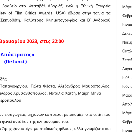
 βραβείο στο Φεστιβάλ Αβοριάζ. ενώ η Εθνική Εταιρεία
Μάρτι
iety of Film Critics Awards, USA) έδωσε στην ταινία τα
Φεβρο
 Σκηνοθέτη, Καλύτερης Κινηματογραφίας και Β΄ Ανδρικού
Ιανου
Δεκέμ
ρουαρίου 2023, στις 22:00
Νοέμβ
Οκτώ
«Απόστρατος»
Σεπτέ
(Defunct)
Αύγο
Ιούλι
ιδής
Παπαγεωργίου, Γιώτα Φέστα, Αλέξανδρος Μαυρόπουλος,
Ιούνι
έξανδρος Χρυσανθόπουλος, Ναταλία Χατζή, Μαίρη Μηνά
Μάιος
ογεροπούλου
Απρίλ
Μάρτι
ς εισαγωγέας μηχανών εσπρέσο, μετακομίζει στο σπίτι του
φανεί αντάξιος της κληρονομιάς του.
Φεβρο
 Άρης ξανασμίγει με παιδικούς φίλους, αλλά γνωρίζεται και
Ιανου