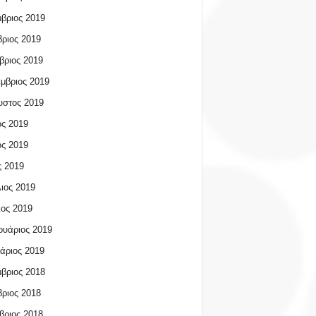
βριος 2019
ριος 2019
βριος 2019
μβριος 2019
υστος 2019
ος 2019
ος 2019
 2019
ιος 2019
ος 2019
υάριος 2019
άριος 2019
βριος 2018
ριος 2018
βριος 2018