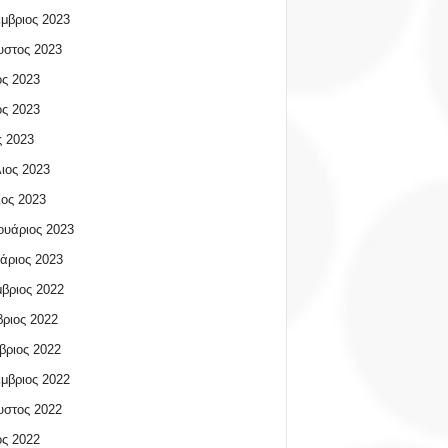
μβριος 2023
υστος 2023
ος 2023
ος 2023
 2023
ιος 2023
ος 2023
υάριος 2023
άριος 2023
βριος 2022
ριος 2022
βριος 2022
μβριος 2022
υστος 2022
ος 2022