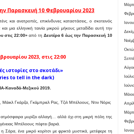
Μάρτι
την Παρασκευή 10 Φεβρ
ουαρίου
2023
Φεβρο
πένς και ανατροπές, επικίνδυνες καταστάσεις, ο σκοτεινός
Ιανου
και μια ελληνική ταινία μικρού μήκους μεταδίδει αυτή την
Δεκέμ
ου στις 22:00»
από τη
Δευτέρα 6
έως την
Παρασκευή 10
Νοέμβ
Οκτώ
βρουαρίου 2023, στις 22:00
Σεπτέ
Αύγο
ς ιστορίες στο σκοτάδι»
Ιούλι
ries to tell in the dark)
Ιούνι
Α-Καναδά-Μεξικού 2019.
Μάιος
 Μάικλ Γκάρζα, Γκάμπριελ Ρας, Τζιλ Μπέλοους, Ντιν Νόρις
Απρίλ
Μάρτι
ατμόσφαιρα μυρίζει αλλαγή… αλλά όχι στη μικρή πόλη της
Φεβρο
κογένειας Μπέλοους πέφτει βαριά.
Ιανου
η Σάρα, ένα μικρό κορίτσι με φρικτά μυστικά, μετέφερε τη