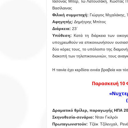
Ιάσονας Μίτερ, Ιώ Λατουσάκη, Κώστας Π
Βασίλαινας
Φιλική συμμετοχή:
Γιώργος Μιχαλάκης,
Αφηγητής:
Δημήτρης Μπίτος
Διάρκεια
:
23΄
Υπόθεση:
Κατά τη διάρκεια των οικογ
υποχρεωθούν να επικοινωνήσουν ουσιαστι
δύο κόρες τους, το υπόλοιπο της διαμον
διακοπή των τηλεπικοινωνιών, τους αναγ
Η ταινία έχει κερδίσει εννέα βραβεία και
Παρασκευή 10 Φ
«Νυχτε
Δραματικό θρίλερ, παραγωγής ΗΠΑ 20
Σκηνοθεσία-σενάριο:
Νταν Γκιλρόι
Πρωταγωνιστούν:
Τζέικ Τζίλενχαλ, Ρεν