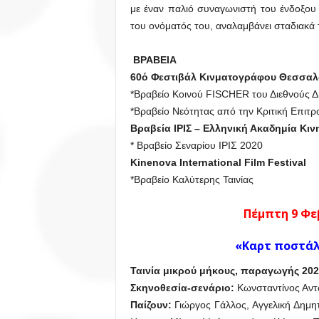
με έναν παλιό συναγωνιστή του ένδοξου
του ονόματός του, αναλαμβάνει σταδιακά
ΒΡΑΒΕΙΑ
60ό Φεστιβάλ Κινματογράφου Θεσσαλ
*Βραβείο Κοινού FISCHER του Διεθνούς Δ
*Βραβείο Νεότητας από την Κριτική Επιτ
Βραβεία ΙΡΙΣ – Ελληνική Ακαδημία Κι
* Βραβείο Σεναρίου ΙΡΙΣ 2020
Kinenova International Film Festival
*Βραβείο Καλύτερης Ταινίας
Πέμπτη 9 Φεβ
«Καρτ ποστάλ
Ταινία μικρού μήκους, παραγωγής
202
Σκηνοθεσία-σενάριο:
Κωνσταντίνος Αν
Παίζουν:
Γιώργος Γάλλος, Αγγελική Δημ