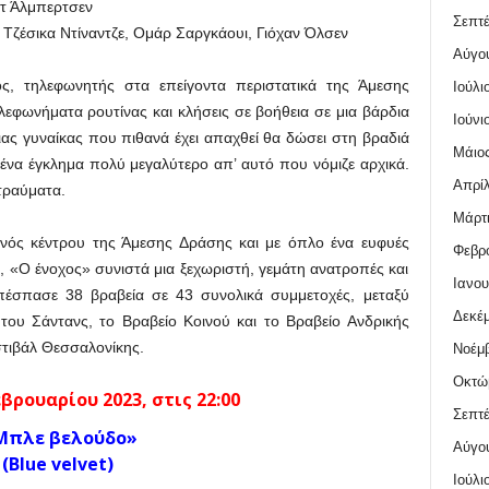
ντ Άλμπερτσεν
Σεπτέ
 Τζέσικα Ντίναντζε, Ομάρ Σαργκάουι, Γιόχαν Όλσεν
Αύγο
, τηλεφωνητής στα επείγοντα περιστατικά της Άμεσης
Ιούλι
λεφωνήματα ρουτίνας και κλήσεις σε βοήθεια σε μια βάρδια
Ιούνι
ιας γυναίκας που πιθανά έχει απαχθεί θα δώσει στη βραδιά
Μάιος
να έγκλημα πολύ μεγαλύτερο απ’ αυτό που νόμιζε αρχικά.
Απρίλ
 τραύματα.
Μάρτι
ενός κέντρου της Άμεσης Δράσης και με όπλο ένα ευφυές
Φεβρο
α, «Ο ένοχος» συνιστά μια ξεχωριστή, γεμάτη ανατροπές και
Ιανου
έσπασε 38 βραβεία σε 43 συνολικά συμμετοχές, μεταξύ
Δεκέμ
του Σάντανς, το Βραβείο Κοινού και το Βραβείο Ανδρικής
στιβάλ Θεσσαλονίκης.
Νοέμβ
Οκτώ
βρουαρίου 2023, στις 22:00
Σεπτέ
Μπλε βελούδο»
Αύγο
(Blue velvet)
Ιούλι