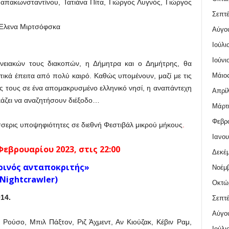
απακωνσταντίνου, Τατιάνα Πίτα, Γιώργος Λυγνός, Γιώργος
Σεπτέ
 Έλενα Μιρτσόφσκα
Αύγο
Ιούλι
Ιούνι
ενειακών τους διακοπών, η Δήμητρα και ο Δημήτρης, θα
Μάιος
κά έπειτα από πολύ καιρό. Καθώς υπομένουν, μαζί με τις
ής τους σε ένα απομακρυσμένο ελληνικό νησί, η αναπάντεχη
Απρίλ
κάζει να αναζητήσουν διέξοδο…
Μάρτι
Φεβρο
 τέσσερις υποψηφιότητες σε διεθνή Φεστιβάλ μικρού μήκους
.
Ιανου
εβρουαρίου 2023, στις 22:00
Δεκέμ
ρινός ανταποκριτής»
Νοέμβ
(Nightcrawler)
Οκτώ
14.
Σεπτέ
Αύγο
έ Ρούσο, Μπιλ Πάξτον, Ριζ Άχμεντ, Αν Κιούζακ, Κέβιν Ραμ,
Ιούλι