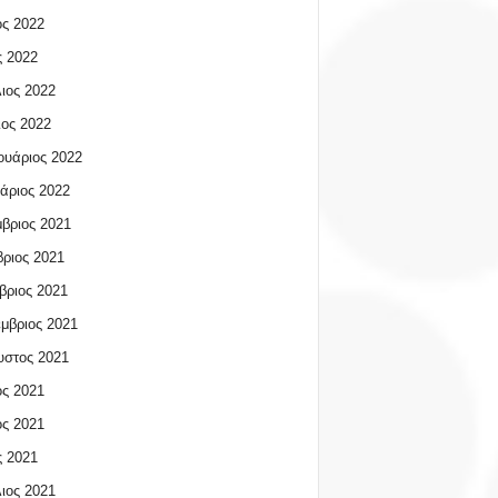
ος 2022
 2022
ιος 2022
ος 2022
υάριος 2022
άριος 2022
βριος 2021
ριος 2021
βριος 2021
μβριος 2021
υστος 2021
ος 2021
ος 2021
 2021
ιος 2021