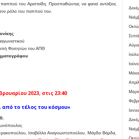
 παππού του Αριστείδη. Προσπαθώντας να φανεί αντάξιος
Δεκέμ
 τον ρόλο του παππού του.
Νοέμβ
Οκτώ
ονίκης
Σεπτέ
ιαγωνιστικού
Αύγο
ροπή Φοιτητών του ΑΠΘ
Ιούλι
νηματογράφου
Ιούνι
Μάιος
Απρίλ
Μάρτι
ρουαρίου 2023, στις 23:40
Φεβρο
 από το τέλος του κόσμου»
Ιανου
0.
Δεκέμ
τωνόπουλος
Νοέμβ
ητρακοπούλου, Ισαβέλλα Αναγνωστοπούλου, Μάγδα Βάρδα,
Οκτώ