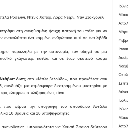
Ιούνι
Μάιος
έλα Ροσελίνι, Ντένις Χόπερ, Λόρα Ντερν, Ντιν Στόκγουελ
Απρίλ
πιστρέψει στη συνηθισμένη ήσυχη πατρική του πόλη για να
Μάρτι
ν ανακαλύπτει ένα κομμένο ανθρώπινο αυτί σε ένα λιβάδι
Φεβρο
Ιανου
ήριο παράλληλα με την αστυνομία, τον οδηγεί σε μια
Δεκέμ
ρανοϊκό γκάγκστερ, καθώς και σε έναν σκοτεινό κόσμο
Νοέμβ
Οκτώ
Ντέιβιντ Λιντς
στο «Μπλε βελούδο», που προκάλεσε σοκ
Σεπτέ
6, συνδυάζει μια ατμόσφαιρα διεστραμμένου μυστηρίου με
Αύγο
αίτερο, ελαφρώς στυλιζαρισμένο, τόνο.
Ιούλι
α, που φέρνει την υπογραφή του σπουδαίου Άντζελο
Ιούνι
νολικά 18 βραβεία και 18 υποψηφιότητες
Μάιος
Απρίλ
 σκηνοθεσίας, υποψηφιότητα για Χρυσή Σφαίρα δεύτερου