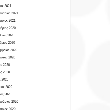
ος 2021
υάριος 2021
άριος 2021
βριος 2020
ριος 2020
βριος 2020
μβριος 2020
υστος 2020
ος 2020
ος 2020
 2020
ιος 2020
ος 2020
υάριος 2020
άριος 2020