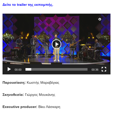
Δείτε το trailer της εκπομπής.
Πρόγραμμα
Αναπαραγωγής
Βίντεο
00:00
00:36
Παρουσίαση:
Κωστής Μαραβέγιας
Σκηνοθεσία:
Γιώργος Μουκάνης
Executive producer:
Βίκυ Λάσκαρη