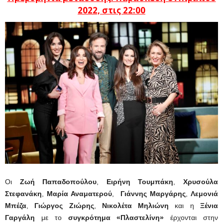
2022, στις 22:00
Οι
Ζωή Παπαδοπούλου
,
Ειρήνη Τουμπάκη
,
Χρυσούλα
Στεφανάκη
,
Μαρία Αναματερού
,
Γιάννης Μαργάρης
,
Λεμονιά
Μπέζα
,
Γιώργος Ζιώρης
,
Νικολέτα Μηλιώνη
και η
Ξένια
Γαργάλη
με το
συγκρότημα «Πλαστελίνη»
έρχονται στην