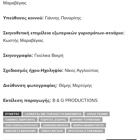
Μαραβέγιας
Υπεύθυνος κοινού:
Γιάννης Παναρίτης
Σκηνοθετική επιμέλεια εξωτερικών γυρισμάτων-σενάριο:
Κωστής Μαραβέγιας
Σκηνογραφία:
Γιούλικα Βεκρή
Σχεδιασμός ήχου-Ηχοληψία:
Νίκος Αγγλούπας
Διεύθυνση φωτογραφίας:
Θέμης Μερτύρης
Εκτέλεση παραγωγής:
B & G PRODUCTIONS
ΕΤΙΚΕΤΕΣ
«ΔΥΝΑΤΆ» ΜΕ ΤΟΝ ΚΩΣΤΉ ΜΑΡΑΒΈΓΙΑ
«ΠΛΑΣΤΕΛΊΝΗ
ΓΙΆΝΝΗΣ ΜΑΡΓΆΡΗΣ
ΓΙΏΡΓΟΣ ΖΙΏΡΗΣ
ΕΙΡΉΝΗ ΤΟΥΜΠΆΚΗ
ΖΩΉ ΠΑΠΑΔΟΠΟΎΛΟΥ
ΛΕΜΟΝΙΆ ΜΠΈΖΑ
ΜΑΡΊΑ ΑΝΑΜΑΤΕΡΟΎ
ΝΙΚΟΛΈΤΑ ΜΗΛΙΏΝΗ
ΞΈΝΙΑ ΓΑΡΓΆΛΗ
ΧΡΥΣΟΎΛΑ ΣΤΕΦΑΝΆΚΗ