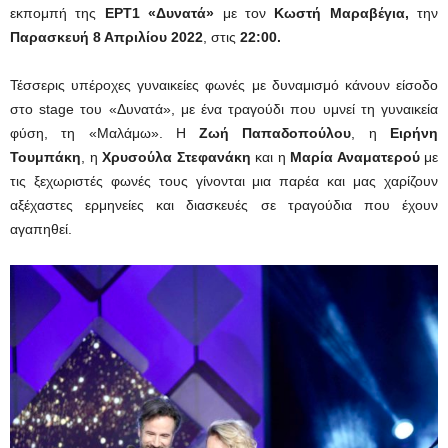
εκπομπή της
ΕΡΤ1 «Δυνατά»
με τον
Κωστή Μαραβέγια,
την
Παρασκευή 8 Απριλίου 2022
, στις
22:00.
Τέσσερις υπέροχες γυναικείες φωνές με δυναμισμό κάνουν είσοδο
στο stage του «Δυνατά», με ένα τραγούδι που υμνεί τη γυναικεία
φύση, τη «Μαλάμω». Η
Ζωή Παπαδοπούλου
, η
Ειρήνη
Τουμπάκη
, η
Χρυσούλα Στεφανάκη
και η
Μαρία Αναματερού
με
τις ξεχωριστές φωνές τους γίνονται μια παρέα και μας χαρίζουν
αξέχαστες ερμηνείες και διασκευές σε τραγούδια που έχουν
αγαπηθεί.