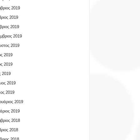
βριος 2019
ριος 2019
βριος 2019
μβριος 2019
υστος 2019
ος 2019
ος 2019
 2019
ιος 2019
ος 2019
υάριος 2019
άριος 2019
βριος 2018
ριος 2018
βριος 2018