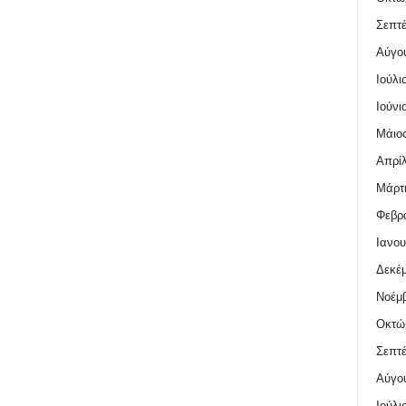
Σεπτέ
Αύγο
Ιούλι
Ιούνι
Μάιος
Απρίλ
Μάρτι
Φεβρο
Ιανου
Δεκέμ
Νοέμβ
Οκτώ
Σεπτέ
Αύγο
Ιούλι