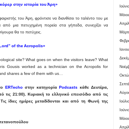
κόρερ στην ιστορία του Άρη»
Ιούνι
Μάιος
ιριστής του Άρη, φρόντισε να διανθίσει το ταλέντο του με
Απρίλ
ά από μια πετυχημένη πορεία στα γήπεδα, συνεχίζει να
σίγουρα θα το πετύχεις.
Μάρτι
Φεβρο
Lord” of the Acropolis»
Ιανου
Δεκέμ
ological site? What goes on when the visitors leave? What
iris Gousis worked as a technician on the Acropolis for
Νοέμβ
 and shares a few of them with us…
Οκτώ
Σεπτέ
στο
ERTecho
στην κατηγορία
Podcasts
κάθε Δευτέρα,
Αύγο
ό τις 21:00). Κυριακή το ελληνικό επεισόδιο από τις
 Τις ίδιες ημέρες μεταδίδονται και από τη Φωνή της
Ιούλι
Ιούνι
Μάιος
πετανοπούλου
Απρίλ