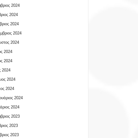
βριος 2024
ριος 2024
βριος 2024
μβριος 2024
υστος 2024
ος 2024
ος 2024
 2024
ιος 2024
ος 2024
υάριος 2024
άριος 2024
βριος 2023
ριος 2023
βριος 2023