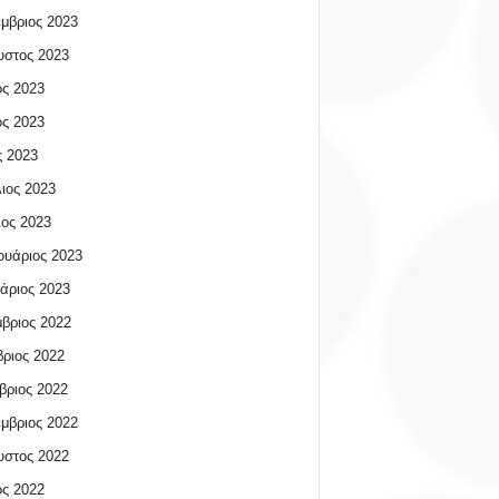
μβριος 2023
υστος 2023
ος 2023
ος 2023
 2023
ιος 2023
ος 2023
υάριος 2023
άριος 2023
βριος 2022
ριος 2022
βριος 2022
μβριος 2022
υστος 2022
ος 2022