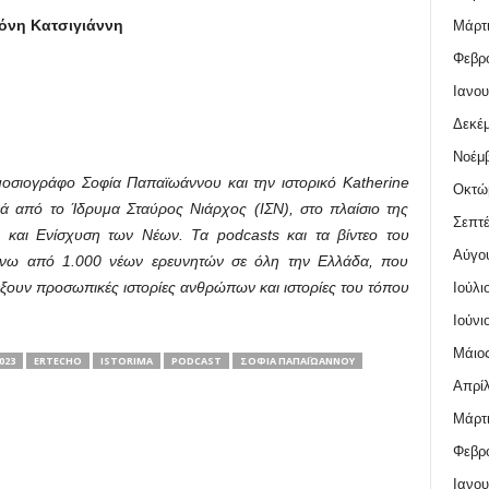
όνη Κατσιγιάννη
Μάρτι
Φεβρο
Ιανου
Δεκέμ
Νοέμβ
οσιογράφο Σοφία Παπαϊωάννου και την ιστορικό Katherine
Οκτώ
ρεά από το Ίδρυμα Σταύρος Νιάρχος (ΙΣΝ), στο πλαίσιο της
Σεπτέ
 και Ενίσχυση των Νέων. Τα podcasts και τα βίντεο του
Αύγο
άνω από 1.000 νέων ερευνητών σε όλη την Ελλάδα, που
ξουν προσωπικές ιστορίες ανθρώπων και ιστορίες του τόπου
Ιούλι
Ιούνι
Μάιος
023
ERTECHO
ISTORIMA
PODCAST
ΣΟΦΊΑ ΠΑΠΑΪΩΆΝΝΟΥ
Απρίλ
Μάρτι
Φεβρο
Ιανου