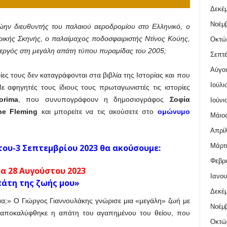
Δεκέμ
Νοέμβ
ώην διευθυντής του παλαιού αεροδρομίου στο Ελληνικό, ο
ρικής Σκηνής, ο παλαίμαχος ποδοσφαιριστής Ντίνος Κούης,
Οκτώ
ργός στη μεγάλη απάτη τύπου πυραμίδας του 2005;
Σεπτέ
Αύγο
ίες τους δεν καταγράφονται στα βιβλία της Ιστορίας και που
Ιούλι
 αφηγητές τους ίδιους τους πρωταγωνιστές τις ιστορίες
torima
, που συνυπογράφουν η δημοσιογράφος
Σοφία
Ιούνι
ne Fleming
και μπορείτε να τις ακούσετε στο
ομώνυμο
Μάιος
Απρίλ
Μάρτι
του-3 Σεπτεμβρίου 2023 θα ακούσουμε:
Φεβρο
α 28 Αυγούστου 2023
Ιανου
άτη της ζωής μου»
Δεκέμ
ήμα;» Ο Γιώργος Γιαννουλάκης γνώρισε μια «μεγάλη» ζωή με
Νοέμβ
ου αποκαλύφθηκε η απάτη του αγαπημένου του θείου, που
Οκτώ