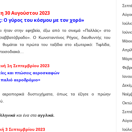
Σεπτέ
η 30 Αυγούστου 2023
Αύγο
: Ο γύρος του κόσμου με τον χορό»
Ιούλι
ι ήταν στην εφηβεία, έξω από το σινεμά «Παλλάς» στο
Ιούνι
ο σαββατόβραδο». Ο Κωνσταντίνος Ρήγος, διευθυντής του
Μάιος
 θυμάται τα πρώτα του ταξίδια στο εξωτερικό: Τιφλίδα,
Απρίλ
επεισοδιακά…
Μάρτι
υή 1η Σεπτεμβρίου 2023
Φεβρο
είες και πτώσεις αεροσκαφών
Ιανου
 παλιό αεροδρόμιο»
Δεκέμ
ρα αεροπορικά δυστυχήματα, όπως τα έζησε ο πρώην
Νοέμβ
ύ.
Οκτώ
Σεπτέ
λληνικά
και ένα στα
αγγλικά.
Αύγο
κή 3 Σεπτεμβρίου 2023
Ιούλι