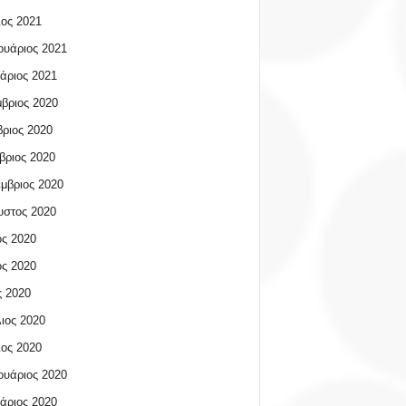
ος 2021
υάριος 2021
άριος 2021
βριος 2020
ριος 2020
βριος 2020
μβριος 2020
υστος 2020
ος 2020
ος 2020
 2020
ιος 2020
ος 2020
υάριος 2020
άριος 2020