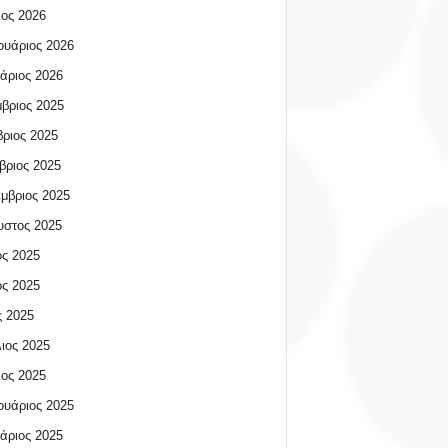
ος 2026
υάριος 2026
άριος 2026
βριος 2025
ριος 2025
βριος 2025
μβριος 2025
υστος 2025
ος 2025
ος 2025
 2025
ιος 2025
ος 2025
υάριος 2025
άριος 2025