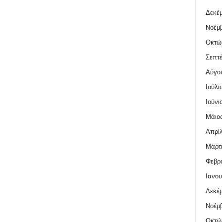
Δεκέμ
Νοέμβ
Οκτώ
Σεπτέ
Αύγο
Ιούλι
Ιούνι
Μάιος
Απρίλ
Μάρτι
Φεβρο
Ιανου
Δεκέμ
Νοέμβ
Οκτώ