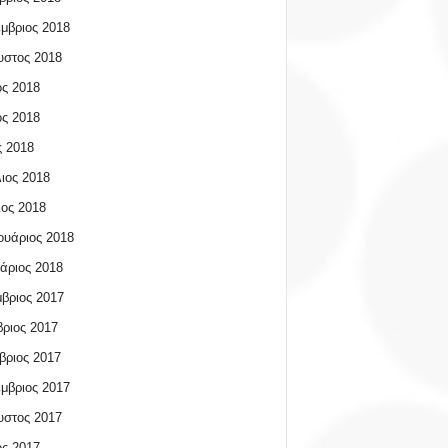
μβριος 2018
υστος 2018
ος 2018
ος 2018
 2018
ιος 2018
ος 2018
υάριος 2018
άριος 2018
βριος 2017
ριος 2017
βριος 2017
μβριος 2017
υστος 2017
ος 2017