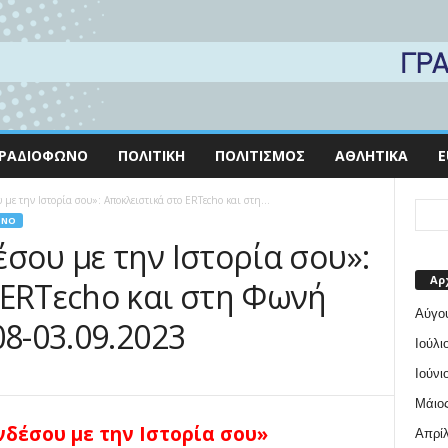
ΡΑΔΙΌΦΩΝΟ
ΠΟΛΙΤΙΚΉ
ΠΟΛΙΤΙΣΜΌΣ
ΑΘΛΗΤΙΚΆ
E
με την Ιστορία σου»: Αποκλειστικά στο ERTεcho και στη...
ΩΝΟ
σου με την Ιστορία σου»:
Αρ
 ERTεcho και στη Φωνή
Αύγο
08-03.09.2023
Ιούλι
Ιούνι
Μάιος
νδέσου με την Ιστορία σου»
Απρίλ