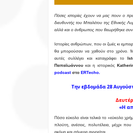
Πόσες ιστορίες έχουν να μας πουν ο πρ
διευθυντής του Μπαλέτου της Εθνικής Λυ
αλλά και ο άνθρωπος που θεωρήθηκε συνε
Ιστορίες ανθρώπων, που οι ζωές κι εμπειρ
θα μπορούσαν να χαθούν στο χρόνο. Με
αυτές συλλέγει και καταγράφει το
Is
Παπαϊωάννου
και η ιστορικός
Katheri
podcast
στο
ERTecho
.
Την εβδομάδα 28 Αυγούσ
Δευτέρ
«Η απ
Πόσο εύκολο είναι τελικά το «εύκολο χρ
πλούτη, ανέσεις, πολυτέλεια, μέχρι π
ακόμη και σήμερα αγνοείται.