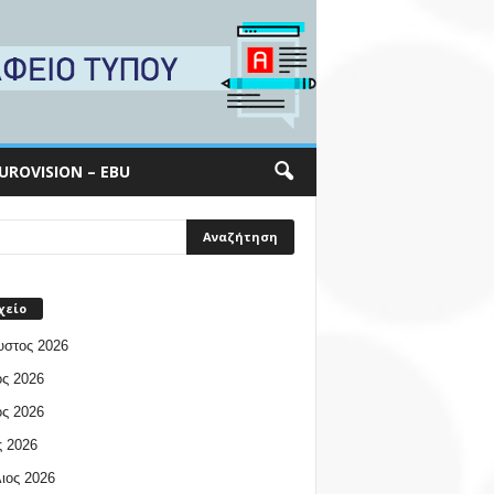
UROVISION – EBU
χείο
υστος 2026
ος 2026
ος 2026
 2026
ιος 2026