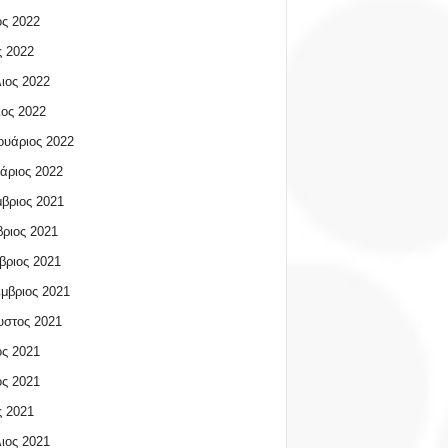
ος 2022
 2022
ιος 2022
ος 2022
υάριος 2022
άριος 2022
βριος 2021
ριος 2021
βριος 2021
μβριος 2021
υστος 2021
ος 2021
ος 2021
 2021
ιος 2021