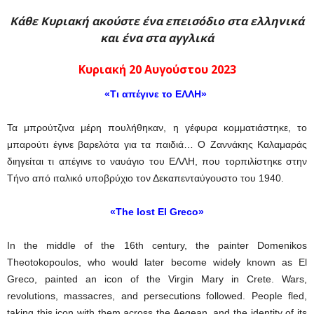
Κάθε Κυριακή ακούστε ένα επεισόδιο στα ελληνικά
και ένα στα αγγλικά
Κυριακή 20 Αυγούστου 2023
«Τι απέγινε το ΕΛΛΗ»
Τα μπρούτζινα μέρη πουλήθηκαν, η γέφυρα κομματιάστηκε, το
μπαρούτι έγινε βαρελότα για τα παιδιά… Ο Ζαννάκης Καλαμαράς
διηγείται τι απέγινε το ναυάγιο του ΕΛΛΗ, που τορπιλίστηκε στην
Τήνο από ιταλικό υποβρύχιο τον Δεκαπενταύγουστο του 1940.
«The lost El Greco»
In the middle of the 16th century, the painter Domenikos
Theotokopoulos, who would later become widely known as El
Greco, painted an icon of the Virgin Mary in Crete. Wars,
revolutions, massacres, and persecutions followed. People fled,
taking this icon with them across the Aegean, and the identity of its