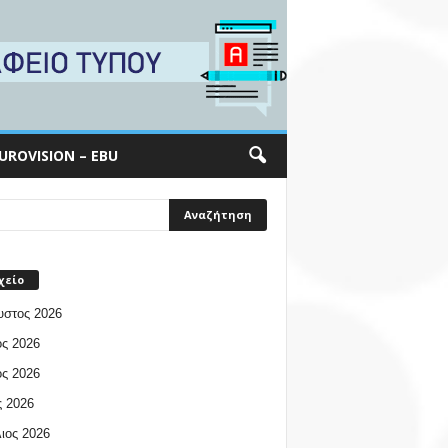
UROVISION – EBU
χείο
υστος 2026
ος 2026
ος 2026
 2026
ιος 2026