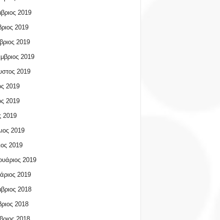
βριος 2019
ριος 2019
βριος 2019
μβριος 2019
υστος 2019
ος 2019
ος 2019
 2019
ιος 2019
ος 2019
υάριος 2019
άριος 2019
βριος 2018
ριος 2018
βριος 2018