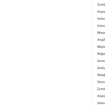
Σεπτέ
Αύγο
Ιούλι
Ιούνι
Μάιος
Απρίλ
Μάρτι
Φεβρο
Ιανου
Δεκέμ
Νοέμβ
Οκτώ
Σεπτέ
Αύγο
Ιούλι