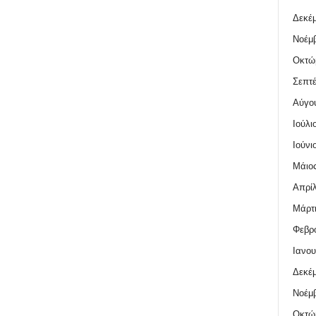
Δεκέμ
Νοέμβ
Οκτώ
Σεπτέ
Αύγο
Ιούλι
Ιούνι
Μάιος
Απρίλ
Μάρτι
Φεβρο
Ιανου
Δεκέμ
Νοέμβ
Οκτώ