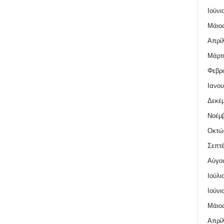
Ιούνι
Μάιος
Απρίλ
Μάρτι
Φεβρο
Ιανου
Δεκέμ
Νοέμβ
Οκτώ
Σεπτέ
Αύγο
Ιούλι
Ιούνι
Μάιος
Απρίλ