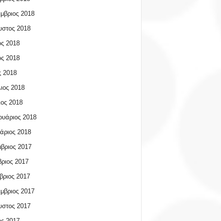
μβριος 2018
υστος 2018
ος 2018
ος 2018
 2018
ιος 2018
ος 2018
υάριος 2018
άριος 2018
βριος 2017
ριος 2017
βριος 2017
μβριος 2017
υστος 2017
ος 2017