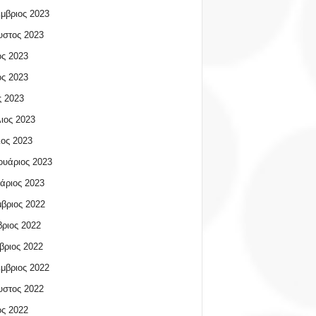
μβριος 2023
υστος 2023
ος 2023
ος 2023
 2023
ιος 2023
ος 2023
υάριος 2023
άριος 2023
βριος 2022
ριος 2022
βριος 2022
μβριος 2022
υστος 2022
ος 2022