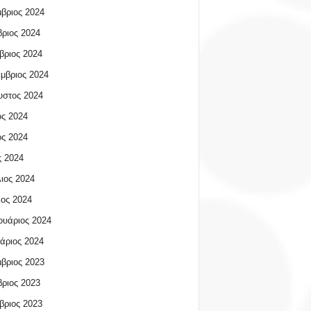
βριος 2024
ριος 2024
βριος 2024
μβριος 2024
υστος 2024
ος 2024
ος 2024
 2024
ιος 2024
ος 2024
υάριος 2024
άριος 2024
βριος 2023
ριος 2023
βριος 2023