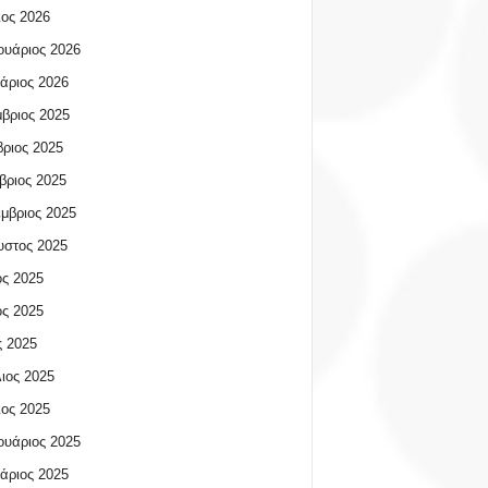
ος 2026
υάριος 2026
άριος 2026
βριος 2025
ριος 2025
βριος 2025
μβριος 2025
υστος 2025
ος 2025
ος 2025
 2025
ιος 2025
ος 2025
υάριος 2025
άριος 2025