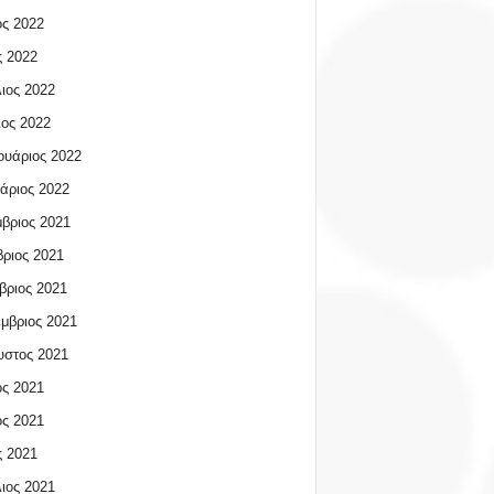
ος 2022
 2022
ιος 2022
ος 2022
υάριος 2022
άριος 2022
βριος 2021
ριος 2021
βριος 2021
μβριος 2021
υστος 2021
ος 2021
ος 2021
 2021
ιος 2021