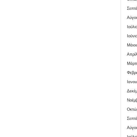
Σεπτέ
Αύγο
Ιούλι
Ιούνι
Μάιος
Απρίλ
Μάρτι
Φεβρο
Ιανου
Δεκέμ
Νοέμβ
Οκτώ
Σεπτέ
Αύγο
Ιούλι