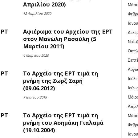
Απριλίου 2020)
Μάρτι
12 Απριλίου 2020
Φεβρο
Ιανου
ΕΡΤ
Αφιέρωμα του Αρχείου της ΕΡΤ
Δεκέμ
στον Μανώλη Ρασούλη (5
Νοέμβ
Μαρτίου 2011)
Οκτώ
4 Μαρτίου 2020
Σεπτέ
Αύγο
ΕΡΤ
Το Αρχείο της ΕΡΤ τιμά τη
Ιούλι
μνήμη της Ζωρζ Σαρή
(09.06.2012)
Ιούνι
Μάιος
7 Ιουνίου 2019
Απρίλ
ΕΡΤ
Το Αρχείο της ΕΡΤ τιμά τη
Μάρτι
μνήμη του Ασημάκη Γιαλαμά
Φεβρο
(19.10.2004)
Ιανου