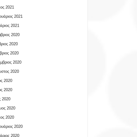
ος 2021
υάριος 2021
άριος 2021
βριος 2020
ριος 2020
βριος 2020
μβριος 2020
υστος 2020
ος 2020
ος 2020
 2020
ιος 2020
ος 2020
υάριος 2020
άριος 2020