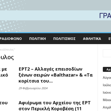
ΡΑΔΙΌΦΩΝΟ
ΠΟΛΙΤΙΚΉ
ΠΟΛΙΤΙΣΜΌΣ
ΑΘΛΗΤΙΚΆ
E
Σκιαδόπουλος"
ουλος
 με
ΕΡΤ2 – Αλλαγές επεισοδίων
Αρ
λικό
ξένων σειρών «Balthazar» & «Τα
Αύγο
κορίτσια του...
Ιούλι
29 Φεβρουαρίου 2024
Ιούνι
Μάιος
του
Αφιέρωμα του Αρχείου της ΕΡΤ
Απρίλ
στον Περικλή Κοροβέση (11