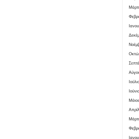
Μάρτι
Φεβρο
Ιανου
Δεκέμ
Νοέμβ
Οκτώ
Σεπτέ
Αύγο
Ιούλι
Ιούνι
Μάιος
Απρίλ
Μάρτι
Φεβρο
Ιανου