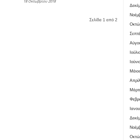
18 Οκτωβρίου 2018
Δεκέμ
Νοέμβ
Σελίδα 1 από 2
Οκτώ
Σεπτέ
Αύγο
Ιούλι
Ιούνι
Μάιος
Απρίλ
Μάρτι
Φεβρο
Ιανου
Δεκέμ
Νοέμβ
Οκτώ