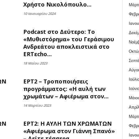
Χρήστο Νικολόπουλο...
Μάρτι
10 Ιανουαρίου 2024
Φεβρο
Ιανου
Podcast στο Δεύτερο: Το
Δεκέμ
«Μυθιστόρημα» του Γεράσιμου
Νοέμβ
Ανδρεάτου αποκλειστικά στο
Οκτώ
ERTεcho...
Σεπτέ
18 Μαΐου 2023
Αύγο
Ιούλι
ΩΝ
ΕΡΤ2 – Τροποποιήσεις
προγράμματος: «Η αυλή των
Ιούνι
χρωμάτων – Αφιέρωμα στον...
Μάιος
14 Μαρτίου 2023
Απρίλ
Μάρτι
ΩΝ
ΕΡΤ2: Η ΑΥΛΗ ΤΩΝ ΧΡΩΜΑΤΩΝ
Φεβρο
«Αφιέρωμα στον Γιάννη Σπανό»
Ιανου
– Δείτε τέσσερα...