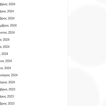
βριος 2024
ριος 2024
βριος 2024
μβριος 2024
υστος 2024
ος 2024
ος 2024
 2024
ιος 2024
ος 2024
υάριος 2024
άριος 2024
βριος 2023
ριος 2023
βριος 2023