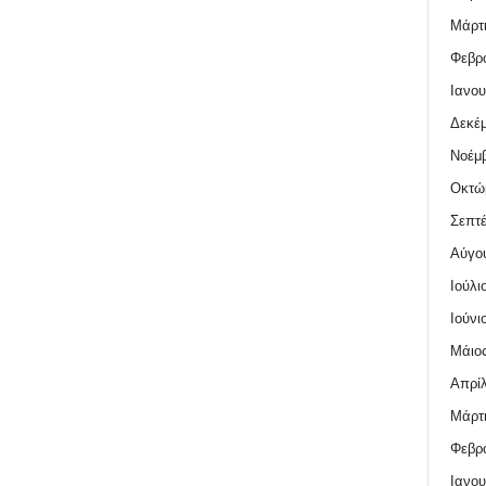
Μάρτι
Φεβρο
Ιανου
Δεκέμ
Νοέμβ
Οκτώ
Σεπτέ
Αύγο
Ιούλι
Ιούνι
Μάιος
Απρίλ
Μάρτι
Φεβρο
Ιανου