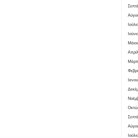
Σεπτέ
Αύγο
Ιούλι
Ιούνι
Μάιος
Απρίλ
Μάρτι
Φεβρο
Ιανου
Δεκέμ
Νοέμβ
Οκτώ
Σεπτέ
Αύγο
Ιούλι