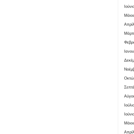
Ιούνι
Μάιος
Απρίλ
Μάρτι
Φεβρο
Ιανου
Δεκέμ
Νοέμβ
Οκτώ
Σεπτέ
Αύγο
Ιούλι
Ιούνι
Μάιος
Απρίλ