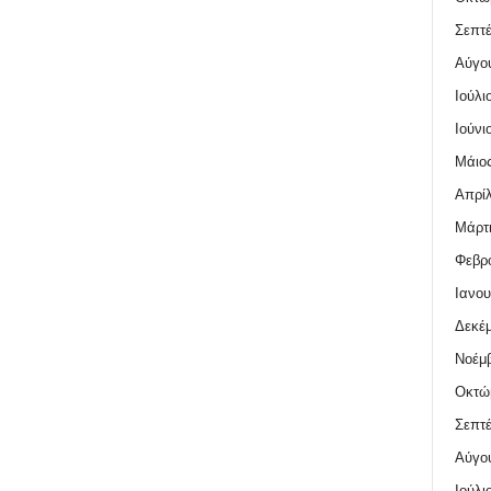
Σεπτέ
Αύγο
Ιούλι
Ιούνι
Μάιος
Απρίλ
Μάρτι
Φεβρο
Ιανου
Δεκέμ
Νοέμβ
Οκτώ
Σεπτέ
Αύγο
Ιούλι