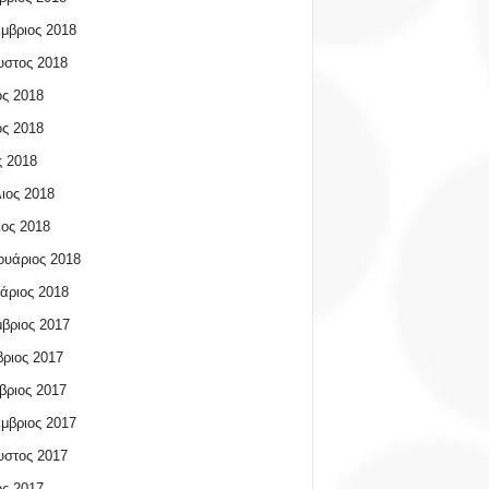
μβριος 2018
υστος 2018
ος 2018
ος 2018
 2018
ιος 2018
ος 2018
υάριος 2018
άριος 2018
βριος 2017
ριος 2017
βριος 2017
μβριος 2017
υστος 2017
ος 2017