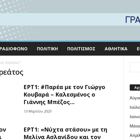
ΡΑΔΙΌΦΩΝΟ
ΠΟΛΙΤΙΚΉ
ΠΟΛΙΤΙΣΜΌΣ
ΑΘΛΗΤΙΚΆ
E
μος Ανδρεάτος"
δρεάτος
ΕΡΤ1: #Παρέα με τον Γιώργο
Αρ
Κουβαρά – Καλεσμένος ο
Αύγο
Γιάννης Μπέζος...
Ιούλι
13 Μαρτίου 2025
Ιούνι
Μάιος
ον
ΕΡΤ1: «Νύχτα στάσου» με τη
Απρίλ
ι
Μελίνα Ασλανίδου και τον