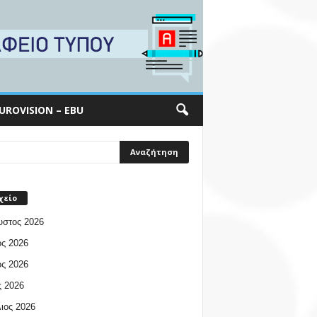
UROVISION – EBU
χείο
υστος 2026
ος 2026
ος 2026
 2026
ιος 2026