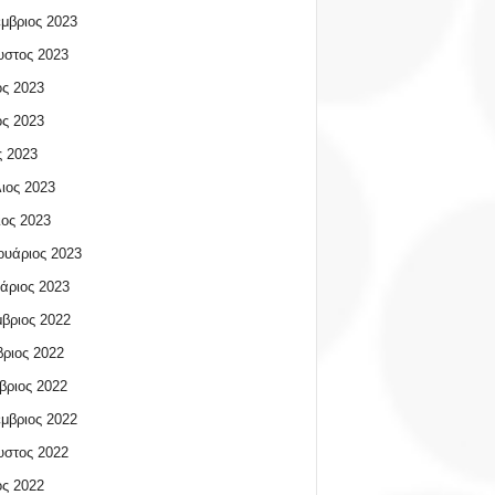
μβριος 2023
υστος 2023
ος 2023
ος 2023
 2023
ιος 2023
ος 2023
υάριος 2023
άριος 2023
βριος 2022
ριος 2022
βριος 2022
μβριος 2022
υστος 2022
ος 2022