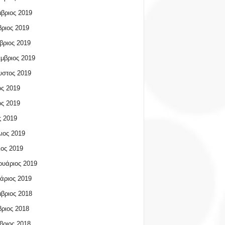
βριος 2019
ριος 2019
βριος 2019
μβριος 2019
υστος 2019
ος 2019
ος 2019
 2019
ιος 2019
ος 2019
υάριος 2019
άριος 2019
βριος 2018
ριος 2018
βριος 2018