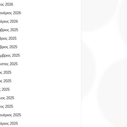
ος 2026
υάριος 2026
άριος 2026
βριος 2025
ριος 2025
βριος 2025
μβριος 2025
υστος 2025
ος 2025
ος 2025
 2025
ιος 2025
ος 2025
υάριος 2025
άριος 2025