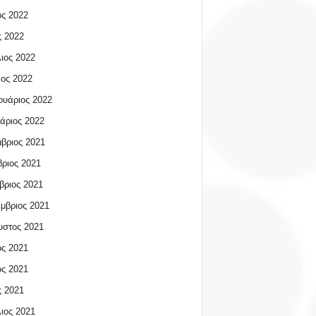
ος 2022
 2022
ιος 2022
ος 2022
υάριος 2022
άριος 2022
βριος 2021
ριος 2021
βριος 2021
μβριος 2021
υστος 2021
ος 2021
ος 2021
 2021
ιος 2021