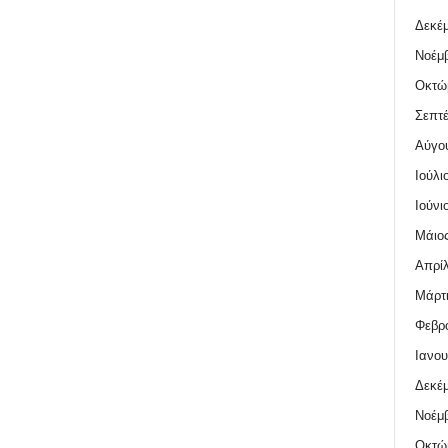
Δεκέμ
Νοέμβ
Οκτώ
Σεπτέ
Αύγο
Ιούλι
Ιούνι
Μάιος
Απρίλ
Μάρτι
Φεβρο
Ιανου
Δεκέμ
Νοέμβ
Οκτώ