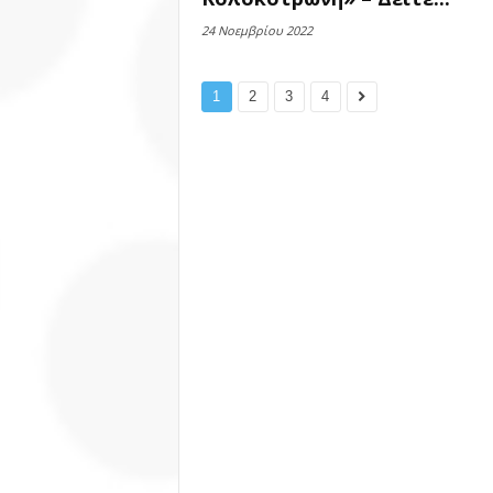
24 Νοεμβρίου 2022
1
2
3
4