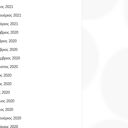
ος 2021
υάριος 2021
άριος 2021
βριος 2020
ριος 2020
βριος 2020
μβριος 2020
υστος 2020
ος 2020
ος 2020
 2020
ιος 2020
ος 2020
υάριος 2020
άριος 2020