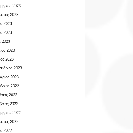
μβριος 2023
υστος 2023
ος 2023
ος 2023
 2023
ιος 2023
ος 2023
υάριος 2023
άριος 2023
βριος 2022
ριος 2022
βριος 2022
μβριος 2022
υστος 2022
ος 2022