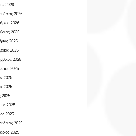
ος 2026
υάριος 2026
άριος 2026
βριος 2025
ριος 2025
βριος 2025
μβριος 2025
υστος 2025
ος 2025
ος 2025
 2025
ιος 2025
ος 2025
υάριος 2025
άριος 2025