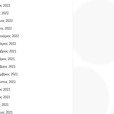
ος 2022
 2022
ιος 2022
ος 2022
υάριος 2022
άριος 2022
βριος 2021
ριος 2021
βριος 2021
μβριος 2021
υστος 2021
ος 2021
ος 2021
 2021
ιος 2021