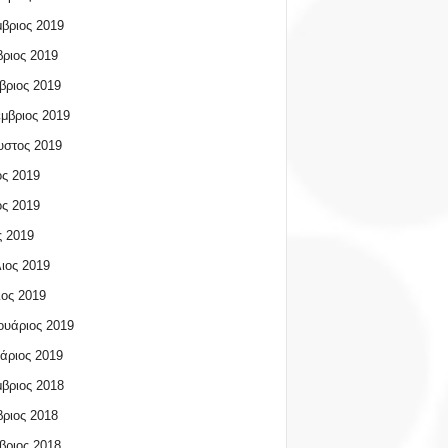
βριος 2019
ριος 2019
βριος 2019
μβριος 2019
υστος 2019
ος 2019
ος 2019
 2019
ιος 2019
ος 2019
υάριος 2019
άριος 2019
βριος 2018
ριος 2018
βριος 2018