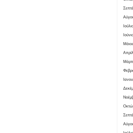
Σεπτέ
Αύγο
Ιούλι
Ιούνι
Μάιος
Απρίλ
Μάρτι
Φεβρο
Ιανου
Δεκέμ
Νοέμβ
Οκτώ
Σεπτέ
Αύγο
Ιούλι