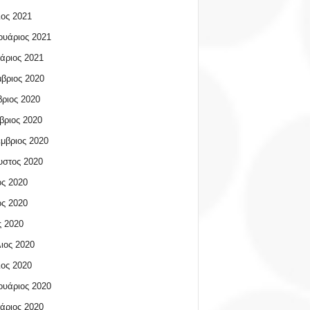
ος 2021
υάριος 2021
άριος 2021
βριος 2020
ριος 2020
βριος 2020
μβριος 2020
υστος 2020
ος 2020
ος 2020
 2020
ιος 2020
ος 2020
υάριος 2020
άριος 2020