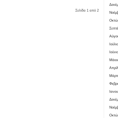
Δεκέμ
Σελίδα 1 από 2
Νοέμβ
Οκτώ
Σεπτέ
Αύγο
Ιούλι
Ιούνι
Μάιος
Απρίλ
Μάρτι
Φεβρο
Ιανου
Δεκέμ
Νοέμβ
Οκτώ