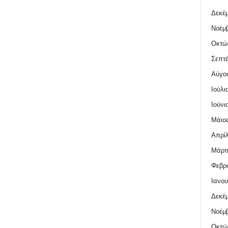
Δεκέμ
Νοέμβ
Οκτώ
Σεπτέ
Αύγο
Ιούλι
Ιούνι
Μάιος
Απρίλ
Μάρτι
Φεβρο
Ιανου
Δεκέμ
Νοέμβ
Οκτώ