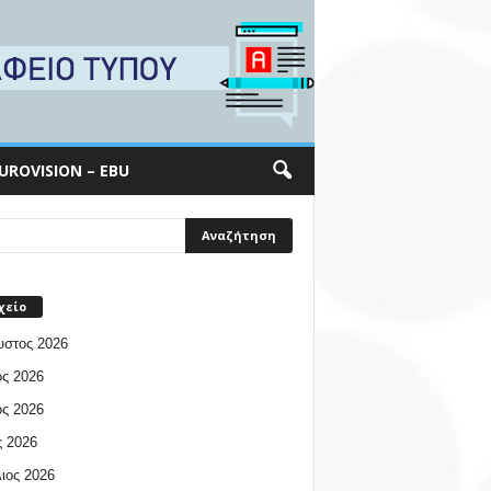
UROVISION – EBU
χείο
υστος 2026
ος 2026
ος 2026
 2026
ιος 2026