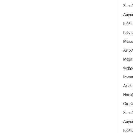
Σεπτέ
Αύγο
Ιούλι
Ιούνι
Μάιος
Απρίλ
Μάρτι
Φεβρο
Ιανου
Δεκέμ
Νοέμβ
Οκτώ
Σεπτέ
Αύγο
Ιούλι