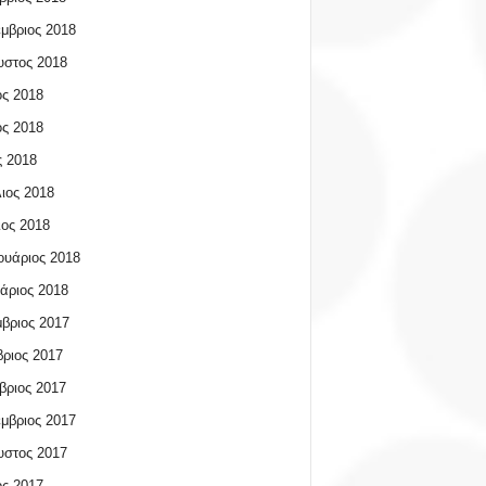
μβριος 2018
υστος 2018
ος 2018
ος 2018
 2018
ιος 2018
ος 2018
υάριος 2018
άριος 2018
βριος 2017
ριος 2017
βριος 2017
μβριος 2017
υστος 2017
ος 2017