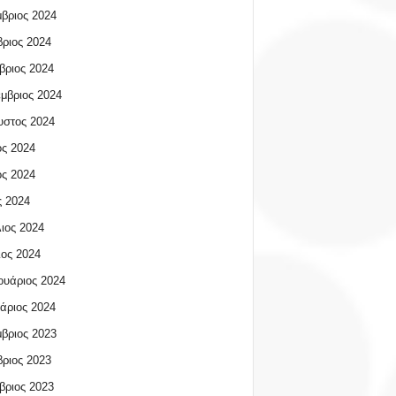
βριος 2024
ριος 2024
βριος 2024
μβριος 2024
υστος 2024
ος 2024
ος 2024
 2024
ιος 2024
ος 2024
υάριος 2024
άριος 2024
βριος 2023
ριος 2023
βριος 2023