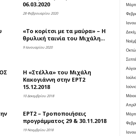
06.03.2020
Μάρτι
28 Φεβρουαρίου 2020
Φεβρο
Ιανου
υ
«Το κορίτσι με τα μαύρα» – Η
Δεκέμ
θρυλική ταινία του Μιχάλη...
Νοέμβ
9 Ιανουαρίου 2020
Οκτώ
Σεπτέ
Αύγο
ΚΟΣ
Η «Στέλλα» του Μιχάλη
Ιούλι
Κακογιάννη στην ΕΡΤ2
15.12.2018
Ιούνι
Μάιος
10 Δεκεμβρίου 2018
Απρίλ
την
ΕΡΤ2 – Τροποποιήσεις
Μάρτι
προγράμματος 29 & 30.11.2018
Φεβρο
19 Νοεμβρίου 2018
Ιανου