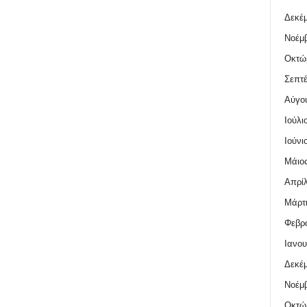
Δεκέμ
Νοέμβ
Οκτώ
Σεπτέ
Αύγο
Ιούλι
Ιούνι
Μάιος
Απρίλ
Μάρτι
Φεβρο
Ιανου
Δεκέμ
Νοέμβ
Οκτώ