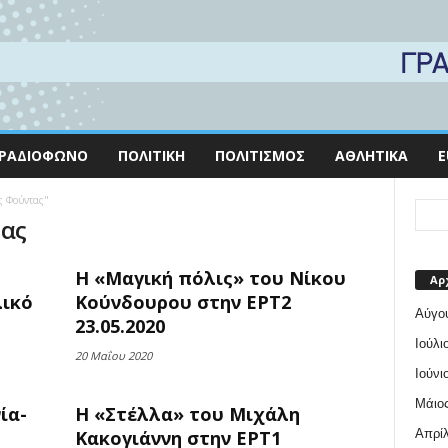
ΡΑΔΙΌΦΩΝΟ
ΠΟΛΙΤΙΚΉ
ΠΟΛΙΤΙΣΜΌΣ
ΑΘΛΗΤΙΚΆ
E
ς Φούντας"
τας
Η «Μαγική πόλις» του Νίκου
Αρ
λικό
Κούνδουρου στην ΕΡΤ2
Αύγο
23.05.2020
Ιούλι
20 Μαΐου 2020
Ιούνι
Μάιος
ία-
Η «Στέλλα» του Μιχάλη
Απρίλ
Κακογιάννη στην ΕΡΤ1