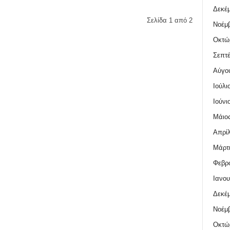
Δεκέμ
Σελίδα 1 από 2
Νοέμβ
Οκτώ
Σεπτέ
Αύγο
Ιούλι
Ιούνι
Μάιος
Απρίλ
Μάρτι
Φεβρο
Ιανου
Δεκέμ
Νοέμβ
Οκτώ