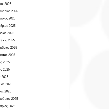
ος 2026
υάριος 2026
άριος 2026
βριος 2025
ριος 2025
βριος 2025
μβριος 2025
υστος 2025
ος 2025
ος 2025
 2025
ιος 2025
ος 2025
υάριος 2025
άριος 2025