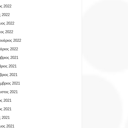
ος 2022
 2022
ιος 2022
ος 2022
υάριος 2022
άριος 2022
βριος 2021
ριος 2021
βριος 2021
μβριος 2021
υστος 2021
ος 2021
ος 2021
 2021
ιος 2021