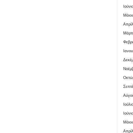
Ιούνι
Μάιος
Απρίλ
Μάρτι
Φεβρο
Ιανου
Δεκέμ
Νοέμβ
Οκτώ
Σεπτέ
Αύγο
Ιούλι
Ιούνι
Μάιος
Απρίλ