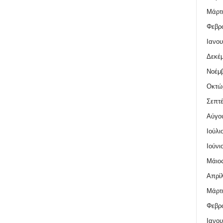
Μάρτι
Φεβρο
Ιανου
Δεκέμ
Νοέμβ
Οκτώ
Σεπτέ
Αύγο
Ιούλι
Ιούνι
Μάιος
Απρίλ
Μάρτι
Φεβρο
Ιανου