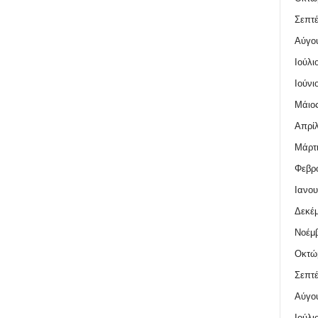
Σεπτέ
Αύγο
Ιούλι
Ιούνι
Μάιος
Απρίλ
Μάρτι
Φεβρο
Ιανου
Δεκέμ
Νοέμβ
Οκτώ
Σεπτέ
Αύγο
Ιούλι