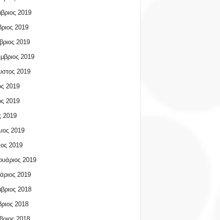
βριος 2019
ριος 2019
βριος 2019
μβριος 2019
υστος 2019
ος 2019
ος 2019
 2019
ιος 2019
ος 2019
υάριος 2019
άριος 2019
βριος 2018
ριος 2018
βριος 2018