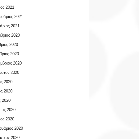
ος 2021
υάριος 2021
άριος 2021
βριος 2020
ριος 2020
βριος 2020
μβριος 2020
υστος 2020
ος 2020
ος 2020
 2020
ιος 2020
ος 2020
υάριος 2020
άριος 2020