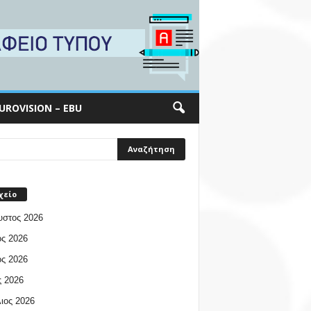
UROVISION – EBU
χείο
υστος 2026
ος 2026
ος 2026
 2026
ιος 2026