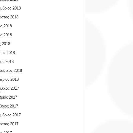
μβριος 2018
υστος 2018
ος 2018
ος 2018
 2018
ιος 2018
ος 2018
υάριος 2018
άριος 2018
βριος 2017
ριος 2017
βριος 2017
μβριος 2017
υστος 2017
ος 2017