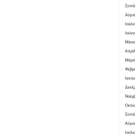
Σεπτέ
Αύγο
Ιούλι
Ιούνι
Μάιος
Απρίλ
Μάρτι
Φεβρο
Ιανου
Δεκέμ
Νοέμβ
Οκτώ
Σεπτέ
Αύγο
Ιούλι