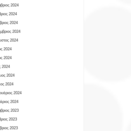
βριος 2024
ριος 2024
βριος 2024
μβριος 2024
υστος 2024
ος 2024
ος 2024
 2024
ιος 2024
ος 2024
υάριος 2024
άριος 2024
βριος 2023
ριος 2023
βριος 2023