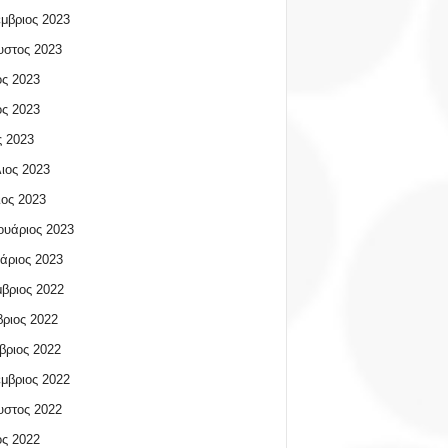
μβριος 2023
υστος 2023
ος 2023
ος 2023
 2023
ιος 2023
ος 2023
υάριος 2023
άριος 2023
βριος 2022
ριος 2022
βριος 2022
μβριος 2022
υστος 2022
ος 2022