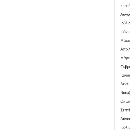
Σεπτέ
Αύγο
Ιούλι
Ιούνι
Μάιος
Απρίλ
Μάρτι
Φεβρο
Ιανου
Δεκέμ
Νοέμβ
Οκτώ
Σεπτέ
Αύγο
Ιούλι