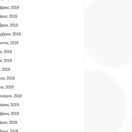
βριος 2019
ριος 2019
βριος 2019
μβριος 2019
υστος 2019
ος 2019
ος 2019
 2019
ιος 2019
ος 2019
υάριος 2019
άριος 2019
βριος 2018
ριος 2018
βριος 2018