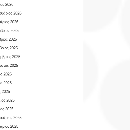
ος 2026
υάριος 2026
άριος 2026
βριος 2025
ριος 2025
βριος 2025
μβριος 2025
υστος 2025
ος 2025
ος 2025
 2025
ιος 2025
ος 2025
υάριος 2025
άριος 2025