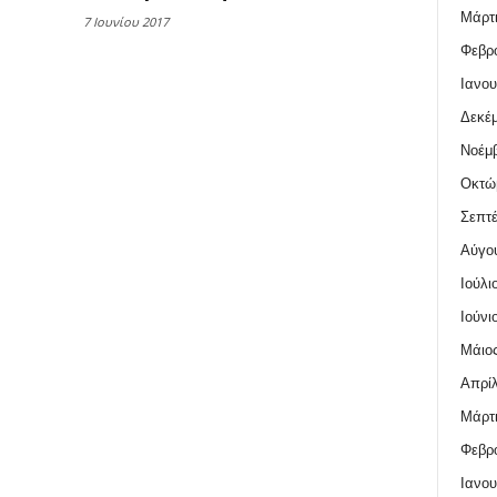
Μάρτι
7 Ιουνίου 2017
Φεβρο
Ιανου
Δεκέμ
Νοέμβ
Οκτώ
Σεπτέ
Αύγο
Ιούλι
Ιούνι
Μάιος
Απρίλ
Μάρτι
Φεβρο
Ιανου