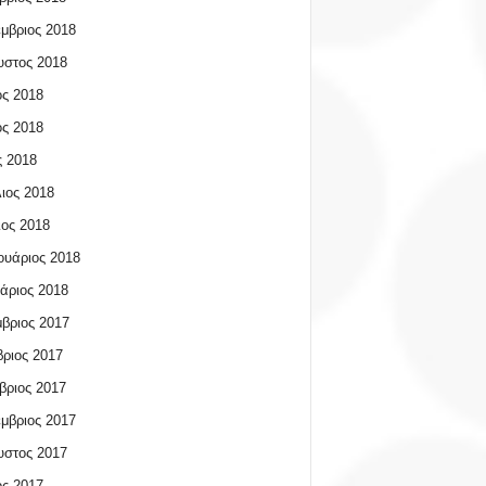
μβριος 2018
υστος 2018
ος 2018
ος 2018
 2018
ιος 2018
ος 2018
υάριος 2018
άριος 2018
βριος 2017
ριος 2017
βριος 2017
μβριος 2017
υστος 2017
ος 2017