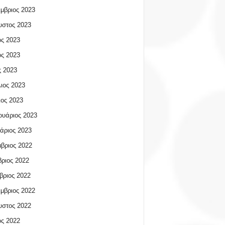
μβριος 2023
υστος 2023
ος 2023
ος 2023
 2023
ιος 2023
ος 2023
υάριος 2023
άριος 2023
βριος 2022
ριος 2022
βριος 2022
μβριος 2022
υστος 2022
ος 2022