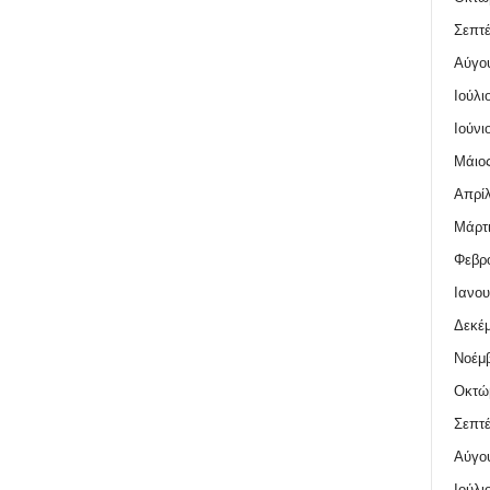
Σεπτέ
Αύγο
Ιούλι
Ιούνι
Μάιος
Απρίλ
Μάρτι
Φεβρο
Ιανου
Δεκέμ
Νοέμβ
Οκτώ
Σεπτέ
Αύγο
Ιούλι