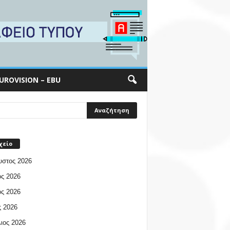
UROVISION – EBU
χείο
υστος 2026
ος 2026
ος 2026
 2026
ιος 2026