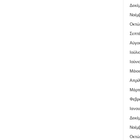
Δεκέμ
Νοέμβ
Οκτώ
Σεπτέ
Αύγο
Ιούλι
Ιούνι
Μάιος
Απρίλ
Μάρτι
Φεβρο
Ιανου
Δεκέμ
Νοέμβ
Οκτώ