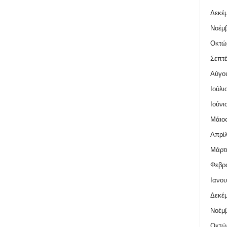
Δεκέμ
Νοέμβ
Οκτώ
Σεπτέ
Αύγο
Ιούλι
Ιούνι
Μάιος
Απρίλ
Μάρτι
Φεβρο
Ιανου
Δεκέμ
Νοέμβ
Οκτώ