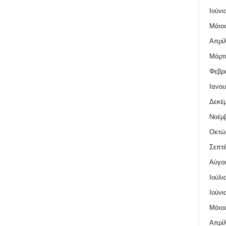
Ιούνι
Μάιος
Απρίλ
Μάρτι
Φεβρο
Ιανου
Δεκέμ
Νοέμβ
Οκτώ
Σεπτέ
Αύγο
Ιούλι
Ιούνι
Μάιος
Απρίλ