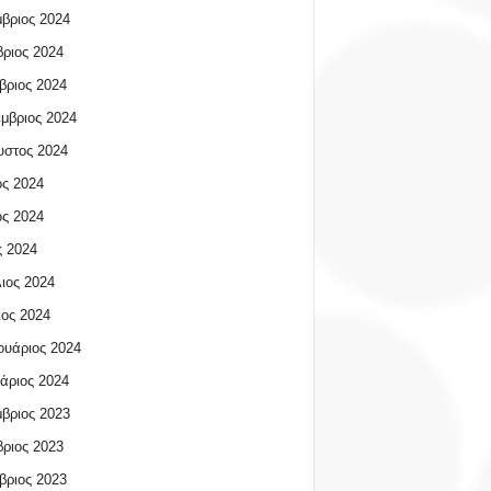
βριος 2024
ριος 2024
βριος 2024
μβριος 2024
υστος 2024
ος 2024
ος 2024
 2024
ιος 2024
ος 2024
υάριος 2024
άριος 2024
βριος 2023
ριος 2023
βριος 2023