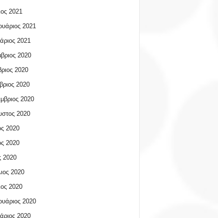
ος 2021
υάριος 2021
άριος 2021
βριος 2020
ριος 2020
βριος 2020
μβριος 2020
υστος 2020
ος 2020
ος 2020
 2020
ιος 2020
ος 2020
υάριος 2020
άριος 2020