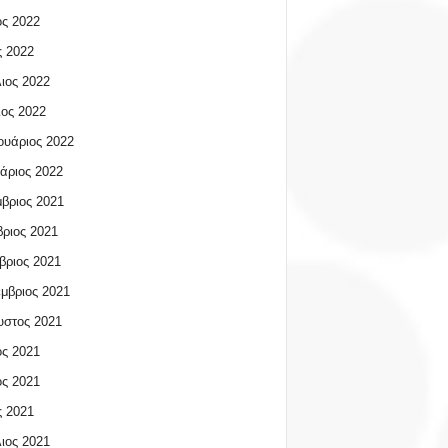
ος 2022
 2022
ιος 2022
ος 2022
υάριος 2022
άριος 2022
βριος 2021
ριος 2021
βριος 2021
μβριος 2021
υστος 2021
ος 2021
ος 2021
 2021
ιος 2021