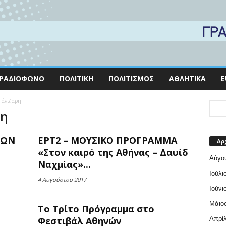
ΡΑΔΙΌΦΩΝΟ
ΠΟΛΙΤΙΚΉ
ΠΟΛΙΤΙΣΜΌΣ
ΑΘΛΗΤΙΚΆ
E
 Πάντζαρη"
ρη
ΤΩΝ
ΕΡΤ2 – ΜΟΥΣΙΚΟ ΠΡΟΓΡΑΜΜΑ
Αρ
«Στον καιρό της Αθήνας – Δαυίδ
Αύγο
Ναχμίας»...
Ιούλι
4 Αυγούστου 2017
Ιούνι
Μάιος
Το Τρίτο Πρόγραμμα στο
Απρίλ
Φεστιβάλ Αθηνών