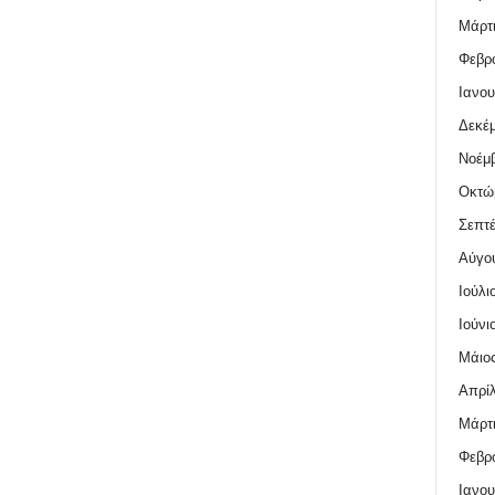
Μάρτι
Φεβρο
Ιανου
Δεκέμ
Νοέμβ
Οκτώ
Σεπτέ
Αύγο
Ιούλι
Ιούνι
Μάιος
Απρίλ
Μάρτι
Φεβρο
Ιανου