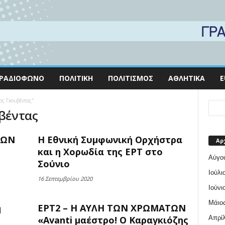
ΡΑΔΙΌΦΩΝΟ
ΠΟΛΙΤΙΚΉ
ΠΟΛΙΤΙΣΜΌΣ
ΑΘΛΗΤΙΚΆ
E
ος Γκουβέντας"
υβέντας
ΤΩΝ
Η Εθνική Συμφωνική Ορχήστρα
Αρ
και η Χορωδία της ΕΡΤ στο
Αύγο
Σούνιο
Ιούλι
16 Σεπτεμβρίου 2020
Ιούνι
Μάιος
ή
ΕΡΤ2 – Η ΑΥΛΗ ΤΩΝ ΧΡΩΜΑΤΩΝ
Απρίλ
«Avanti μαέστρο! Ο Καραγκιόζης