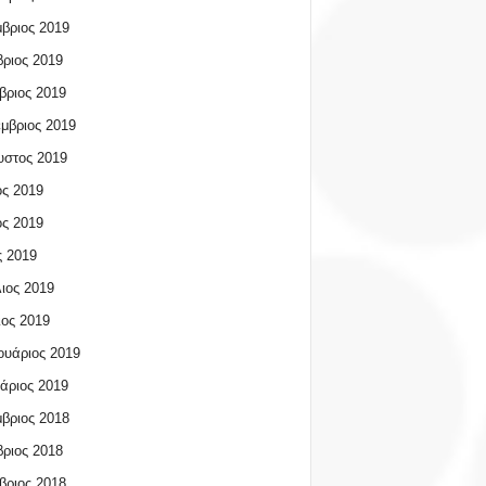
βριος 2019
ριος 2019
βριος 2019
μβριος 2019
υστος 2019
ος 2019
ος 2019
 2019
ιος 2019
ος 2019
υάριος 2019
άριος 2019
βριος 2018
ριος 2018
βριος 2018