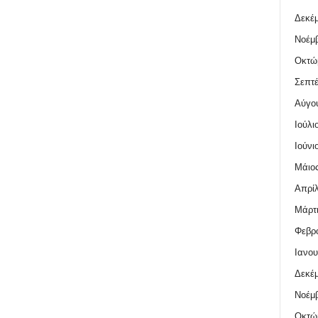
Δεκέμ
Νοέμβ
Οκτώ
Σεπτέ
Αύγο
Ιούλι
Ιούνι
Μάιος
Απρίλ
Μάρτι
Φεβρο
Ιανου
Δεκέμ
Νοέμβ
Οκτώ