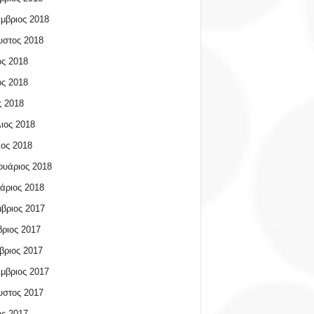
μβριος 2018
υστος 2018
ος 2018
ος 2018
 2018
ιος 2018
ος 2018
υάριος 2018
άριος 2018
βριος 2017
ριος 2017
βριος 2017
μβριος 2017
υστος 2017
ος 2017