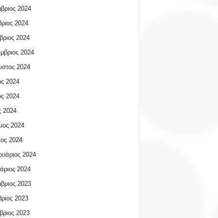
βριος 2024
ριος 2024
βριος 2024
μβριος 2024
υστος 2024
ος 2024
ος 2024
 2024
ιος 2024
ος 2024
υάριος 2024
άριος 2024
βριος 2023
ριος 2023
βριος 2023