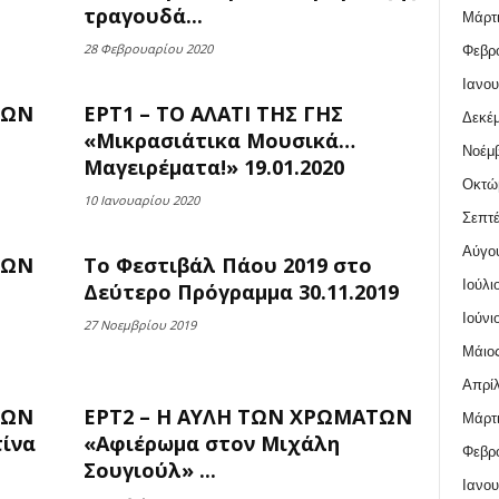
τραγουδά...
Μάρτι
28 Φεβρουαρίου 2020
Φεβρο
Ιανου
ΤΩΝ
ΕΡΤ1 – ΤΟ ΑΛΑΤΙ ΤΗΣ ΓΗΣ
Δεκέμ
«Μικρασιάτικα Μουσικά…
Νοέμβ
Μαγειρέματα!» 19.01.2020
Οκτώ
10 Ιανουαρίου 2020
Σεπτέ
Αύγο
ΤΩΝ
Το Φεστιβάλ Πάου 2019 στο
Ιούλι
Δεύτερο Πρόγραμμα 30.11.2019
Ιούνι
27 Νοεμβρίου 2019
Μάιος
Απρίλ
ΤΩΝ
ΕΡΤ2 – Η ΑΥΛΗ ΤΩΝ ΧΡΩΜΑΤΩΝ
Μάρτι
ίνα
«Αφιέρωμα στον Μιχάλη
Φεβρο
Σουγιούλ» ...
Ιανου