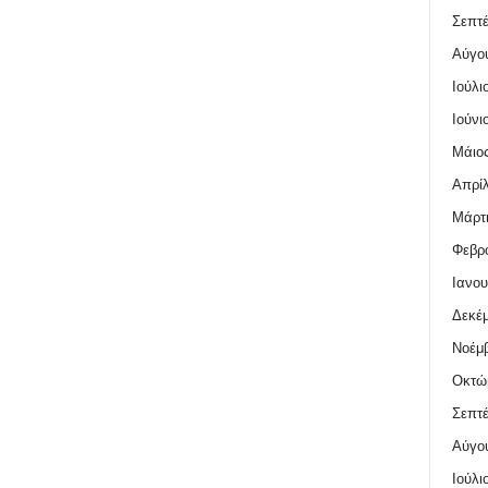
Σεπτέ
Αύγο
Ιούλι
Ιούνι
Μάιος
Απρίλ
Μάρτι
Φεβρο
Ιανου
Δεκέμ
Νοέμβ
Οκτώ
Σεπτέ
Αύγο
Ιούλι