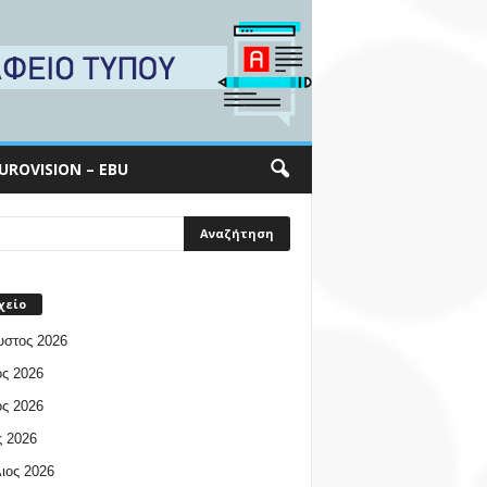
UROVISION – EBU
χείο
υστος 2026
ος 2026
ος 2026
 2026
ιος 2026