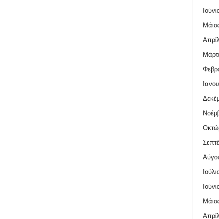
Ιούνι
Μάιος
Απρίλ
Μάρτι
Φεβρο
Ιανου
Δεκέμ
Νοέμβ
Οκτώ
Σεπτέ
Αύγο
Ιούλι
Ιούνι
Μάιος
Απρίλ