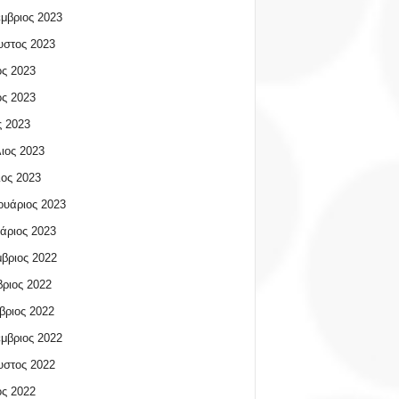
μβριος 2023
υστος 2023
ος 2023
ος 2023
 2023
ιος 2023
ος 2023
υάριος 2023
άριος 2023
βριος 2022
ριος 2022
βριος 2022
μβριος 2022
υστος 2022
ος 2022