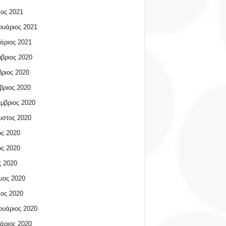
ος 2021
υάριος 2021
άριος 2021
βριος 2020
ριος 2020
βριος 2020
μβριος 2020
υστος 2020
ος 2020
ος 2020
 2020
ιος 2020
ος 2020
υάριος 2020
άριος 2020