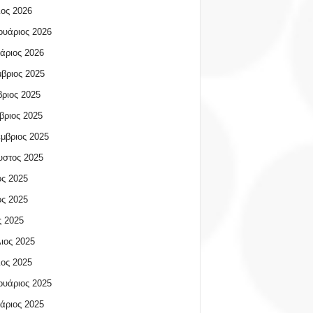
ος 2026
υάριος 2026
άριος 2026
βριος 2025
ριος 2025
βριος 2025
μβριος 2025
υστος 2025
ος 2025
ος 2025
 2025
ιος 2025
ος 2025
υάριος 2025
άριος 2025