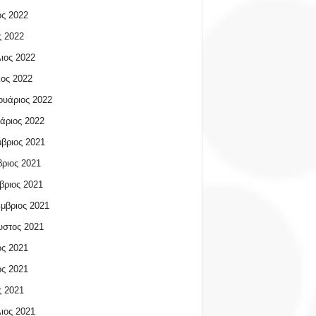
ος 2022
 2022
ιος 2022
ος 2022
υάριος 2022
άριος 2022
βριος 2021
ριος 2021
βριος 2021
μβριος 2021
υστος 2021
ος 2021
ος 2021
 2021
ιος 2021