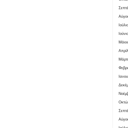
Σεπτέ
Αύγο
Ιούλι
Ιούνι
Μάιος
Απρίλ
Μάρτι
Φεβρο
Ιανου
Δεκέμ
Νοέμβ
Οκτώ
Σεπτέ
Αύγο
Ιούλι