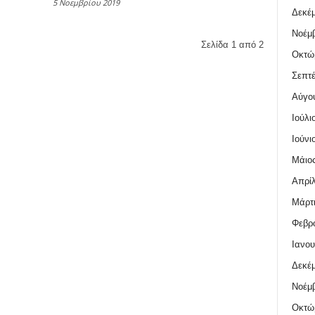
5 Νοεμβρίου 2019
Δεκέμ
Νοέμβ
Σελίδα 1 από 2
Οκτώ
Σεπτέ
Αύγο
Ιούλι
Ιούνι
Μάιος
Απρίλ
Μάρτι
Φεβρο
Ιανου
Δεκέμ
Νοέμβ
Οκτώ