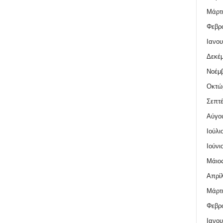
Μάρτι
Φεβρο
Ιανου
Δεκέμ
Νοέμβ
Οκτώ
Σεπτέ
Αύγο
Ιούλι
Ιούνι
Μάιος
Απρίλ
Μάρτι
Φεβρο
Ιανου