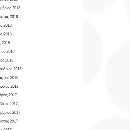
μβριος 2018
υστος 2018
ος 2018
ος 2018
 2018
ιος 2018
ος 2018
υάριος 2018
άριος 2018
βριος 2017
ριος 2017
βριος 2017
μβριος 2017
υστος 2017
ος 2017