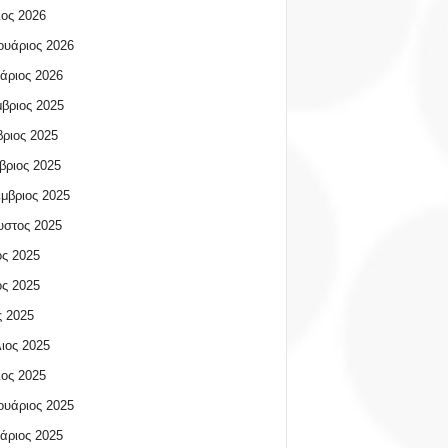
ος 2026
υάριος 2026
άριος 2026
βριος 2025
ριος 2025
βριος 2025
μβριος 2025
υστος 2025
ος 2025
ος 2025
 2025
ιος 2025
ος 2025
υάριος 2025
άριος 2025