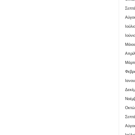
Σεπτέ
Αύγο
Ιούλι
Ιούνι
Μάιος
Απρίλ
Μάρτι
Φεβρο
Ιανου
Δεκέμ
Νοέμβ
Οκτώ
Σεπτέ
Αύγο
Ιούλι