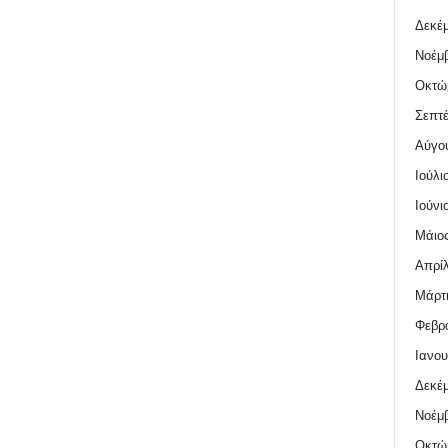
Δεκέμ
Νοέμβ
Οκτώ
Σεπτέ
Αύγο
Ιούλι
Ιούνι
Μάιος
Απρίλ
Μάρτι
Φεβρο
Ιανου
Δεκέμ
Νοέμβ
Οκτώ