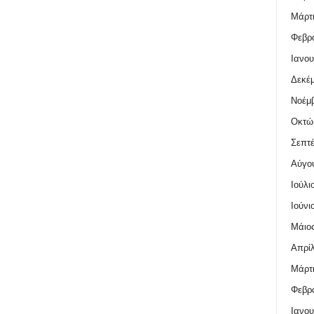
Μάρτι
Φεβρο
Ιανου
Δεκέμ
Νοέμβ
Οκτώ
Σεπτέ
Αύγο
Ιούλι
Ιούνι
Μάιος
Απρίλ
Μάρτι
Φεβρο
Ιανου