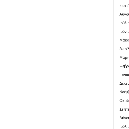
Σεπτέ
Αύγο
Ιούλι
Ιούνι
Μάιος
Απρίλ
Μάρτι
Φεβρο
Ιανου
Δεκέμ
Νοέμβ
Οκτώ
Σεπτέ
Αύγο
Ιούλι