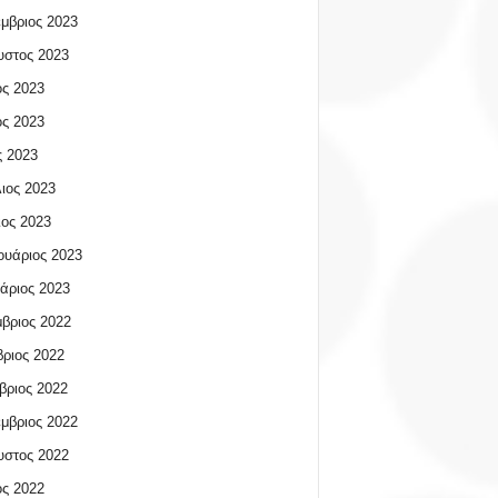
μβριος 2023
υστος 2023
ος 2023
ος 2023
 2023
ιος 2023
ος 2023
υάριος 2023
άριος 2023
βριος 2022
ριος 2022
βριος 2022
μβριος 2022
υστος 2022
ος 2022