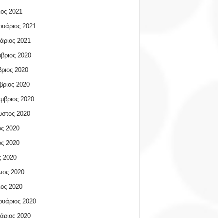
ος 2021
υάριος 2021
άριος 2021
βριος 2020
ριος 2020
βριος 2020
μβριος 2020
υστος 2020
ος 2020
ος 2020
 2020
ιος 2020
ος 2020
υάριος 2020
άριος 2020