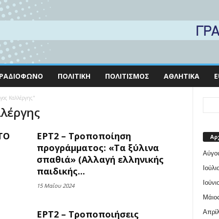
ΡΑΔΙΌΦΩΝΟ
ΠΟΛΙΤΙΚΉ
ΠΟΛΙΤΙΣΜΌΣ
ΑΘΛΗΤΙΚΆ
E
ργος Καλλέργης"
λλέργης
ΤΟ
ΕΡΤ2 – Τροποποίηση
Αρ
προγράμματος: «Τα ξύλινα
Αύγο
σπαθιά» (Αλλαγή ελληνικής
Ιούλι
παιδικής...
Ιούνι
15 Μαΐου 2024
Μάιος
Απρίλ
ΕΡΤ2 – Τροποποιήσεις