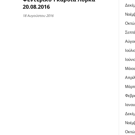
Δεκέμ
20.08.2016
Νοέμβ
18 Αυγούστου 2016
Οκτώ
Σεπτέ
Αύγο
Ιούλι
Ιούνι
Μάιος
Απρίλ
Μάρτι
Φεβρο
Ιανου
Δεκέμ
Νοέμβ
Οκτώ