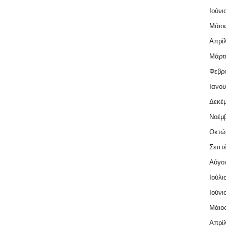
Ιούνι
Μάιος
Απρίλ
Μάρτι
Φεβρο
Ιανου
Δεκέμ
Νοέμβ
Οκτώ
Σεπτέ
Αύγο
Ιούλι
Ιούνι
Μάιος
Απρίλ