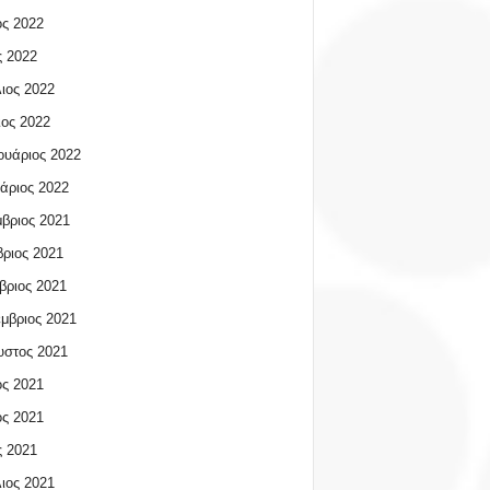
ος 2022
 2022
ιος 2022
ος 2022
υάριος 2022
άριος 2022
βριος 2021
ριος 2021
βριος 2021
μβριος 2021
υστος 2021
ος 2021
ος 2021
 2021
ιος 2021