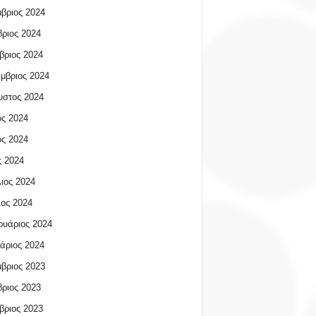
βριος 2024
ριος 2024
βριος 2024
μβριος 2024
υστος 2024
ος 2024
ος 2024
 2024
ιος 2024
ος 2024
υάριος 2024
άριος 2024
βριος 2023
ριος 2023
βριος 2023