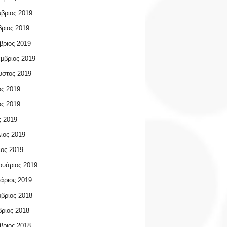
βριος 2019
ριος 2019
βριος 2019
μβριος 2019
υστος 2019
ος 2019
ος 2019
 2019
ιος 2019
ος 2019
υάριος 2019
άριος 2019
βριος 2018
ριος 2018
βριος 2018