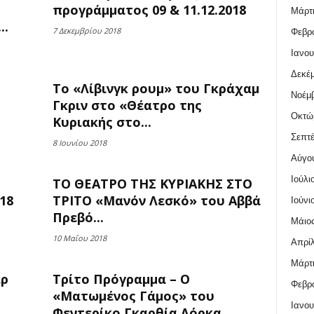
προγράμματος 09 & 11.12.2018
Μάρτι
..
7 Δεκεμβρίου 2018
Φεβρο
Ιανου
Δεκέμ
Το «Λίβινγκ ρουμ» του Γκράχαμ
Νοέμβ
Γκριν στο «Θέατρο της
Οκτώ
Κυριακής στο...
Σεπτέ
8 Ιουνίου 2018
Αύγο
Ιούλι
ΤΟ ΘΕΑΤΡΟ ΤΗΣ ΚΥΡΙΑΚΗΣ ΣΤΟ
18
ΤΡΙΤΟ «Μανόν Λεσκό» του Αββά
Ιούνι
Πρεβό...
Μάιος
10 Μαΐου 2018
Απρίλ
Μάρτι
ερ
Τρίτο Πρόγραμμα – O
Φεβρο
«Ματωμένος Γάμος» του
Ιανου
Φεντερίκο Γκαρθία Λόρκα