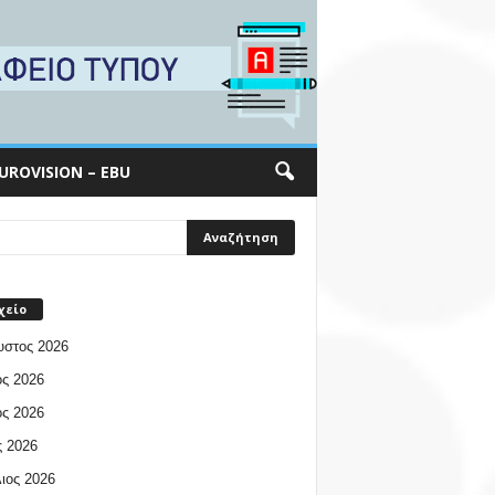
UROVISION – EBU
χείο
υστος 2026
ος 2026
ος 2026
 2026
ιος 2026